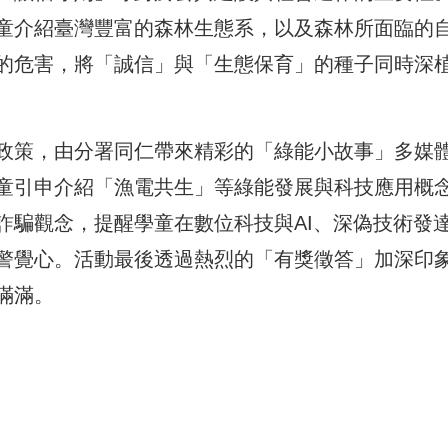
童介紹臺灣豐富的森林生態系，以及森林所面臨的
的危害，將「誠信」與「生態保育」的種子同時深
政策，由分署同仁帶來精彩的「綠能小故事」多媒
童引申介紹「漁電共生」等綠能發展與科技應用概
詐騙觀念，提醒學童在數位科技與AI、深偽技術發
警覺心。活動最後透過熱烈的「有獎徵答」加深印
滿滿。