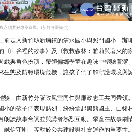
農永續共好專案宣導。(新竹分署提供)
日前走入新竹縣新埔鎮的清水國小與照門國小，辦
的《山谷裡的故事》及《救救森林：雅莉與著火的
遊戲與角色扮演，帶領偏鄉學童在趣味中體驗廉潔
林生態及防範環境危機，讓孩子們了解守護環境與
體驗，由新竹分署政風室同仁與廉政志工共同帶領
國小的孩子們表現熱烈，紛紛拿起黑熊國王、山豬
台朗讀故事台詞並與講者熱烈互動。學童在故事劇
、誠信守則」等對於公共建設與社會運作的重要性