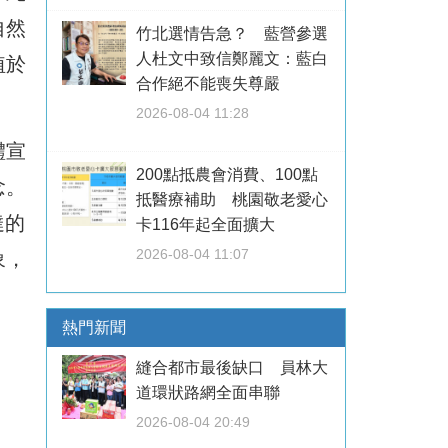
自然
竹北選情告急？ 藍營參選
人杜文中致信鄭麗文：藍白
植於
合作絕不能喪失尊嚴
2026-08-04 11:28
體宣
200點抵農會消費、100點
念。
抵醫療補助 桃園敬老愛心
達的
卡116年起全面擴大
2026-08-04 11:07
象，
熱門新聞
縫合都市最後缺口 員林大
道環狀路網全面串聯
2026-08-04 20:49