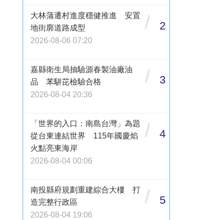
大林蒲遷村進度穩健推進 安置
/
2
地街廓道路成型
2026-08-06 07:20
嘉縣衛生局抽驗源春製油廠油
/
3
品 苯駢芘檢驗合格
2026-08-04 20:36
「世界的入口：南島台灣」為題
/
4
從台東連結世界 115年國慶焰
火點亮東海岸
2026-08-04 00:06
南投縣府規劃重建綜合大樓 打
/
5
造完整行政區
2026-08-04 19:06