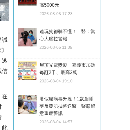
高5000元
2026-08-05 17:23
連玩笑都聽不懂！ 醫：當
心大腦拉警報
理誠
2026-08-05 11:35
家》
、透
屋頂光電獎勵 嘉義市加碼
誠信
每瓩2千、最高2萬
2026-08-04 19:10
。在
暑假腸病毒升溫！1歲童睡
村
夢反覆肌抽躍送醫 醫籲留
意重症警訊
情
2026-08-04 14:57
。此