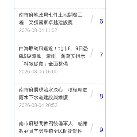
南市府地政局七件土地開發工
/
6
程 榮獲國家卓越建設獎
2026-08-04 11:02
白海豚颱風逼近！北市8、9日恐
/
7
飆9級陣風、豪雨 蔣萬安指示
「料敵從寬」全面整備
2026-08-06 16:00
南市府展現治水決心 積極精進
/
8
雨水下水道建設與維護
2026-08-04 20:52
南市府慰問教召後備軍人 感謝
/
9
教召員辛勞厚植全民防衛韌性