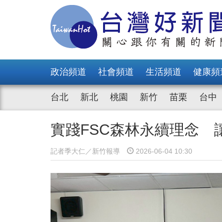
政治頻道
社會頻道
生活頻道
健康頻
台北
新北
桃園
新竹
苗栗
台中
實踐FSC森林永續理念
記者季大仁／新竹報導
2026-06-04 10:30