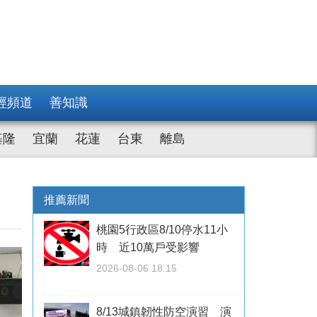
經頻道
善知識
基隆
宜蘭
花蓮
台東
離島
推薦新聞
桃園5行政區8/10停水11小
時 近10萬戶受影響
2026-08-06 18:15
8/13城鎮韌性防空演習 演