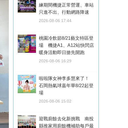
練期間機捷正常營運、車站
只進不出、行動網路降速
2026-08-06 17:44
桃園冷飲節8/21藝文特區登
場 機捷A1、A12站快閃店
暖身活動即日搶先開跑
2026-08-06 16:29
啦啦隊女神李多慧來了！
石岡熱氣球嘉年華8/22起登
場
2026-08-06 15:02
迎戰廚餘去化新挑戰 南投
縣推家用廚餘機補助每戶最