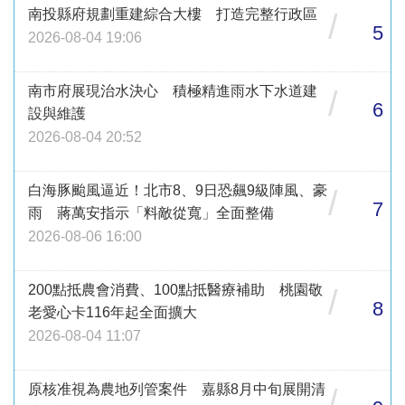
南投縣府規劃重建綜合大樓 打造完整行政區
/
5
2026-08-04 19:06
南市府展現治水決心 積極精進雨水下水道建
/
6
設與維護
2026-08-04 20:52
白海豚颱風逼近！北市8、9日恐飆9級陣風、豪
/
7
雨 蔣萬安指示「料敵從寬」全面整備
2026-08-06 16:00
200點抵農會消費、100點抵醫療補助 桃園敬
/
8
老愛心卡116年起全面擴大
2026-08-04 11:07
原核准視為農地列管案件 嘉縣8月中旬展開清
/