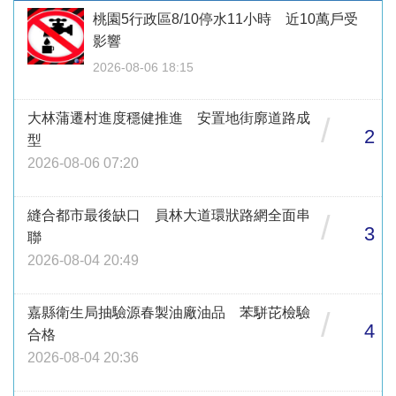
桃園5行政區8/10停水11小時 近10萬戶受
影響
2026-08-06 18:15
大林蒲遷村進度穩健推進 安置地街廓道路成
/
2
型
2026-08-06 07:20
縫合都市最後缺口 員林大道環狀路網全面串
/
3
聯
2026-08-04 20:49
嘉縣衛生局抽驗源春製油廠油品 苯駢芘檢驗
/
4
合格
2026-08-04 20:36