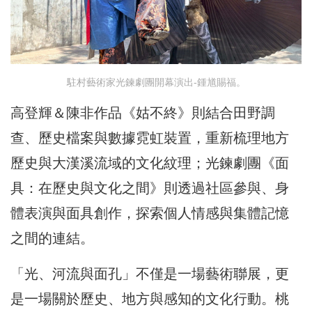
駐村藝術家光鍊劇團開幕演出-鍾馗賜福。
高登輝＆陳非作品《姑不終》則結合田野調
查、歷史檔案與數據霓虹裝置，重新梳理地方
歷史與大漢溪流域的文化紋理；光鍊劇團《面
具：在歷史與文化之間》則透過社區參與、身
體表演與面具創作，探索個人情感與集體記憶
之間的連結。
「光、河流與面孔」不僅是一場藝術聯展，更
是一場關於歷史、地方與感知的文化行動。桃