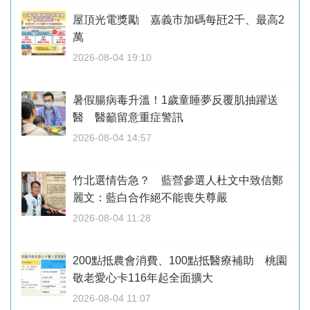
屋頂光電獎勵 嘉義市加碼每瓩2千、最高2
萬
2026-08-04 19:10
暑假腸病毒升溫！1歲童睡夢反覆肌抽躍送
醫 醫籲留意重症警訊
2026-08-04 14:57
竹北選情告急？ 藍營參選人杜文中致信鄭
麗文：藍白合作絕不能喪失尊嚴
2026-08-04 11:28
200點抵農會消費、100點抵醫療補助 桃園
敬老愛心卡116年起全面擴大
2026-08-04 11:07