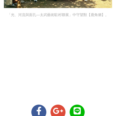
「光、河流與面孔—太武藝術駐村聯展」中守望獸【鹿角獺】。