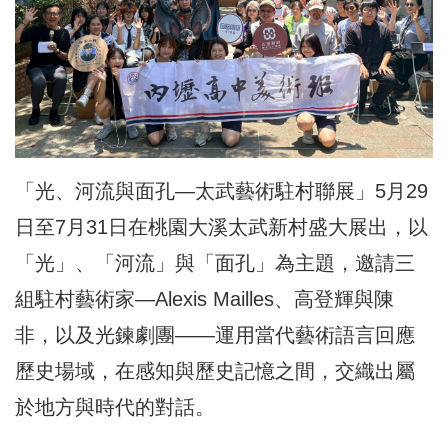
「光、河流與面孔—太武藝術駐村聯展」5月29
日至7月31日在桃園大溪太武新村盛大展出，以
「光」、「河流」與「面孔」為主題，邀請三
組駐村藝術家—Alexis Mailles、高登輝與陳
非，以及光鍊劇團——運用當代藝術語言回應
歷史場域，在感知與歷史記憶之間，交織出屬
於地方與時代的對話。