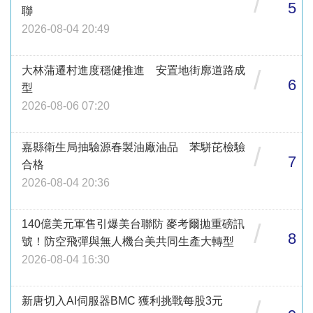
/
5
聯
2026-08-04 20:49
大林蒲遷村進度穩健推進 安置地街廓道路成
/
6
型
2026-08-06 07:20
嘉縣衛生局抽驗源春製油廠油品 苯駢芘檢驗
/
7
合格
2026-08-04 20:36
140億美元軍售引爆美台聯防 麥考爾拋重磅訊
/
8
號！防空飛彈與無人機台美共同生產大轉型
2026-08-04 16:30
新唐切入AI伺服器BMC 獲利挑戰每股3元
/