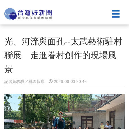
光、河流與面孔--太武藝術駐村
聯展 走進眷村創作的現場風
景
記者黃駿騏／桃園報導
2026-06-03 20:46