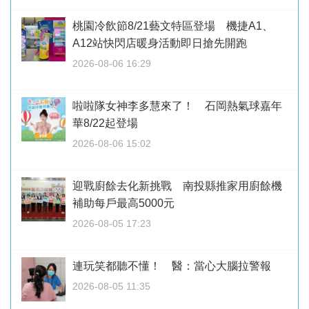
桃園冷飲節8/21藝文特區登場 機捷A1、
A12站快閃店暖身活動即日搶先開跑
2026-08-06 16:29
啦啦隊女神李多慧來了！ 石岡熱氣球嘉年
華8/22起登場
2026-08-06 15:02
迎戰廚餘去化新挑戰 南投縣推家用廚餘機
補助每戶最高5000元
2026-08-05 17:23
連玩笑都聽不懂！ 醫：當心大腦拉警報
2026-08-05 11:35