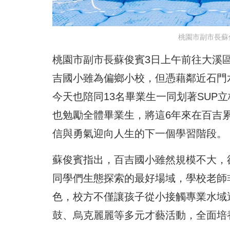
桃園市副市長蘇
桃園市副市長蘇俊賓3日上午前往大溪
吉國小雖為偏鄉小校，但憑藉鄰近石門
今天也陪同13名畢業生一同划著SUP
也勉勵全體畢業生，將這6年來在百吉
信與勇氣迎向人生的下一個學習階段。
蘇俊賓指出，百吉國小雖然規模不大，
同學們生態探索的最好場域，學校老師
色，校方不僅讓孩子從小接觸專業水域
鼓、烏克麗麗等多元才藝活動，全面培