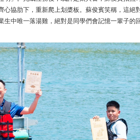
齊心協肋下，重新爬上划槳板。蘇俊賓笑稱，這絕
業生中唯一落湯雞，絕對是同學們會記憶一輩子的