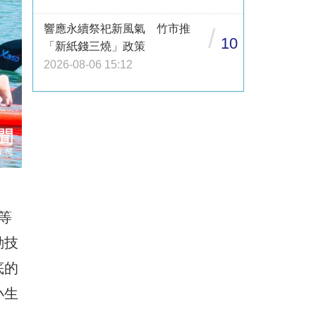
響應永續祭祀新風氣 竹市推
/
10
「新紙錢三燒」政策
2026-08-06 15:12
等
動技
底的
小生