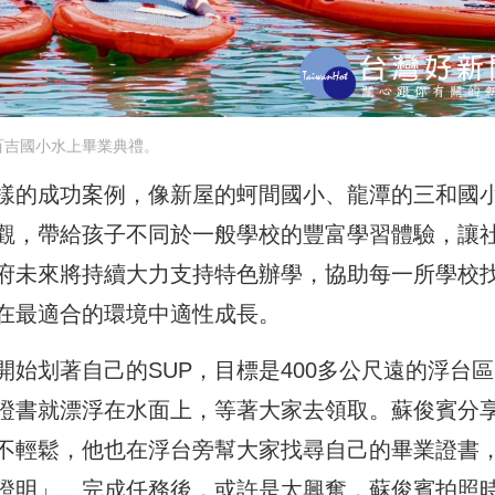
百吉國小水上畢業典禮。
樣的成功案例，像新屋的蚵間國小、龍潭的三和國
觀，帶給孩子不同於一般學校的豐富學習體驗，讓
府未來將持續大力支持特色辦學，協助每一所學校
在最適合的環境中適性成長。
始划著自己的SUP，目標是400多公尺遠的浮台
證書就漂浮在水面上，等著大家去領取。蘇俊賓分
不輕鬆，他也在浮台旁幫大家找尋自己的畢業證書
證明」。完成任務後，或許是太興奮，蘇俊賓拍照