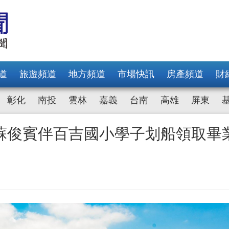
道
旅遊頻道
地方頻道
市場快訊
房產頻道
財
彰化
南投
雲林
嘉義
台南
高雄
屏東
蘇俊賓伴百吉國小學子划船領取畢