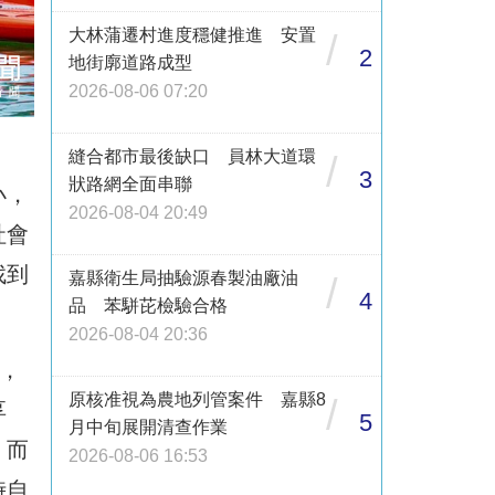
大林蒲遷村進度穩健推進 安置
/
2
地街廓道路成型
2026-08-06 07:20
縫合都市最後缺口 員林大道環
/
3
狀路網全面串聯
小，
2026-08-04 20:49
社會
找到
嘉縣衛生局抽驗源春製油廠油
/
4
品 苯駢芘檢驗合格
2026-08-04 20:36
區，
原核准視為農地列管案件 嘉縣8
/
享
5
月中旬展開清查作業
，而
2026-08-06 16:53
時自