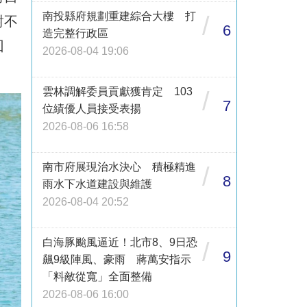
南投縣府規劃重建綜合大樓 打
/
對不
6
造完整行政區
回
2026-08-04 19:06
雲林調解委員貢獻獲肯定 103
/
7
位績優人員接受表揚
2026-08-06 16:58
南市府展現治水決心 積極精進
/
8
雨水下水道建設與維護
2026-08-04 20:52
白海豚颱風逼近！北市8、9日恐
/
9
飆9級陣風、豪雨 蔣萬安指示
「料敵從寬」全面整備
2026-08-06 16:00