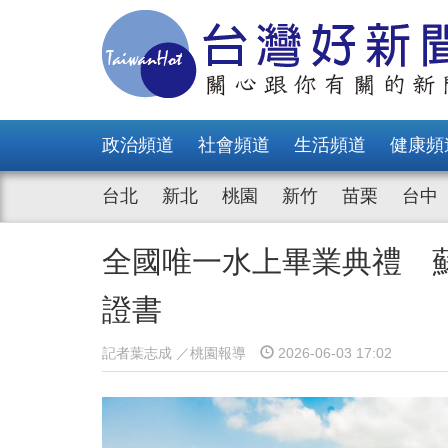
政治頻道
社會頻道
生活頻道
健康頻
台北
新北
桃園
新竹
苗栗
台中
全國唯一水上畢業典禮 
證書
記者葉志成 ／桃園報導
2026-06-03 17:02