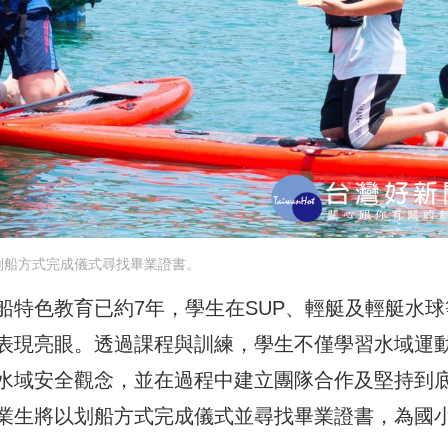
划船方式完成儀式尋找畢業證書。
船特色教育已約7年，學生在SUP、輕艇及輕艇水球
表現亮眼。透過課程與訓練，學生不僅學習水域運
水域安全觀念，並在過程中建立團隊合作及堅持到
業生將以划船方式完成儀式並尋找畢業證書，為國