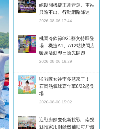
練期間機捷正常營運、車站
只進不出、行動網路降速
2026-08-06 17:44
桃園冷飲節8/21藝文特區登
場 機捷A1、A12站快閃店
暖身活動即日搶先開跑
2026-08-06 16:29
啦啦隊女神李多慧來了！
石岡熱氣球嘉年華8/22起登
場
2026-08-06 15:02
迎戰廚餘去化新挑戰 南投
縣推家用廚餘機補助每戶最