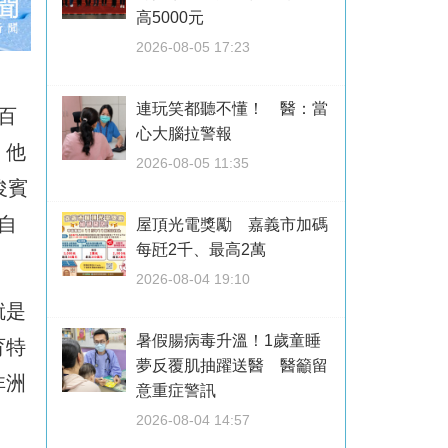
高5000元
2026-08-05 17:23
連玩笑都聽不懂！ 醫：當
百
心大腦拉警報
，他
2026-08-05 11:35
俊賓
自
屋頂光電獎勵 嘉義市加碼
每瓩2千、最高2萬
2026-08-04 19:10
就是
暑假腸病毒升溫！1歲童睡
育特
夢反覆肌抽躍送醫 醫籲留
非洲
意重症警訊
。
2026-08-04 14:57