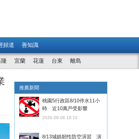
經頻道
善知識
基隆
宜蘭
花蓮
台東
離島
業
推薦新聞
桃園5行政區8/10停水11小
時 近10萬戶受影響
2026-08-06 18:15
8/13城鎮韌性防空演習 演