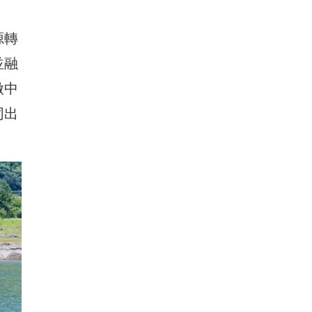
源轉
並融
做中
同出