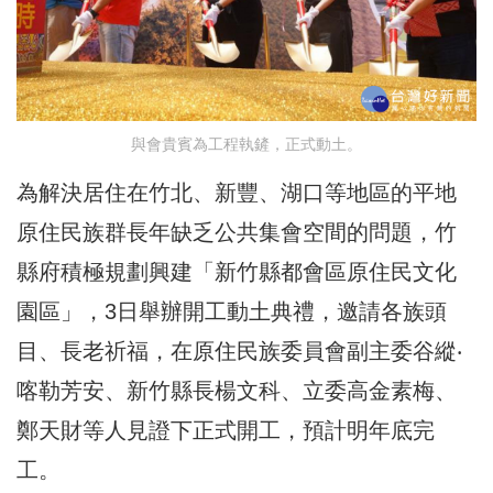
與會貴賓為工程執鏟，正式動土。
為解決居住在竹北、新豐、湖口等地區的平地
原住民族群長年缺乏公共集會空間的問題，竹
縣府積極規劃興建「新竹縣都會區原住民文化
園區」，3日舉辦開工動土典禮，邀請各族頭
目、長老祈福，在原住民族委員會副主委谷縱‧
喀勒芳安、新竹縣長楊文科、立委高金素梅、
鄭天財等人見證下正式開工，預計明年底完
工。