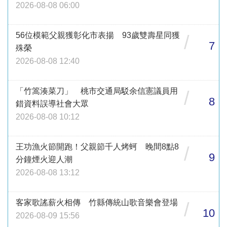
2026-08-08 06:00
56位模範父親獲彰化市表揚 93歲雙壽星同獲
/
7
殊榮
2026-08-08 12:40
「竹篙湊菜刀」 桃市交通局駁余信憲議員用
/
8
錯資料誤導社會大眾
2026-08-08 10:12
王功漁火節開跑！父親節千人烤蚵 晚間8點8
/
9
分鐘煙火迎人潮
2026-08-08 13:12
客家歌謠薪火相傳 竹縣傳統山歌音樂會登場
/
10
2026-08-09 15:56