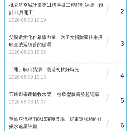
桃園航空城計畫第11標區徵工程順利決標 預
/
2
計11月開工
2026-08-08 10:19
父親遺愛化作希望力量 六子女捐贈家扶南投
/
3
映全號延續善的循環
2026-08-08 15:22
「蓮」映山豬湖 漫遊初秋好時光
/
4
2026-08-08 10:13
五峰鄉果農搶收水梨 徐欣瑩臉書發起認購
/
5
2026-08-08 10:07
英仙座流星雨8/15璀璨登場 屏東邀您相約佳
/
6
樂水追星許願