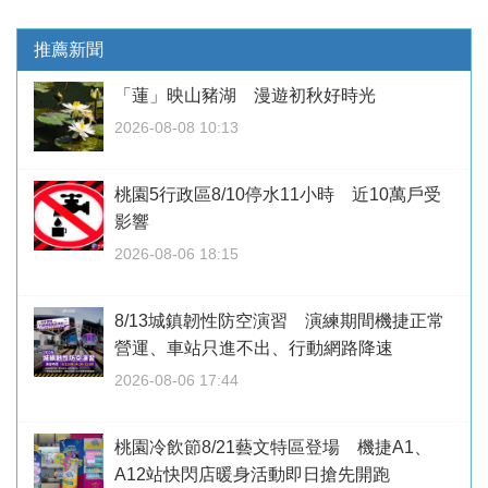
推薦新聞
「蓮」映山豬湖 漫遊初秋好時光
2026-08-08 10:13
桃園5行政區8/10停水11小時 近10萬戶受
影響
2026-08-06 18:15
8/13城鎮韌性防空演習 演練期間機捷正常
營運、車站只進不出、行動網路降速
2026-08-06 17:44
桃園冷飲節8/21藝文特區登場 機捷A1、
A12站快閃店暖身活動即日搶先開跑