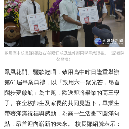
致用高中校長鄒紹騰(右)頒發日校及進修部同學畢業證書。（記者陳
榮昌攝）
鳳凰花開、驪歌輕唱，致用高中昨日隆重舉辦
第61屆畢業典禮，以「致用六一聚光芒，昂首
闊步夢啟航」為主題，歡送即將畢業的高三學
子。在全校師生及家長的共同見證下，畢業生
帶著滿滿祝福與感動，為高中生活畫下圓滿句
點，昂首迎向嶄新的未來。 校長鄒紹騰表示；