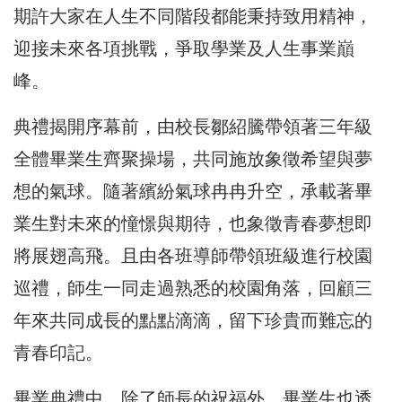
期許大家在人生不同階段都能秉持致用精神，
迎接未來各項挑戰，爭取學業及人生事業巔
峰。
典禮揭開序幕前，由校長鄒紹騰帶領著三年級
全體畢業生齊聚操場，共同施放象徵希望與夢
想的氣球。隨著繽紛氣球冉冉升空，承載著畢
業生對未來的憧憬與期待，也象徵青春夢想即
將展翅高飛。且由各班導師帶領班級進行校園
巡禮，師生一同走過熟悉的校園角落，回顧三
年來共同成長的點點滴滴，留下珍貴而難忘的
青春印記。
畢業典禮中，除了師長的祝福外，畢業生也透