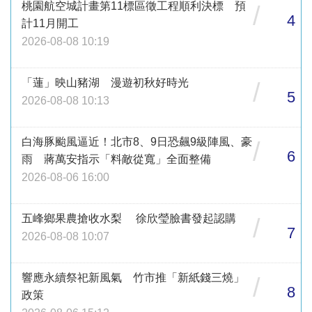
桃園航空城計畫第11標區徵工程順利決標 預
/
4
計11月開工
2026-08-08 10:19
「蓮」映山豬湖 漫遊初秋好時光
/
5
2026-08-08 10:13
白海豚颱風逼近！北市8、9日恐飆9級陣風、豪
/
6
雨 蔣萬安指示「料敵從寬」全面整備
2026-08-06 16:00
五峰鄉果農搶收水梨 徐欣瑩臉書發起認購
/
7
2026-08-08 10:07
響應永續祭祀新風氣 竹市推「新紙錢三燒」
/
8
政策