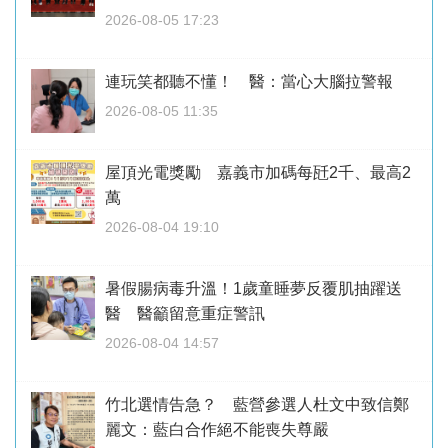
2026-08-05 17:23
連玩笑都聽不懂！ 醫：當心大腦拉警報
2026-08-05 11:35
屋頂光電獎勵 嘉義市加碼每瓩2千、最高2
萬
2026-08-04 19:10
暑假腸病毒升溫！1歲童睡夢反覆肌抽躍送
醫 醫籲留意重症警訊
2026-08-04 14:57
竹北選情告急？ 藍營參選人杜文中致信鄭
麗文：藍白合作絕不能喪失尊嚴