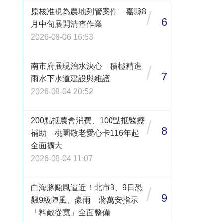
原核准視為農地列管案件 嘉縣8
/
6
月中旬展開清查作業
2026-08-06 16:53
南市府展現治水決心 積極精進
/
7
雨水下水道建設與維護
2026-08-04 20:52
200點抵農會消費、100點抵醫療
/
8
補助 桃園敬老愛心卡116年起
全面擴大
2026-08-04 11:07
白海豚颱風逼近！北市8、9日恐
/
9
飆9級陣風、豪雨 蔣萬安指示
「料敵從寬」全面整備