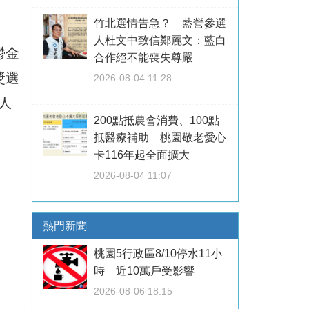
竹北選情告急？ 藍營參選
人杜文中致信鄭麗文：藍白
鬱金
合作絕不能喪失尊嚴
獎選
2026-08-04 11:28
人
200點抵農會消費、100點
抵醫療補助 桃園敬老愛心
卡116年起全面擴大
2026-08-04 11:07
熱門新聞
桃園5行政區8/10停水11小
時 近10萬戶受影響
2026-08-06 18:15