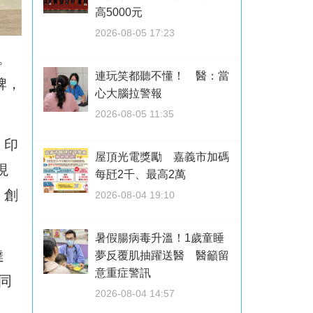
高5000元
2026-08-05 17:23
。
連玩笑都聽不懂！ 醫：當
牌，
心大腦拉警報
2026-08-05 11:35
、印
屋頂光電獎勵 嘉義市加碼
現
每瓩2千、最高2萬
、創
2026-08-04 19:10
暑假腸病毒升溫！1歲童睡
達
夢反覆肌抽躍送醫 醫籲留
意重症警訊
同
2026-08-04 14:57
。