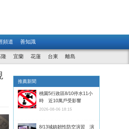
經頻道
善知識
基隆
宜蘭
花蓮
台東
離島
現
推薦新聞
桃園5行政區8/10停水11小
時 近10萬戶受影響
2026-08-06 18:15
8/13城鎮韌性防空演習 演