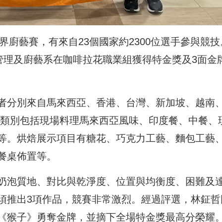
界廚藝賽，有來自23個國家約2300位選手參與競技
管理及廚藝系在咖啡拉花職業組獲得特金獎及3面金
者分別來自馬來西亞、香港、台灣、新加坡、越南
競賽類別包括現場料理馬來西亞風味、印度餐、中餐、
等。烘焙展示項目有糖花、巧克力工藝、麵包工藝
餐桌佈置等。
奶泡質地、對比與乾淨度、位置與均衡度、困難及
須推出3項作品，競賽非常激烈。經過評選，林鉦哲
《猴子》勇奪金牌，並摘下全場特金獎最高分榮耀