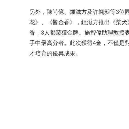
另外，陳尚億、鍾滋方及許翺昶等3位
花》、《鬱金香》，鍾滋方推出《柴犬
香，3人都榮獲金牌。施智偉助理教授
手中最高分者。此次獲得4金，不僅是
才培育的優異成果。