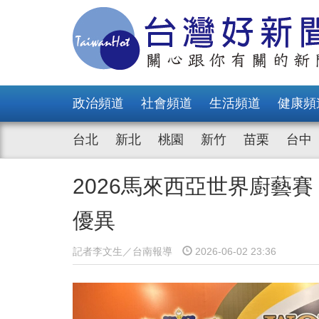
政治頻道
社會頻道
生活頻道
健康頻
台北
新北
桃園
新竹
苗栗
台中
2026馬來西亞世界廚藝
優異
記者李文生／台南報導
2026-06-02 23:36