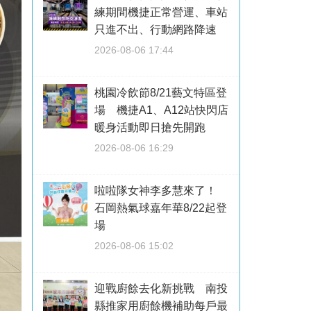
練期間機捷正常營運、車站
只進不出、行動網路降速
2026-08-06 17:44
桃園冷飲節8/21藝文特區登
場 機捷A1、A12站快閃店
暖身活動即日搶先開跑
2026-08-06 16:29
啦啦隊女神李多慧來了！
石岡熱氣球嘉年華8/22起登
場
2026-08-06 15:02
迎戰廚餘去化新挑戰 南投
縣推家用廚餘機補助每戶最