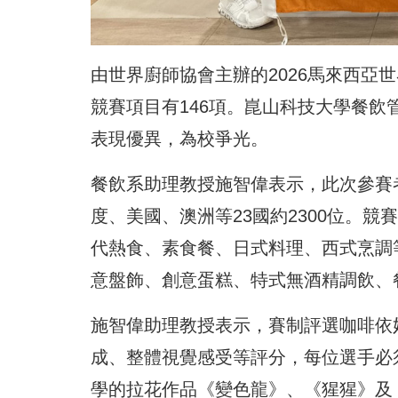
由世界廚師協會主辦的2026馬來西亞世
競賽項目有146項。崑山科技大學餐飲
表現優異，為校爭光。
餐飲系助理教授施智偉表示，此次參賽
度、美國、澳洲等23國約2300位。
代熱食、素食餐、日式料理、西式烹調
意盤飾、創意蛋糕、特式無酒精調飲、
施智偉助理教授表示，賽制評選咖啡依
成、整體視覺感受等評分，每位選手必
學的拉花作品《變色龍》、《猩猩》及