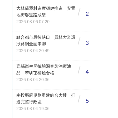
大林蒲遷村進度穩健推進 安置
/
2
地街廓道路成型
2026-08-06 07:20
縫合都市最後缺口 員林大道環
/
3
狀路網全面串聯
2026-08-04 20:49
嘉縣衛生局抽驗源春製油廠油
/
4
品 苯駢芘檢驗合格
2026-08-04 20:36
南投縣府規劃重建綜合大樓 打
/
5
造完整行政區
2026-08-04 19:06