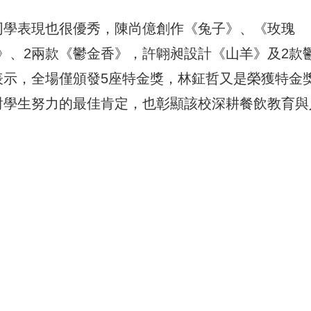
同學表現也很優秀，陳尚億創作《兔子》、《玫瑰
》、2兩款《鬱金香》，許翺昶設計《山羊》及2款
表示，全場僅頒發5座特金獎，林鉦哲又是榮獲特金
對學生努力的最佳肯定，也彰顯該校深耕餐飲教育與