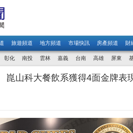
道
旅遊頻道
地方頻道
市場快訊
房產頻道
財
彰化
南投
雲林
嘉義
台南
高雄
屏東
賽 崑山科大餐飲系獲得4面金牌表