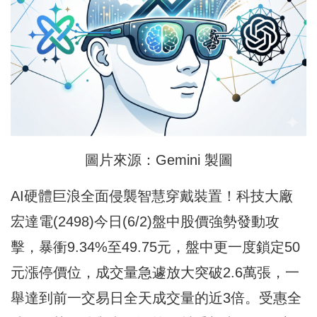
圖片來源：Gemini 製圖
AI硬體巨浪全面侵襲智慧穿戴裝置！科技大廠
宏達電(2498)今日(6/2)盤中股價強勢發動攻
擊，暴衝9.34%至49.75元，盤中更一度鎖定50
元漲停價位，成交量急遽放大突破2.6萬張，一
舉達到前一交易日全天成交量的近3倍。受惠全