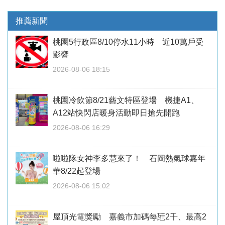
推薦新聞
桃園5行政區8/10停水11小時 近10萬戶受
影響
2026-08-06 18:15
桃園冷飲節8/21藝文特區登場 機捷A1、
A12站快閃店暖身活動即日搶先開跑
2026-08-06 16:29
啦啦隊女神李多慧來了！ 石岡熱氣球嘉年
華8/22起登場
2026-08-06 15:02
屋頂光電獎勵 嘉義市加碼每瓩2千、最高2