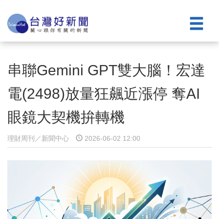
串聯Gemini GPT雙大腦！宏達
電(2498)放量狂飆近漲停 奪AI
眼鏡大契機拚轉機
理財周刊／新聞中心
2026-06-02 12:00