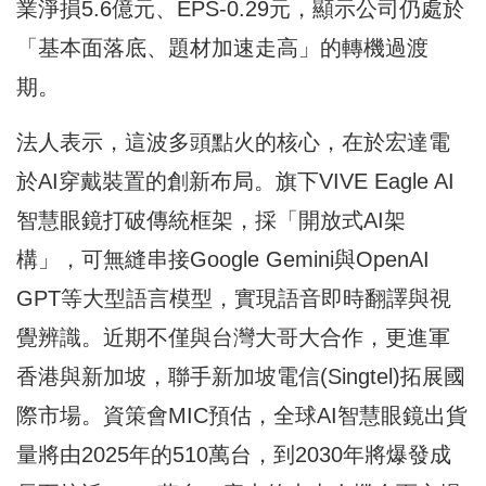
業淨損5.6億元、EPS-0.29元，顯示公司仍處於
「基本面落底、題材加速走高」的轉機過渡
期。
法人表示，這波多頭點火的核心，在於宏達電
於AI穿戴裝置的創新布局。旗下VIVE Eagle AI
智慧眼鏡打破傳統框架，採「開放式AI架
構」，可無縫串接Google Gemini與OpenAI
GPT等大型語言模型，實現語音即時翻譯與視
覺辨識。近期不僅與台灣大哥大合作，更進軍
香港與新加坡，聯手新加坡電信(Singtel)拓展國
際市場。資策會MIC預估，全球AI智慧眼鏡出貨
量將由2025年的510萬台，到2030年將爆發成