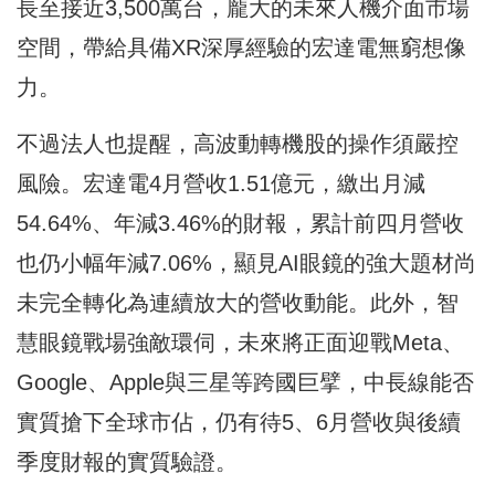
長至接近3,500萬台，龐大的未來人機介面市場
空間，帶給具備XR深厚經驗的宏達電無窮想像
力。
不過法人也提醒，高波動轉機股的操作須嚴控
風險。宏達電4月營收1.51億元，繳出月減
54.64%、年減3.46%的財報，累計前四月營收
也仍小幅年減7.06%，顯見AI眼鏡的強大題材尚
未完全轉化為連續放大的營收動能。此外，智
慧眼鏡戰場強敵環伺，未來將正面迎戰Meta、
Google、Apple與三星等跨國巨擘，中長線能否
實質搶下全球市佔，仍有待5、6月營收與後續
季度財報的實質驗證。