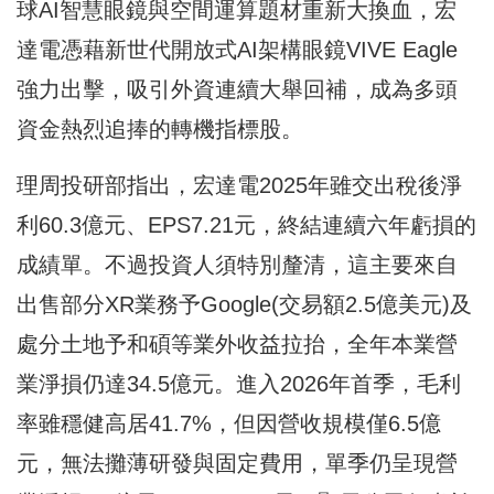
球AI智慧眼鏡與空間運算題材重新大換血，宏
達電憑藉新世代開放式AI架構眼鏡VIVE Eagle
強力出擊，吸引外資連續大舉回補，成為多頭
資金熱烈追捧的轉機指標股。
理周投研部指出，宏達電2025年雖交出稅後淨
利60.3億元、EPS7.21元，終結連續六年虧損的
成績單。不過投資人須特別釐清，這主要來自
出售部分XR業務予Google(交易額2.5億美元)及
處分土地予和碩等業外收益拉抬，全年本業營
業淨損仍達34.5億元。進入2026年首季，毛利
率雖穩健高居41.7%，但因營收規模僅6.5億
元，無法攤薄研發與固定費用，單季仍呈現營