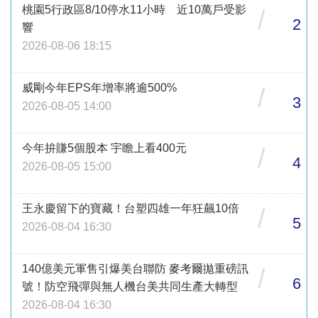
桃園5行政區8/10停水11小時 近10萬戶受影
/
2
響
2026-08-06 18:15
威剛今年EPS年增率將逾500%
/
3
2026-08-05 14:00
今年拚賺5個股本 宇瞻上看400元
/
4
2026-08-05 15:00
王永慶留下的寶藏！台塑四雄一年狂飆10倍
/
5
2026-08-04 16:30
140億美元軍售引爆美台聯防 麥考爾拋重磅訊
/
6
號！防空飛彈與無人機台美共同生產大轉型
2026-08-04 16:30