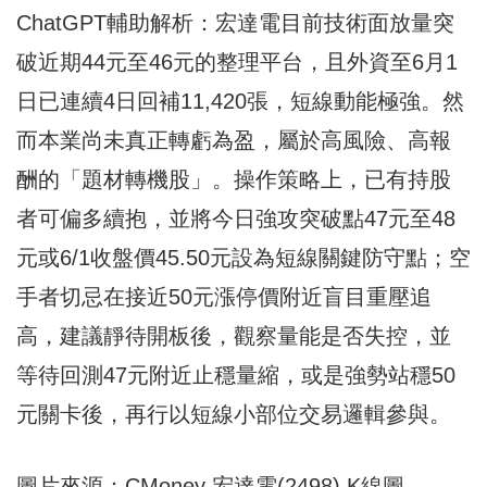
ChatGPT輔助解析：宏達電目前技術面放量突
破近期44元至46元的整理平台，且外資至6月1
日已連續4日回補11,420張，短線動能極強。然
而本業尚未真正轉虧為盈，屬於高風險、高報
酬的「題材轉機股」。操作策略上，已有持股
者可偏多續抱，並將今日強攻突破點47元至48
元或6/1收盤價45.50元設為短線關鍵防守點；空
手者切忌在接近50元漲停價附近盲目重壓追
高，建議靜待開板後，觀察量能是否失控，並
等待回測47元附近止穩量縮，或是強勢站穩50
元關卡後，再行以短線小部位交易邏輯參與。
圖片來源：CMoney 宏達電(2498) K線圖