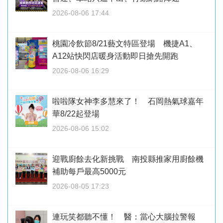
2026-08-06 17:44
桃園冷飲節8/21藝文特區登場 機捷A1、
A12站快閃店暖身活動即日搶先開跑
2026-08-06 16:29
啦啦隊女神李多慧來了！ 石岡熱氣球嘉年
華8/22起登場
2026-08-06 15:02
迎戰廚餘去化新挑戰 南投縣推家用廚餘機
補助每戶最高5000元
2026-08-05 17:23
連玩笑都聽不懂！ 醫：當心大腦拉警報