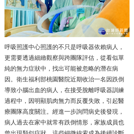
呼吸照護中心照護的不只是呼吸器依賴病人，
更需要透過細緻觀察與跨團隊評估，從看似單
純的無力症狀中，找出可能被忽略的潛在病
因。衛生福利部桃園醫院近期收治一名因跌倒
導致小腦出血的病人，在接受脫離呼吸器訓練
過程中，因明顯肌肉無力而反覆失敗，引起醫
療團隊高度關注。經進一步詢問病史後發現，
病人過去在家中就常有跌倒情形，家族成員也
曾出現類似症狀，這些細微線索成為後續診斷