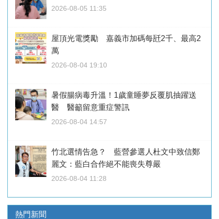
2026-08-05 11:35
屋頂光電獎勵 嘉義市加碼每瓩2千、最高2
萬
2026-08-04 19:10
暑假腸病毒升溫！1歲童睡夢反覆肌抽躍送
醫 醫籲留意重症警訊
2026-08-04 14:57
竹北選情告急？ 藍營參選人杜文中致信鄭
麗文：藍白合作絕不能喪失尊嚴
2026-08-04 11:28
熱門新聞