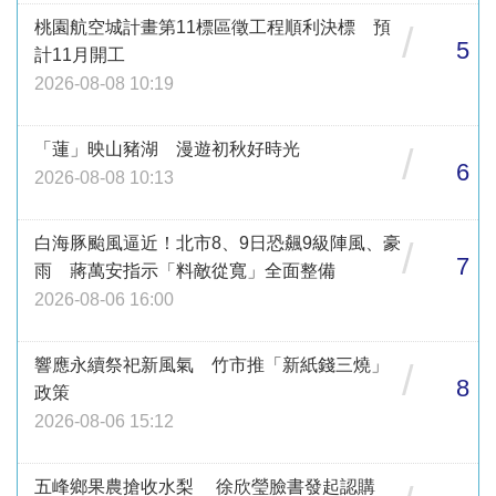
桃園航空城計畫第11標區徵工程順利決標 預
/
5
計11月開工
2026-08-08 10:19
「蓮」映山豬湖 漫遊初秋好時光
/
6
2026-08-08 10:13
白海豚颱風逼近！北市8、9日恐飆9級陣風、豪
/
7
雨 蔣萬安指示「料敵從寬」全面整備
2026-08-06 16:00
響應永續祭祀新風氣 竹市推「新紙錢三燒」
/
8
政策
2026-08-06 15:12
五峰鄉果農搶收水梨 徐欣瑩臉書發起認購