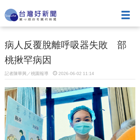
病人反覆脫離呼吸器失敗 部
桃揪罕病因
記者陳華興／桃園報導
2026-06-02 11:14