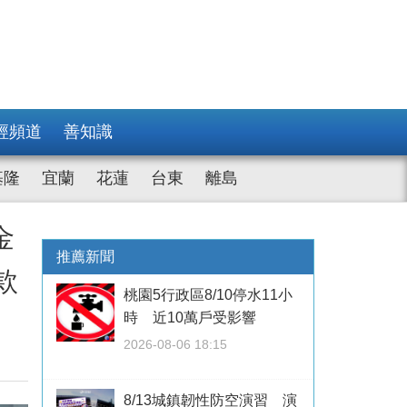
經頻道
善知識
基隆
宜蘭
花蓮
台東
離島
金
推薦新聞
款
桃園5行政區8/10停水11小
時 近10萬戶受影響
2026-08-06 18:15
8/13城鎮韌性防空演習 演