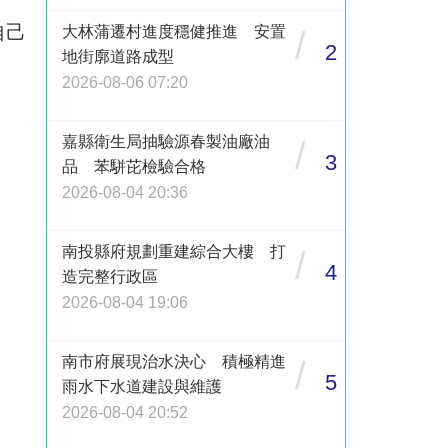
自己
大林蒲遷村進度穩健推進 安置
/
2
地街廓道路成型
2026-08-06 07:20
嘉縣衛生局抽驗源春製油廠油
/
3
品 苯駢芘檢驗合格
2026-08-04 20:36
南投縣府規劃重建綜合大樓 打
/
4
造完整行政區
2026-08-04 19:06
南市府展現治水決心 積極精進
/
5
雨水下水道建設與維護
2026-08-04 20:52