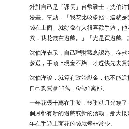
針對自己是「課長」台幣戰士，沈伯洋
漫畫、電動，「我花比較多錢，這就是
錢在上面。就好像有人很喜歡手錶，他
戲，我花錢在遊戲。」「光是買遊戲、
沈伯洋表示，自己理財觀念認為，存款
參選，手頭上現金不夠，才趕快先去貸
沈伯洋說，就算有政治獻金，也不能還
自己實質拿13萬，6萬給黨部。
一年花幾十萬在手遊，幾乎就月光族了
個月都有新的遊戲或新的活動，那大概
年在手遊上面花的錢就變非常少。