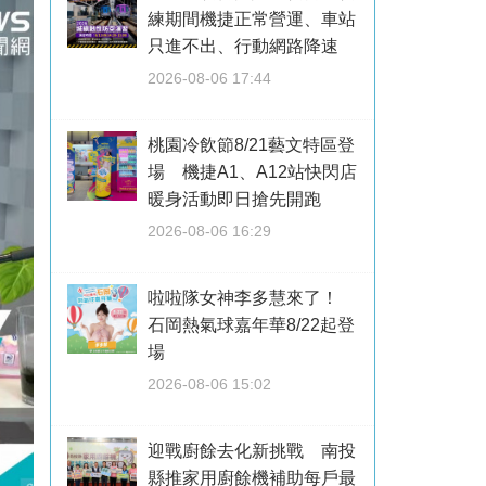
練期間機捷正常營運、車站
只進不出、行動網路降速
2026-08-06 17:44
桃園冷飲節8/21藝文特區登
場 機捷A1、A12站快閃店
暖身活動即日搶先開跑
2026-08-06 16:29
啦啦隊女神李多慧來了！
石岡熱氣球嘉年華8/22起登
場
2026-08-06 15:02
迎戰廚餘去化新挑戰 南投
縣推家用廚餘機補助每戶最