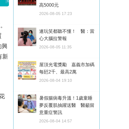
高5000元
2026-08-05 17:23
萬。
連玩笑都聽不懂！ 醫：當
質
心大腦拉警報
的興
2026-08-05 11:35
有新
屋頂光電獎勵 嘉義市加碼
每瓩2千、最高2萬
2026-08-04 19:10
花
暑假腸病毒升溫！1歲童睡
夢反覆肌抽躍送醫 醫籲留
意重症警訊
2026-08-04 14:57