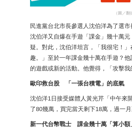
（圖／翻攝
民進黨台北市長參選人沈伯洋為了選市長
沈伯洋又自爆在手遊「課金」幾十萬元
疑。對此，沈伯洋坦言，「我很宅！」
趣。」至於一年課金幾十萬在手遊？他
的遊戲或新的活動。他覺得，「攻擊我
歐印救台股
「一張台積電」的底氣
沈伯洋1日接受媒體人黃光芹「中午來
了80幾萬，買完當天剩下18萬，過一
新一代台幣戰士 課金幾十萬「算小額