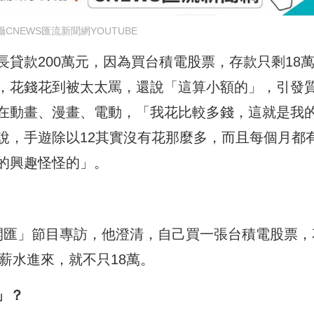
CNEWS匯流新聞網YOUTUBE
貸款200萬元，因為買台積電股票，存款只剩18
，花錢花到被太太罵，還說「這算小額的」，引發
在動畫、漫畫、電動，「我花比較多錢，這就是我
說，手遊除以12其實沒有花那麼多，而且每個月都
的興趣怪怪的」。
開匯」節目專訪，他澄清，自己買一張台積電股票，
月薪水進來，就不只18萬。
」？