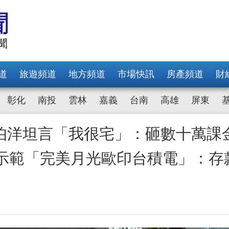
道
旅遊頻道
地方頻道
市場快訊
房產頻道
財
彰化
南投
雲林
嘉義
台南
高雄
屏東
伯洋坦言「我很宅」：砸數十萬課
 示範「完美月光歐印台積電」：存