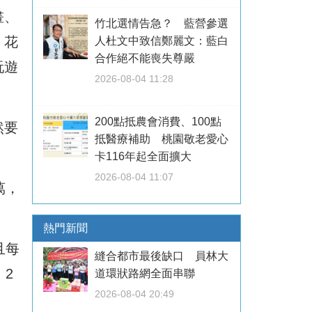
畫、
竹北選情告急？ 藍營參選
，花
人杜文中致信鄭麗文：藍白
合作絕不能喪失尊嚴
玩遊
2026-08-04 11:28
200點抵農會消費、100點
然要
抵醫療補助 桃園敬老愛心
卡116年起全面擴大
2026-08-04 11:07
萬，
熱門新聞
且每
縫合都市最後缺口 員林大
2
道環狀路網全面串聯
2026-08-04 20:49