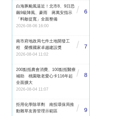
白海豚颱風逼近！北市8、9日恐
/
6
飆9級陣風、豪雨 蔣萬安指示
「料敵從寬」全面整備
2026-08-06 16:00
南市府地政局七件土地開發工
/
7
程 榮獲國家卓越建設獎
2026-08-04 11:02
200點抵農會消費、100點抵醫療
/
8
補助 桃園敬老愛心卡116年起
全面擴大
2026-08-04 11:07
拒用化學除草劑 南投環保局推
/
9
動雜草友善管理示範區