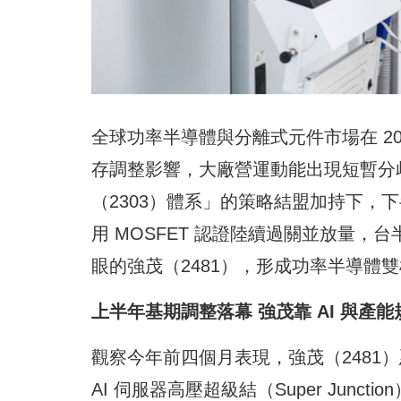
全球功率半導體與分離式元件市場在 2
存調整影響，大廠營運動能出現短暫分歧
（2303）體系」的策略結盟加持下，
用 MOSFET 認證陸續過關並放量
眼的強茂（2481），形成功率半導體
上半年基期調整落幕 強茂靠 AI 與產
觀察今年前四個月表現，強茂（2481
AI 伺服器高壓超級結（Super Junct