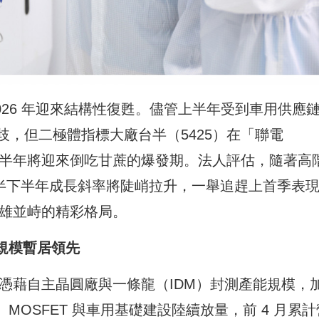
026 年迎來結構性復甦。儘管上半年受到車用供應
，但二極體指標大廠台半（5425）在「聯電
下半年將迎來倒吃甘蔗的爆發期。法人評估，隨著高
，台半下半年成長斜率將陡峭拉升，一舉追趕上首季表
雙雄並峙的精彩格局。
能規模暫居領先
）憑藉自主晶圓廠與一條龍（IDM）封測產能規模，
ion）MOSFET 與車用基礎建設陸續放量，前 4 月累