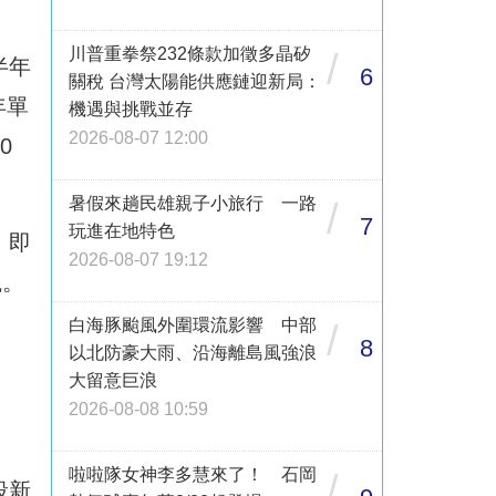
川普重拳祭232條款加徵多晶矽
/
半年
6
關稅 台灣太陽能供應鏈迎新局：
年單
機遇與挑戰並存
2026-08-07 12:00
0
暑假來趟民雄親子小旅行 一路
/
7
玩進在地特色
，即
2026-08-07 19:12
覷。
白海豚颱風外圍環流影響 中部
/
8
以北防豪大雨、沿海離島風強浪
大留意巨浪
2026-08-08 10:59
啦啦隊女神李多慧來了！ 石岡
/
段新