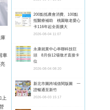
200點抵農會消費、100點
抵醫療補助 桃園敬老愛心
卡116年起全面擴大
2026-08-04 11:07
鏈庫
永康就業中心串聯科技巨
階車
頭 8月份12場徵才直接卡
位
現亮
2026-08-04 08:20
新北市圖跨域借閱版圖 一
證暢通至新竹
2026-08-03 15:17
加上
計營