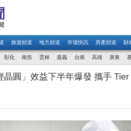
道
旅遊頻道
地方頻道
市場快訊
房產頻道
財
彰化
南投
雲林
嘉義
台南
高雄
屏東
圓」效益下半年爆發 攜手 Tier 