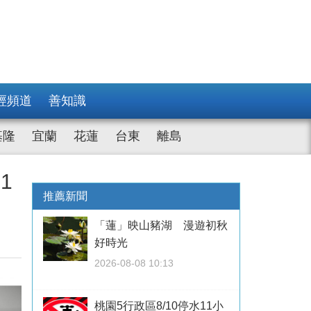
經頻道
善知識
基隆
宜蘭
花蓮
台東
離島
1
推薦新聞
「蓮」映山豬湖 漫遊初秋
好時光
2026-08-08 10:13
桃園5行政區8/10停水11小