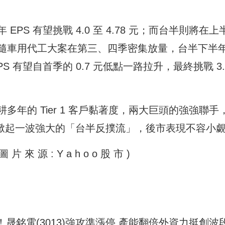
S 有望挑戰 4.0 至 4.78 元；而台半則將在上
隨車用代工大案在第三、四季密集放量，台半下半
 有望自首季的 0.7 元低點一路拉升，最終挑戰 3.
年的 Tier 1 客戶黏著度，兩大巨頭的強強聯手
場上掀起一波強大的「台半反撲流」，後市表現不容小
！晟銘電(3013)強攻準漲停 產能翻倍外資力挺創波