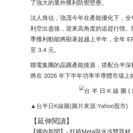
了強大的業外獲利防禦壁壘。
法人推估，強茂今年在產能優化下，全年 EP
利空出盡後，迎來高角度的追趕行情。
季獲利動能將顯著超越上半年，全年 EPS
至 3.4 元。
聯電集團的晶圓產能後盾，搭配台半深耕多
將在 2026 年下半年功率半導體市
▲台半日K線圖(圖片來源:Yahoo股市)
【延伸閱讀】
【國內新聞】- 狂啃Meta與水冷雙題材