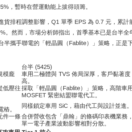
0.65%，暫時在營運動能上拔得頭籌。
程調整影響，Q1 單季 EPS 為 0.7 元，累計前
1.32%。然而，市場分析師指出，首季基本已是台半全
攜手聯電的「輕晶圓（Fablite）」策略，正是
台半 (5425)
規模龐
車用二極體與 TVS 佈局深厚，客戶黏著度
高。
從低壓往
採取「輕晶圓（Fablite）」策略，高階車
MOSFET 緊密結盟聯電代工。
同樣鎖定車用 SiC，藉由代工與設計並進
電樁。
元件一條
合併營收包含「鼎翰」的條碼印表機業務
單一電子產業波動影響相對分散。