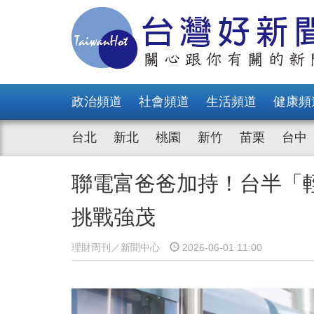
政治頻道
社會頻道
生活頻道
健康頻
台北
新北
桃園
新竹
苗栗
台中
聯電富爸爸加持！台半「輕晶
挑戰強茂
理財周刊／新聞中心
2026-06-01 11:00