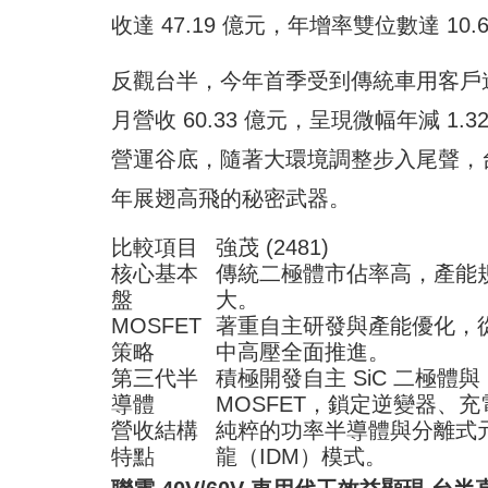
收達 47.19 億元，年增率雙位數達 1
反觀台半，今年首季受到傳統車用客戶進貨排
月營收 60.33 億元，呈現微幅年減 
營運谷底，隨著大環境調整步入尾聲，台半
年展翅高飛的秘密武器。
比較項目
強茂 (2481)
核心基本
傳統二極體市佔率高，產能
盤
大。
MOSFET
著重自主研發與產能優化，
策略
中高壓全面推進。
第三代半
積極開發自主 SiC 二極體與
導體
MOSFET，鎖定逆變器、充
營收結構
純粹的功率半導體與分離式
特點
龍（IDM）模式。