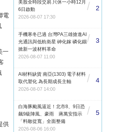
美股全時段交易 只休一小時12月
/
2
6日啟動
聯電
2026-08-07 17:30
風
手機寒冬已過 台灣PA三雄搶進AI
/
3
光通訊與低軌衛星 砷化鎵 磷化銦
掀新一波材料革命
美一
2026-08-07 11:00
客
飆
AI材料缺貨 南亞(1303) 電子材料
/
4
取代塑化 為長期成長主軸
2026-08-07 14:00
白海豚颱風逼近！北市8、9日恐
/
5
飆9級陣風、豪雨 蔣萬安指示
「料敵從寬」全面整備
提供
2026-08-06 16:00