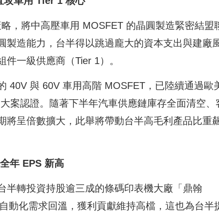
攻車用 Tier 1 核心
策略，將中高壓車用 MOSFET 的晶圓製造緊密結盟
圓製造能力，台半得以跳過龐大的資本支出與建廠
一級供應商（Tier 1）。
0V 與 60V 車用高階 MOSFET，已陸續通過歐
al 等）的大案認證。隨著下半年汽車供應鏈庫存全面清空、
期將呈倍數擴大，此舉將帶動台半高毛利產品比重
年 EPS 新高
台半轉投資持股逾三成的條碼印表機大廠「鼎翰
控自動化需求回溫，獲利貢獻維持高檔，這也為台半