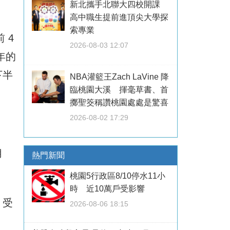
新北攜手北聯大四校開課
高中職生提前進頂尖大學探
索專業
 4
2026-08-03 12:07
年的
下半
NBA灌籃王Zach LaVine 降
臨桃園大溪 揮毫草書、首
擲聖筊稱讚桃園處處是驚喜
2026-08-02 17:29
用
熱門新聞
桃園5行政區8/10停水11小
。
時 近10萬戶受影響
，受
2026-08-06 18:15