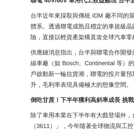
聯電 40V/60V 車用代工效益顯現 台半直
台半近年來採取與傳統 IDM 廠不同的
體系。透過聯電成熟且穩定的車規級晶
險，直接以輕資產架構直攻全球汽車零組件
供應鏈消息指出，台半與聯電合作開發的 4
線車廠（如 Bosch、Continent
戶啟動新一輪拉貨潮，聯電的投片量預
升，毛利率表現具備極大的想像空間。
倒吃甘蔗！下半年獲利高斜率成長 挑戰全
除了車用本業在下半年有大戲登場外，
（3611）」，今年隨著全球物流與工