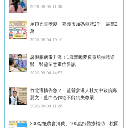
2026-08-05 11:35
屋頂光電獎勵 嘉義市加碼每瓩2千、最高2
萬
2026-08-04 19:10
暑假腸病毒升溫！1歲童睡夢反覆肌抽躍送
醫 醫籲留意重症警訊
2026-08-04 14:57
竹北選情告急？ 藍營參選人杜文中致信鄭
麗文：藍白合作絕不能喪失尊嚴
2026-08-04 11:28
200點抵農會消費、100點抵醫療補助 桃園