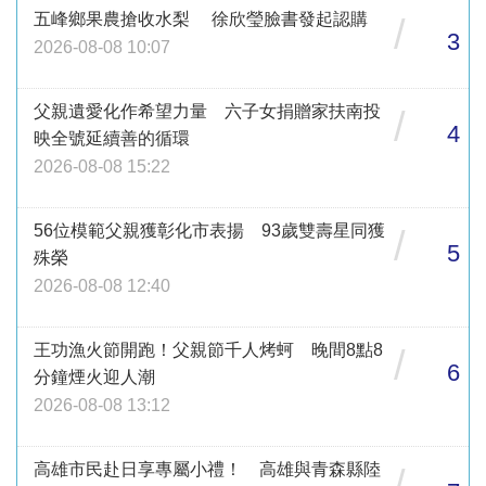
五峰鄉果農搶收水梨 徐欣瑩臉書發起認購
/
3
2026-08-08 10:07
父親遺愛化作希望力量 六子女捐贈家扶南投
/
4
映全號延續善的循環
2026-08-08 15:22
56位模範父親獲彰化市表揚 93歲雙壽星同獲
/
5
殊榮
2026-08-08 12:40
王功漁火節開跑！父親節千人烤蚵 晚間8點8
/
6
分鐘煙火迎人潮
2026-08-08 13:12
高雄市民赴日享專屬小禮！ 高雄與青森縣陸
/