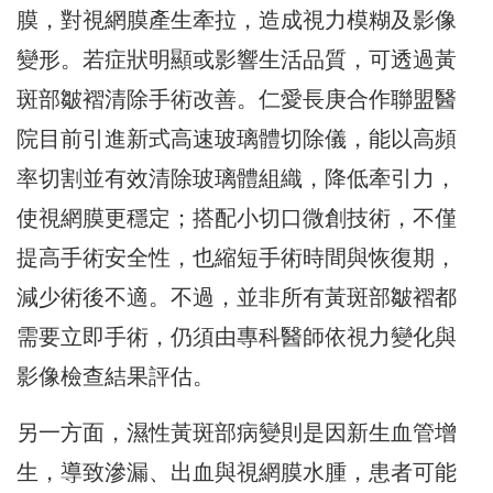
膜，
對視網膜產生牽拉，造成視力模糊及影像
變形。
若症狀明顯或影響生活品質，可透過黃
斑部皺褶清除手術改善。
仁愛長庚合作聯盟醫
院目前引進新式高速玻璃體切除儀，
能以高頻
率切割並有效清除玻璃體組織，降低牽引力，
使視網膜更穩定；搭配小切口微創技術，不僅
提高手術安全性，
也縮短手術時間與恢復期，
減少術後不適。不過，
並非所有黃斑部皺褶都
需要立即手術，
仍須由專科醫師依視力變化與
影像檢查結果評估。
另一方面，濕性黃斑部病變則是因新生血管增
生，
導致滲漏、出血與視網膜水腫，患者可能