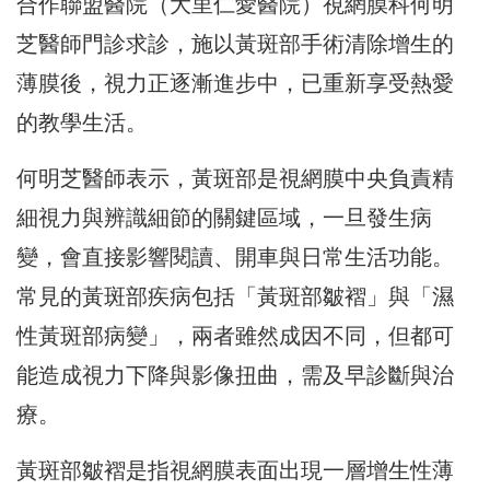
合作聯盟醫院（大里仁愛醫院）視網膜科何明
芝醫師門診求診，施以黃斑部手術清除增生的
薄膜後，
視力正逐漸進步中，已重新享受熱愛
的教學生活。
何明芝醫師表示，
黃斑部是視網膜中央負責精
細視力與辨識細節的關鍵區域，
一旦發生病
變，會直接影響閱讀、開車與日常生活功能。
常見的黃斑部疾病包括「黃斑部皺褶」與「濕
性黃斑部病變」，
兩者雖然成因不同，但都可
能造成視力下降與影像扭曲，
需及早診斷與治
療。
黃斑部皺褶是指視網膜表面出現一層增生性薄