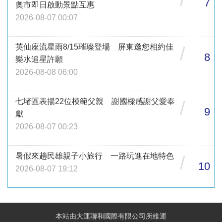
7
奧市即日啟動景點互惠
2026-08-07 00:07
英仙座流星雨8/15璀璨登場 屏東邀您相約佳
/
8
樂水追星許願
2026-08-08 06:00
七堵區表揚22位模範父親 謝國樑感謝父愛奉
/
9
獻
2026-08-07 00:23
暑假來趟民雄親子小旅行 一路玩進在地特色
/
10
2026-08-07 19:12
本站由大運聯和國際有限公司所維運