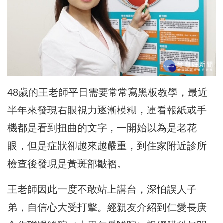
48歲的王老師平日需要常常寫黑板教學，
最近
半年來發現右眼視力逐漸模糊，
連看報紙或手
機都是看到扭曲的文字，一開始以為是老花
眼，
但是症狀卻越來越嚴重，到住家附近診所
檢查後發現是黃斑部皺褶。
王老師因此一度不敢站上講台，深怕誤人子
弟，自信心大受打擊。
經親友介紹到仁愛長庚