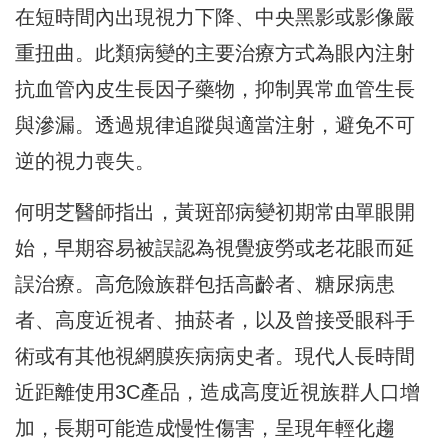
在短時間內出現視力下降、
中央黑影或影像嚴
重扭曲。
此類病變的主要治療方式為眼內注射
抗血管內皮生長因子藥物，
抑制異常血管生長
與滲漏。透過規律追蹤與適當注射，
避免不可
逆的視力喪失。
何明芝醫師指出，黃斑部病變初期常由單眼開
始，
早期容易被誤認為視覺疲勞或老花眼而延
誤治療。
高危險族群包括高齡者、糖尿病患
者、高度近視者、抽菸者，
以及曾接受眼科手
術或有其他視網膜疾病病史者。
現代人長時間
近距離使用3C產品，造成高度近視族群人口增
加，
長期可能造成慢性傷害，呈現年輕化趨