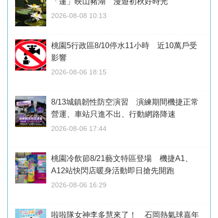
「蓮」映山豬湖 漫遊初秋好時光
2026-08-08 10:13
桃園5行政區8/10停水11小時 近10萬戶受
影響
2026-08-06 18:15
8/13城鎮韌性防空演習 演練期間機捷正常
營運、車站只進不出、行動網路降速
2026-08-06 17:44
桃園冷飲節8/21藝文特區登場 機捷A1、
A12站快閃店暖身活動即日搶先開跑
2026-08-06 16:29
啦啦隊女神李多慧來了！ 石岡熱氣球嘉年