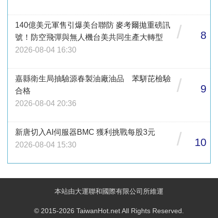
140億美元軍售引爆美台聯防 麥考爾拋重磅訊
/
8
號！防空飛彈與無人機台美共同生產大轉型
2026-08-04 16:30
嘉縣衛生局抽驗源春製油廠油品 苯駢芘檢驗
/
9
合格
2026-08-04 20:36
新唐切入AI伺服器BMC 獲利挑戰每股3元
/
10
2026-08-04 15:30
本站由大運聯和國際有限公司所維運
© 2015-2026 TaiwanHot.net All Rights Reserved.