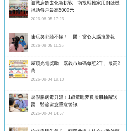
迎戰廚餘去化新挑戰 南投縣推家用廚餘機
補助每戶最高5000元
2026-08-05 17:23
連玩笑都聽不懂！ 醫：當心大腦拉警報
2026-08-05 11:35
屋頂光電獎勵 嘉義市加碼每瓩2千、最高2
萬
2026-08-04 19:10
暑假腸病毒升溫！1歲童睡夢反覆肌抽躍送
醫 醫籲留意重症警訊
2026-08-04 14:57