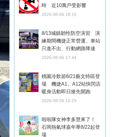
時 近10萬戶受影響
2026-08-06 18:15
8/13城鎮韌性防空演習 演
練期間機捷正常營運、車站
只進不出、行動網路降速
2026-08-06 17:44
桃園冷飲節8/21藝文特區登
場 機捷A1、A12站快閃店
暖身活動即日搶先開跑
2026-08-06 16:29
啦啦隊女神李多慧來了！
石岡熱氣球嘉年華8/22起登
場