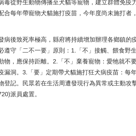
病毒從野生動物傳播至犬貓等寵物，建立群體免疫
配合每年帶寵物犬貓施打疫苗，今年度尚未施打者
發病後致死率極高，縣府將持續增加辦理各鄉鎮的
必遵守「二不一要」原則：1.「不」接觸、餵食野
動物，應保持距離。2.「不」棄養寵物：愛牠就不
疫漏洞。3.「要」定期帶犬貓施打狂犬病疫苗：每
物登記。民眾若在生活周遭發現行為異常或主動攻
720)派員處置。