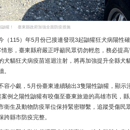
病鼬獾！ 臺東縣政府加強全面防疫措施
（115）年5月份已接連發現3起鼬獾狂犬病陽性
客情形，臺東縣府嚴正呼籲民眾切勿輕忽，務必提高
的犬貓狂犬病疫苗巡迴注射，將再加強提升全縣犬
牆。
不容小覷，5月份臺東連續驗出3隻陽性鼬獾，顯示
起案例之陽性鼬獾有咬傷至臺東旅遊的高雄市民，縣
市衛生及動物防疫單位保持緊密聯繫，追蹤受傷民
保跨縣市防疫完整。