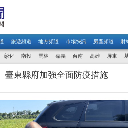
道
旅遊頻道
地方頻道
市場快訊
房產頻道
財
彰化
南投
雲林
嘉義
台南
高雄
屏東
！ 臺東縣府加強全面防疫措施