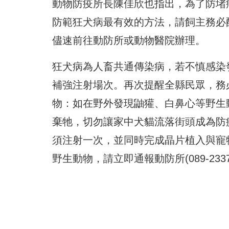
動物防疫所長陳佳欣也指出，為了防堵
防範狂犬病最有效的方法，請飼主務必
儘速前往動防所或動物醫院辦理。
狂犬病為人畜共通傳染病，若不慎感染
補強注射場次。再次提醒全縣民眾，務
物：如在野外發現鼬獾、白鼻心等野生
棄牠，切勿讓家中犬貓流落街頭成為防
須注射一次，並同時完成晶片植入與寵
野生動物，請立即通報動防所(089-233