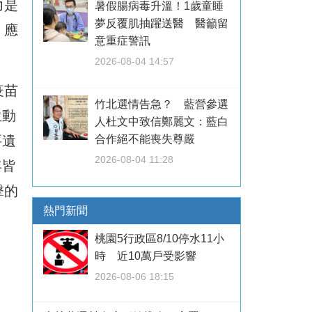
力是
暑假腸病毒升溫！1歲童睡
夢反覆肌抽躍送醫 醫籲留
，應
意重症警訊
2026-08-04 14:57
疫苗
竹北選情告急？ 藍營參選
生動
人杜文中致信鄭麗文：藍白
合作絕不能喪失尊嚴
要遺
2026-08-04 11:28
年皆
擊的
熱門新聞
桃園5行政區8/10停水11小
時 近10萬戶受影響
2026-08-06 18:15