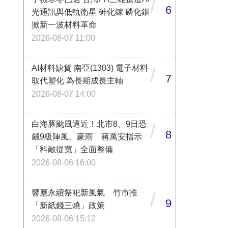
/
6
光通訊與低軌衛星 砷化鎵 磷化銦
掀新一波材料革命
2026-08-07 11:00
AI材料缺貨 南亞(1303) 電子材料
/
7
取代塑化 為長期成長主軸
2026-08-07 14:00
白海豚颱風逼近！北市8、9日恐
/
8
飆9級陣風、豪雨 蔣萬安指示
「料敵從寬」全面整備
2026-08-06 16:00
響應永續祭祀新風氣 竹市推
/
9
「新紙錢三燒」政策
2026-08-06 15:12