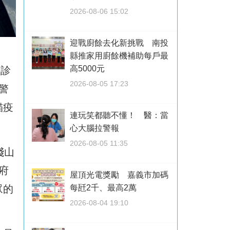
2026-08-06 15:02
迎戰廚餘去化新挑戰 南投
縣推家用廚餘機補助每戶最
高5000元
確診
2026-08-05 17:23
警
貓疫
連玩笑都聽不懂！ 醫：當
心大腦拉警報
2026-08-05 11:35
淺山
府
屋頂光電獎勵 嘉義市加碼
每瓩2千、最高2萬
眾的
2026-08-04 19:10