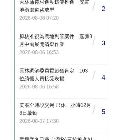
大林蒲遷村進度穩健推進 安置
/
2
地街廓道路成型
2026-08-06 07:20
原核准視為農地列管案件 嘉縣8
/
3
月中旬展開清查作業
2026-08-06 16:53
雲林調解委員貢獻獲肯定 103
/
4
位績優人員接受表揚
2026-08-06 16:58
美股全時段交易 只休一小時12月
/
5
6日啟動
2026-08-07 17:30
手機寒冬已過 台灣PA三雄搶進AI