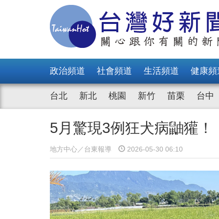
政治頻道
社會頻道
生活頻道
健康頻
台北
新北
桃園
新竹
苗栗
台中
5月驚現3例狂犬病鼬獾
地方中心／台東報導
2026-05-30 06:10