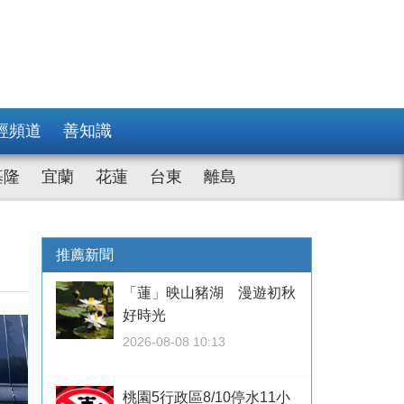
經頻道
善知識
基隆
宜蘭
花蓮
台東
離島
推薦新聞
「蓮」映山豬湖 漫遊初秋
好時光
2026-08-08 10:13
桃園5行政區8/10停水11小