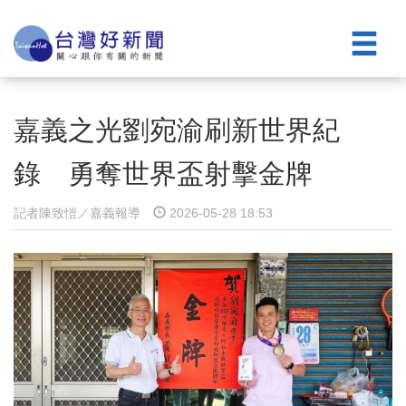
嘉義之光劉宛渝刷新世界紀
錄 勇奪世界盃射擊金牌
記者陳致愷／嘉義報導
2026-05-28 18:53