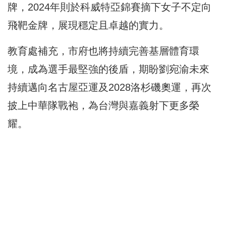
牌，2024年則於科威特亞錦賽摘下女子不定向
飛靶金牌，展現穩定且卓越的實力。
教育處補充，市府也將持續完善基層體育環
境，成為選手最堅強的後盾，期盼劉宛渝未來
持續邁向名古屋亞運及2028洛杉磯奧運，再次
披上中華隊戰袍，為台灣與嘉義射下更多榮
耀。