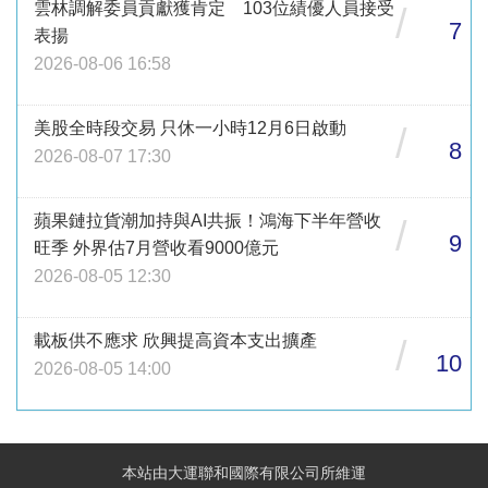
雲林調解委員貢獻獲肯定 103位績優人員接受
/
7
表揚
2026-08-06 16:58
美股全時段交易 只休一小時12月6日啟動
/
8
2026-08-07 17:30
蘋果鏈拉貨潮加持與AI共振！鴻海下半年營收
/
9
旺季 外界估7月營收看9000億元
2026-08-05 12:30
載板供不應求 欣興提高資本支出擴產
/
10
2026-08-05 14:00
本站由大運聯和國際有限公司所維運