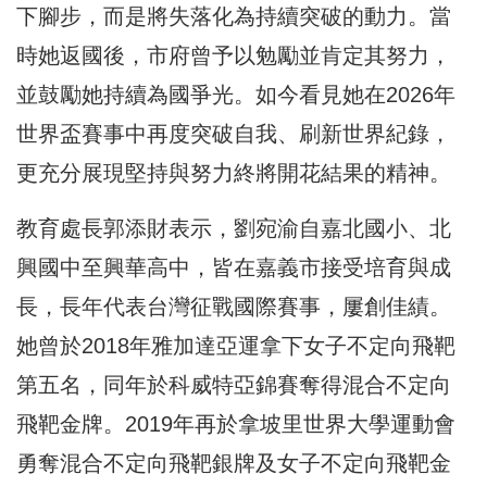
下腳步，而是將失落化為持續突破的動力。當
時她返國後，市府曾予以勉勵並肯定其努力，
並鼓勵她持續為國爭光。如今看見她在2026年
世界盃賽事中再度突破自我、刷新世界紀錄，
更充分展現堅持與努力終將開花結果的精神。
教育處長郭添財表示，劉宛渝自嘉北國小、北
興國中至興華高中，皆在嘉義市接受培育與成
長，長年代表台灣征戰國際賽事，屢創佳績。
她曾於2018年雅加達亞運拿下女子不定向飛靶
第五名，同年於科威特亞錦賽奪得混合不定向
飛靶金牌。2019年再於拿坡里世界大學運動會
勇奪混合不定向飛靶銀牌及女子不定向飛靶金