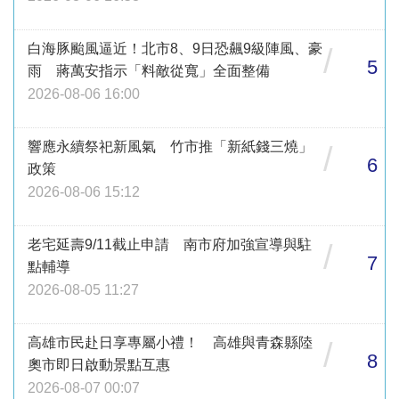
白海豚颱風逼近！北市8、9日恐飆9級陣風、豪
/
5
雨 蔣萬安指示「料敵從寬」全面整備
2026-08-06 16:00
響應永續祭祀新風氣 竹市推「新紙錢三燒」
/
6
政策
2026-08-06 15:12
老宅延壽9/11截止申請 南市府加強宣導與駐
/
7
點輔導
2026-08-05 11:27
高雄市民赴日享專屬小禮！ 高雄與青森縣陸
/
8
奧市即日啟動景點互惠
2026-08-07 00:07