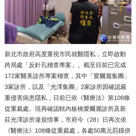
新北市政府高度重視市民就醫隱私，立即啟動
跨局處「反針孔稽查專案」。截至目前已完成
172家
醫美診所
專案稽查
，其中「愛爾麗集團」
3家診所，以及「光澤集團」2家診所因確認嚴
重侵害病患隱私，日前已依《醫療法》第108條
從重裁處。現再確認轄內板橋愛爾麗診所及新
莊光澤診所違規情事，市府今（28）日再次依
《醫療法》108條從重裁處，各處50萬元罰鍰併