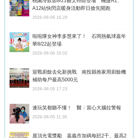
桃園冷飲節8/21藝文特區登場 機捷A1、
A12站快閃店暖身活動即日搶先開跑
2026-08-06 16:29
啦啦隊女神李多慧來了！ 石岡熱氣球嘉年
華8/22起登場
2026-08-06 15:02
迎戰廚餘去化新挑戰 南投縣推家用廚餘機
補助每戶最高5000元
2026-08-05 17:23
連玩笑都聽不懂！ 醫：當心大腦拉警報
2026-08-05 11:35
屋頂光電獎勵 嘉義市加碼每瓩2千、最高2