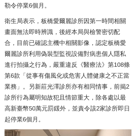
勒令停業6個月。
衛生局表示，板橋愛爾麗診所因第一時間相關
畫面無法即時辨識，後經本局與檢警密切配
合，目前已確認主機中相關影像，認定板橋愛
爾麗診所利用偽裝型監視設備對病患個人隱私
進行拍攝之行為，嚴重違反《醫療法》第108條
第6款「從事有傷風化或危害人體健康之不正當
業務」。另新莊光澤診所亦有相同情事，前揭2
診所行為屬明知故犯且情節重大，除各處以最
高新臺幣50萬元罰鍰外，並責令該2家診所即日
起停業6個月。