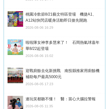
桃園冷飲節8/21藝文特區登場 機捷A1、
A12站快閃店暖身活動即日搶先開跑
2026-08-06 16:29
啦啦隊女神李多慧來了！ 石岡熱氣球嘉年
華8/22起登場
2026-08-06 15:02
迎戰廚餘去化新挑戰 南投縣推家用廚餘機
補助每戶最高5000元
2026-08-05 17:23
連玩笑都聽不懂！ 醫：當心大腦拉警報
2026-08-05 11:35