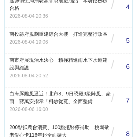
嘉縣衛生局抽驗源春製油廠油品 苯駢芘檢驗
/
4
合格
2026-08-04 20:36
南投縣府規劃重建綜合大樓 打造完整行政區
/
5
2026-08-04 19:06
南市府展現治水決心 積極精進雨水下水道建
/
6
設與維護
2026-08-04 20:52
白海豚颱風逼近！北市8、9日恐飆9級陣風、豪
/
7
雨 蔣萬安指示「料敵從寬」全面整備
2026-08-06 16:00
200點抵農會消費、100點抵醫療補助 桃園敬
/
8
老愛心卡116年起全面擴大