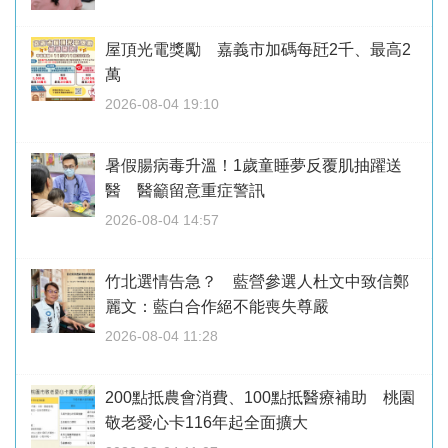
屋頂光電獎勵 嘉義市加碼每瓩2千、最高2
萬
2026-08-04 19:10
暑假腸病毒升溫！1歲童睡夢反覆肌抽躍送
醫 醫籲留意重症警訊
2026-08-04 14:57
竹北選情告急？ 藍營參選人杜文中致信鄭
麗文：藍白合作絕不能喪失尊嚴
2026-08-04 11:28
200點抵農會消費、100點抵醫療補助 桃園
敬老愛心卡116年起全面擴大