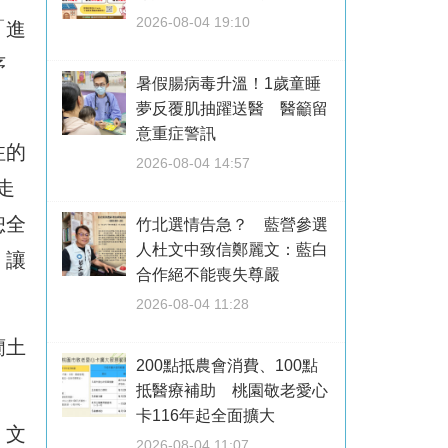
2026-08-04 19:10
「進
序
暑假腸病毒升溫！1歲童睡
夢反覆肌抽躍送醫 醫籲留
意重症警訊
注的
2026-08-04 14:57
走
恕全
竹北選情告急？ 藍營參選
人杜文中致信鄭麗文：藍白
，讓
合作絕不能喪失尊嚴
2026-08-04 11:28
蘭土
200點抵農會消費、100點
抵醫療補助 桃園敬老愛心
卡116年起全面擴大
、文
2026-08-04 11:07