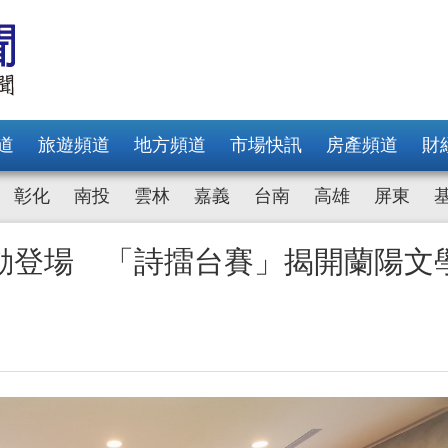
道
旅遊頻道
地方頻道
市場快訊
房產頻道
財
彰化
南投
雲林
嘉義
台南
高雄
屏東
動登場 「詩擂台賽」揭開蘭陽文