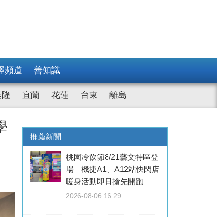
經頻道
善知識
基隆
宜蘭
花蓮
台東
離島
學
推薦新聞
桃園冷飲節8/21藝文特區登
場 機捷A1、A12站快閃店
暖身活動即日搶先開跑
2026-08-06 16:29