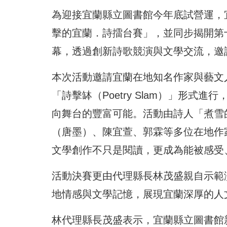
為迎接宜蘭縣立圖書館今年底試營運，
擊的宜蘭．詩擂台賽」，並同步揭開第
幕，透過創新詩歌競演與文學交流，邀
本次活動邀請宜蘭在地知名作家與藝文
「詩擊缽（Poetry Slam）」形
向舞台的豐富可能。活動由詩人「煮雪
（唐墨）、陳宜萱、郭霖等多位在地作
文學創作不只是閱讀，更成為能被感受
活動決賽更由代理縣長林茂盛親自示範
地情感與文學記憶，展現宜蘭深厚的人
林代理縣長茂盛表示，宜蘭縣立圖書館