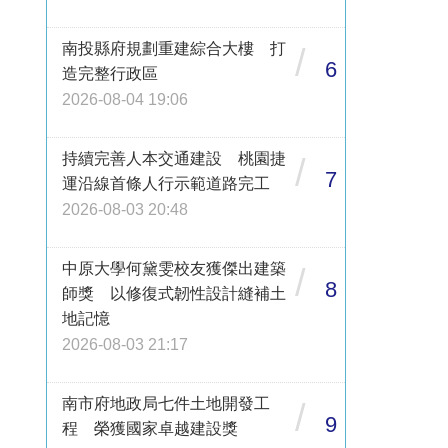
南投縣府規劃重建綜合大樓 打
/
6
造完整行政區
2026-08-04 19:06
持續完善人本交通建設 桃園捷
/
7
運沿線首條人行示範道路完工
2026-08-03 20:48
中原大學何黛雯校友獲傑出建築
/
8
師獎 以修復式韌性設計縫補土
地記憶
2026-08-03 21:17
南市府地政局七件土地開發工
/
9
程 榮獲國家卓越建設獎