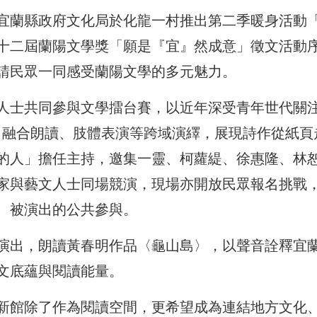
宜蘭縣政府文化局於化龍一村推出第二季暖身活動
十二屆蘭陽文學獎「願是『宜』然成意」徵文活動
請民眾一同感受蘭陽文學的多元魅力。
人士共同參與文學擂台賽，以近年深受青年世代關
式進行，融合朗讀、肢體表演等跨域演繹，展現詩作從紙頁
的人」擔任主持，邀集一靈、柯蘿緹、徐惠隆、林
家與藝文人士同場競演，現場亦開放民眾報名挑戰
、被演出的公共參與。
演出，朗讀黃春明作品〈龜山島〉，以聲音詮釋宜
文底蘊與閱讀能量。
新館除了作為閱讀空間，更希望成為連結地方文化