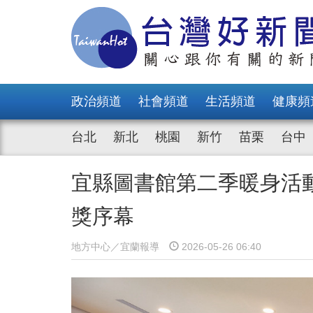
政治頻道
社會頻道
生活頻道
健康頻
台北
新北
桃園
新竹
苗栗
台中
宜縣圖書館第二季暖身活
獎序幕
地方中心／宜蘭報導
2026-05-26 06:40