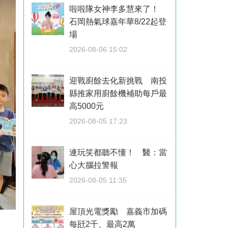
啦啦隊女神李多慧來了！
石岡熱氣球嘉年華8/22起登
場
2026-08-06 15:02
迎戰廚餘去化新挑戰 南投
縣推家用廚餘機補助每戶最
高5000元
2026-08-05 17:23
連玩笑都聽不懂！ 醫：當
心大腦拉警報
2026-08-05 11:35
屋頂光電獎勵 嘉義市加碼
每瓩2千、最高2萬