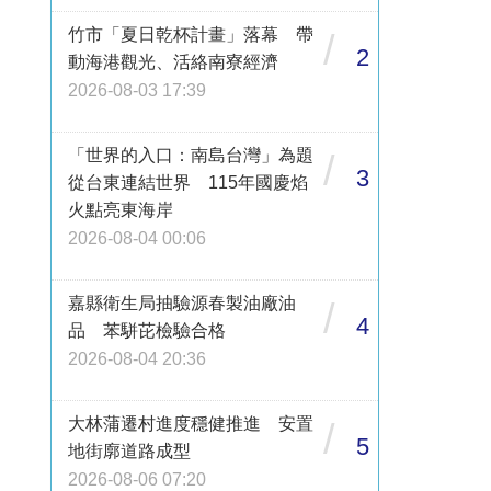
竹市「夏日乾杯計畫」落幕 帶
/
2
動海港觀光、活絡南寮經濟
2026-08-03 17:39
「世界的入口：南島台灣」為題
/
3
從台東連結世界 115年國慶焰
火點亮東海岸
2026-08-04 00:06
嘉縣衛生局抽驗源春製油廠油
/
4
品 苯駢芘檢驗合格
2026-08-04 20:36
大林蒲遷村進度穩健推進 安置
/
5
地街廓道路成型
2026-08-06 07:20