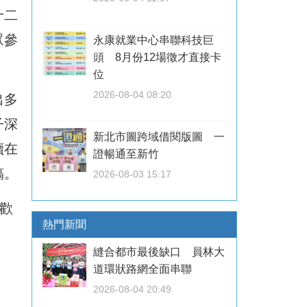
十二
眾參
永康就業中心串聯科技巨
頭 8月份12場徵才直接卡
位
2026-08-04 08:20
出多
子深
新北市圖跨域借閱版圖 一
讀在
證暢通至新竹
稿。
2026-08-03 15:17
歡
熱門新聞
縫合都市最後缺口 員林大
道環狀路網全面串聯
2026-08-04 20:49