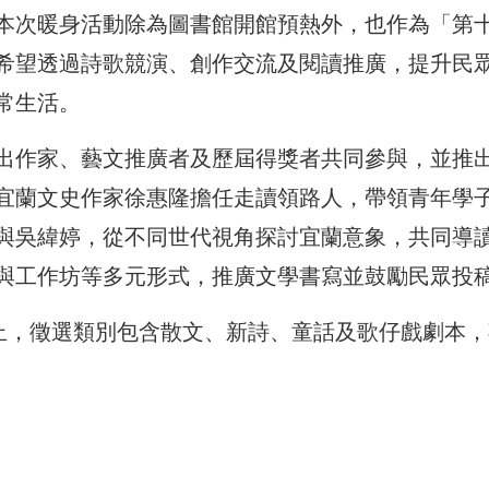
本次暖身活動除為圖書館開館預熱外，也作為「第
希望透過詩歌競演、創作交流及閱讀推廣，提升民
常生活。
出作家、藝文推廣者及歷屆得獎者共同參與，並推
宜蘭文史作家徐惠隆擔任走讀領路人，帶領青年學
與吳緯婷，從不同世代視角探討宜蘭意象，共同導
與工作坊等多元形式，推廣文學書寫並鼓勵民眾投
截止，徵選類別包含散文、新詩、童話及歌仔戲劇本，