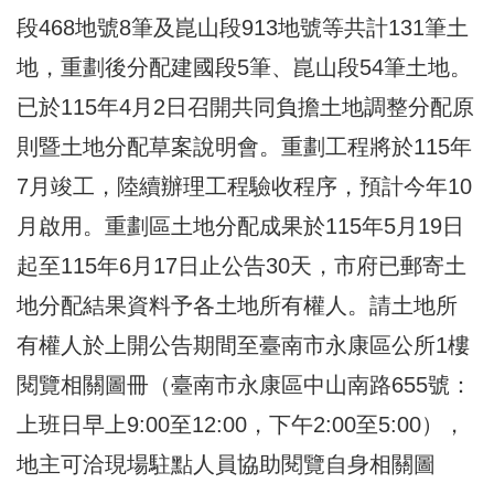
段468地號8筆及崑山段913地號等共計131筆土
地，重劃後分配建國段5筆、崑山段54筆土地。
已於115年4月2日召開共同負擔土地調整分配原
則暨土地分配草案說明會。重劃工程將於115年
7月竣工，陸續辦理工程驗收程序，預計今年10
月啟用。重劃區土地分配成果於115年5月19日
起至115年6月17日止公告30天，市府已郵寄土
地分配結果資料予各土地所有權人。請土地所
有權人於上開公告期間至臺南市永康區公所1樓
閱覽相關圖冊（臺南市永康區中山南路655號：
上班日早上9:00至12:00，下午2:00至5:00），
地主可洽現場駐點人員協助閱覽自身相關圖