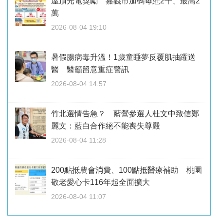
屋頂光電獎勵 嘉義市加碼每瓩2千、最高2
萬
2026-08-04 19:10
暑假腸病毒升溫！1歲童睡夢反覆肌抽躍送
醫 醫籲留意重症警訊
2026-08-04 14:57
竹北選情告急？ 藍營參選人杜文中致信鄭
麗文：藍白合作絕不能喪失尊嚴
2026-08-04 11:28
200點抵農會消費、100點抵醫療補助 桃園
敬老愛心卡116年起全面擴大
2026-08-04 11:07