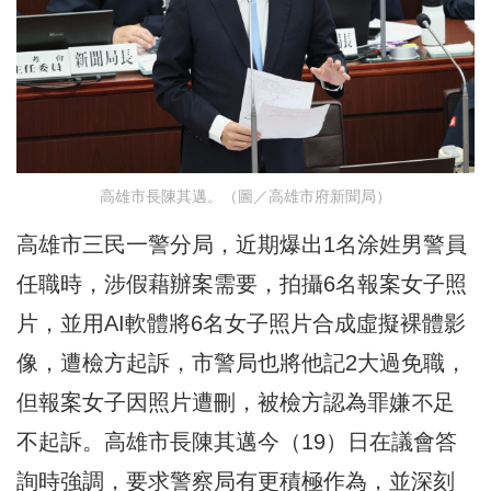
高雄市長陳其邁。（圖／高雄市府新聞局）
高雄市三民一警分局，近期爆出1名涂姓男警員
任職時，涉假藉辦案需要，拍攝6名報案女子照
片，並用AI軟體將6名女子照片合成虛擬裸體影
像，遭檢方起訴，市警局也將他記2大過免職，
但報案女子因照片遭刪，被檢方認為罪嫌不足
不起訴。高雄市長陳其邁今（19）日在議會答
詢時強調，要求警察局有更積極作為，並深刻