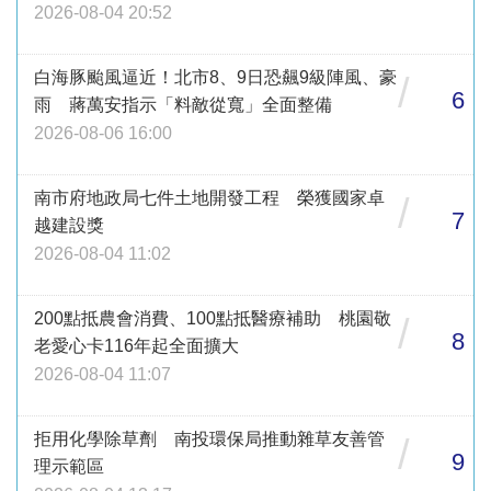
2026-08-04 20:52
白海豚颱風逼近！北市8、9日恐飆9級陣風、豪
/
6
雨 蔣萬安指示「料敵從寬」全面整備
2026-08-06 16:00
南市府地政局七件土地開發工程 榮獲國家卓
/
7
越建設獎
2026-08-04 11:02
200點抵農會消費、100點抵醫療補助 桃園敬
/
8
老愛心卡116年起全面擴大
2026-08-04 11:07
拒用化學除草劑 南投環保局推動雜草友善管
/
9
理示範區