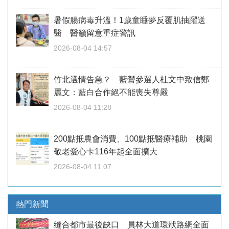
暑假腸病毒升溫！1歲童睡夢反覆肌抽躍送
醫 醫籲留意重症警訊
2026-08-04 14:57
竹北選情告急？ 藍營參選人杜文中致信鄭
麗文：藍白合作絕不能喪失尊嚴
2026-08-04 11:28
200點抵農會消費、100點抵醫療補助 桃園
敬老愛心卡116年起全面擴大
2026-08-04 11:07
熱門新聞
縫合都市最後缺口 員林大道環狀路網全面