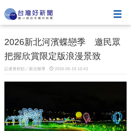
2026新北河濱蝶戀季 邀民眾
把握欣賞限定版浪漫景致
記者黃村杉／新北報導
2026-05-19 10:43