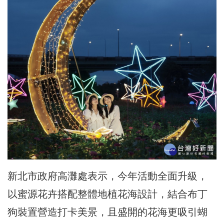
新北市政府高灘處表示，今年活動全面升級，
以蜜源花卉搭配整體地植花海設計，結合布丁
狗裝置營造打卡美景，且盛開的花海更吸引蝴