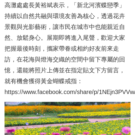
高灘處處長黃裕斌表示，「新北河濱蝶戀季」
持續以自然共融與環境友善為核心，透過花卉
景觀與光影藝術，讓市民在城市中也能親近自
然、放鬆身心。展期即將進入尾聲，歡迎大家
把握最後時刻，攜家帶眷或相約好友前來走
訪，在花海與燈海交織的空間中留下專屬的回
憶，還能將照片上傳並在指定貼文下方留言，
就有機會獲得黃金蝴蝶戒指：
https://www.facebook.com/share/p/1NEjn3PVVw