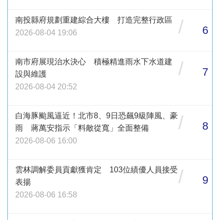
南投縣府規劃重建綜合大樓 打造完整行政區
/
6
2026-08-04 19:06
南市府展現治水決心 積極精進雨水下水道建
/
7
設與維護
2026-08-04 20:52
白海豚颱風逼近！北市8、9日恐飆9級陣風、豪
/
8
雨 蔣萬安指示「料敵從寬」全面整備
2026-08-06 16:00
雲林調解委員貢獻獲肯定 103位績優人員接受
/
9
表揚
2026-08-06 16:58