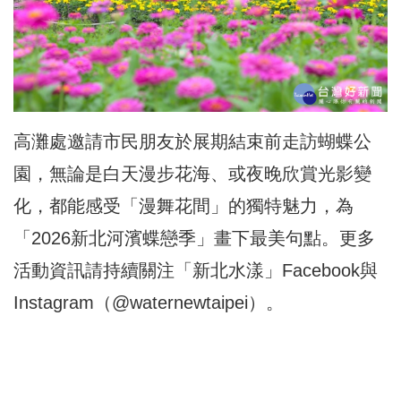
高灘處邀請市民朋友於展期結束前走訪蝴蝶公
園，無論是白天漫步花海、或夜晚欣賞光影變
化，都能感受「漫舞花間」的獨特魅力，為
「2026新北河濱蝶戀季」畫下最美句點。更多
活動資訊請持續關注「新北水漾」Facebook與
Instagram（@waternewtaipei）。