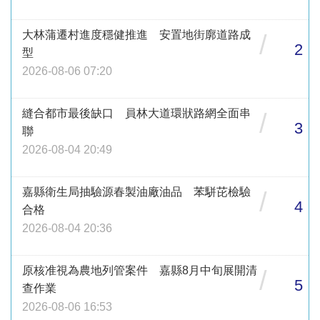
大林蒲遷村進度穩健推進 安置地街廓道路成
/
2
型
2026-08-06 07:20
縫合都市最後缺口 員林大道環狀路網全面串
/
3
聯
2026-08-04 20:49
嘉縣衛生局抽驗源春製油廠油品 苯駢芘檢驗
/
4
合格
2026-08-04 20:36
原核准視為農地列管案件 嘉縣8月中旬展開清
/
5
查作業
2026-08-06 16:53