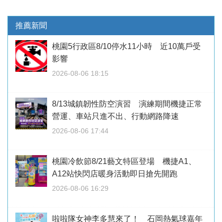
推薦新聞
桃園5行政區8/10停水11小時 近10萬戶受
影響
2026-08-06 18:15
8/13城鎮韌性防空演習 演練期間機捷正常
營運、車站只進不出、行動網路降速
2026-08-06 17:44
桃園冷飲節8/21藝文特區登場 機捷A1、
A12站快閃店暖身活動即日搶先開跑
2026-08-06 16:29
啦啦隊女神李多慧來了！ 石岡熱氣球嘉年