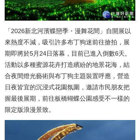
「2026新北河濱蝶戀季・漫舞花間」自開展以
來熱度不減，吸引許多布丁狗迷前往搶拍，展
期即將於5月24日落幕，目前已進入倒數6天。
活動以多種蜜源花卉打造繽紛的地景花海，結
合夜間燈光藝術與布丁狗主題裝置呼應，營造
日夜皆宜的沉浸式花園氛圍，邀請市民朋友把
握最後展期，前往板橋蝴蝶公園感受不一樣的
限定版浪漫景致。