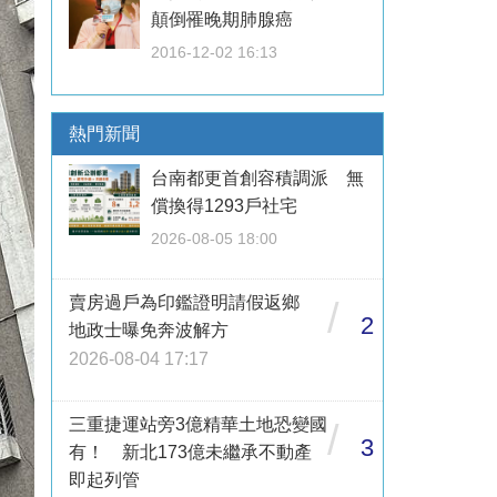
顛倒罹晚期肺腺癌
2016-12-02 16:13
熱門新聞
台南都更首創容積調派 無
償換得1293戶社宅
2026-08-05 18:00
賣房過戶為印鑑證明請假返鄉
/
2
地政士曝免奔波解方
2026-08-04 17:17
三重捷運站旁3億精華土地恐變國
/
3
有！ 新北173億未繼承不動產
即起列管