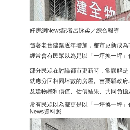
好房網News記者呂詠柔／綜合報導
隨著老舊建築逐年增加，都市更新成為
經常會有民眾以為是以「一坪換一坪」
部分民眾在討論都市更新時，常誤解是
就應分回相同坪數的房屋。苗栗縣政府
及建物權利價值、估價結果、共同負擔
常有民眾以為都更是以「一坪換一坪」
News資料照