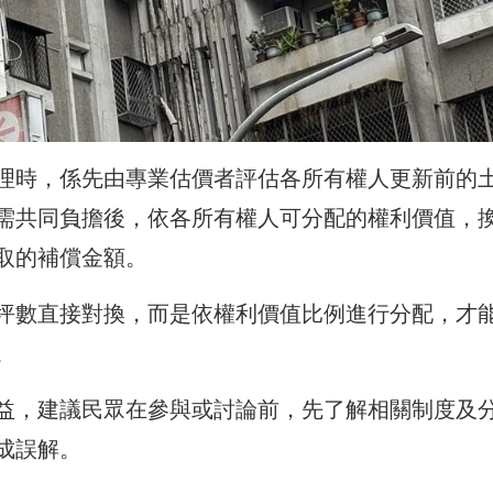
理時，係先由專業估價者評估各所有權人更新前的
需共同負擔後，依各所有權人可分配的權利價值，
取的補償金額。
坪數直接對換，而是依權利價值比例進行分配，才
。
益，建議民眾在參與或討論前，先了解相關制度及
成誤解。