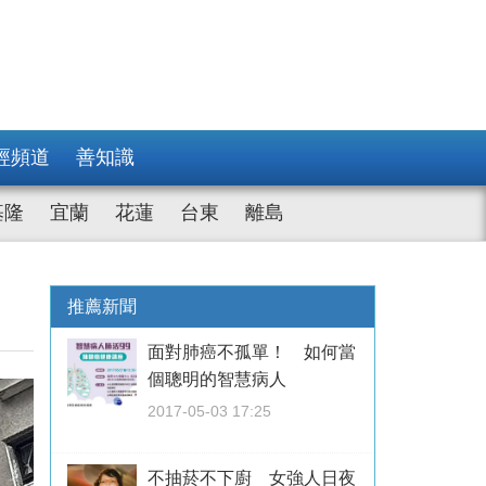
經頻道
善知識
基隆
宜蘭
花蓮
台東
離島
推薦新聞
面對肺癌不孤單！ 如何當
個聰明的智慧病人
2017-05-03 17:25
不抽菸不下廚 女強人日夜