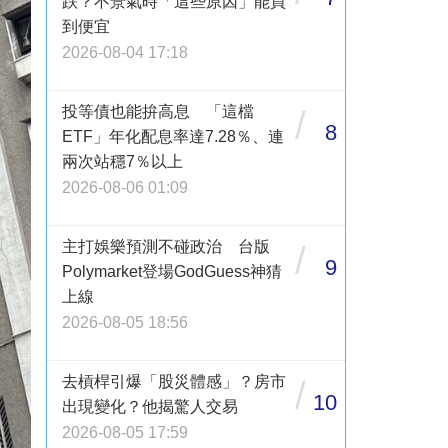
跌？不景氣時「這些原因」能買
到便宜
2026-08-04 17:18
投等債也能拚高息 「這檔
/
8
ETF」年化配息率達7.28％、連
兩次站穩7％以上
2026-08-06 01:09
主打娛樂預測不碰政治 台版
/
9
Polymarket登場GodGuess神猜
上線
2026-08-05 18:56
去槓桿引爆「股災體感」？房市
/
10
出現變化？他揭驚人交易
2026-08-05 17:59