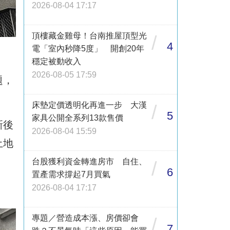
2026-08-04 17:17
頂樓藏金雞母！台南推屋頂型光
/
4
電「室內秒降5度」 開創20年
穩定被動收入
2026-08-05 17:59
題，
床墊定價透明化再進一步 大漢
/
5
家具公開全系列13款售價
新後
2026-08-04 15:59
土地
台股獲利資金轉進房市 自住、
/
6
置產需求撐起7月買氣
2026-08-04 17:17
專題／營造成本漲、房價卻會
/
7