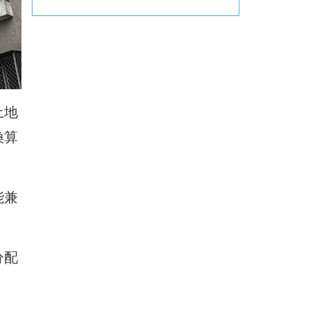
土地
換算
能兼
分配