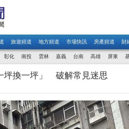
道
旅遊頻道
地方頻道
市場快訊
房產頻道
財
彰化
南投
雲林
嘉義
台南
高雄
屏東
一坪換一坪」 破解常見迷思