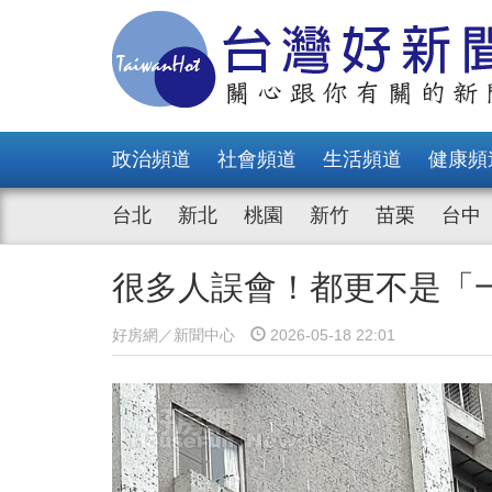
政治頻道
社會頻道
生活頻道
健康頻
台北
新北
桃園
新竹
苗栗
台中
很多人誤會！都更不是「
好房網／新聞中心
2026-05-18 22:01