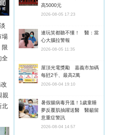
高5000元
2026-08-05 17:23
淡
連玩笑都聽不懂！ 醫：當
市場
心大腦拉警報
」限
2026-08-05 11:35
的全
屋頂光電獎勵 嘉義市加碼
每瓩2千、最高2萬
場改
2026-08-04 19:10
與親
暑假腸病毒升溫！1歲童睡
新北
夢反覆肌抽躍送醫 醫籲留
意重症警訊
2026-08-04 14:57