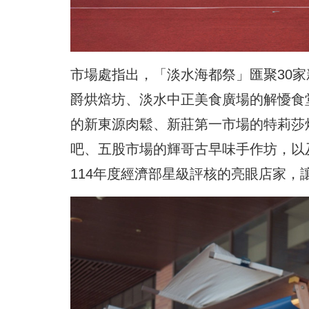
市場處指出，「淡水海都祭」匯聚30
爵烘焙坊、淡水中正美食廣場的解懮食
的新東源肉鬆、新莊第一市場的特莉莎
吧、五股市場的輝哥古早味手作坊，以
114年度經濟部星級評核的亮眼店家