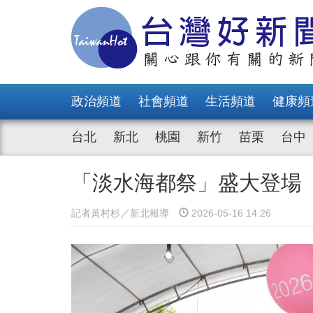
政治頻道
社會頻道
生活頻道
健康頻
台北
新北
桃園
新竹
苗栗
台中
「淡水海都祭」盛大登場
記者黃村杉／新北報導
2026-05-16 14:26