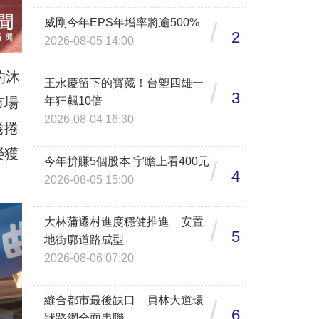
威剛今年EPS年增率將逾500%
/
2
2026-08-05 14:00
的沐
王永慶留下的寶藏！台塑四雄一
/
3
市場
年狂飆10倍
2026-08-04 16:30
捲捲
榮獲
今年拚賺5個股本 宇瞻上看400元
/
4
2026-08-05 15:00
大林蒲遷村進度穩健推進 安置
/
5
地街廓道路成型
2026-08-06 07:20
縫合都市最後缺口 員林大道環
/
6
狀路網全面串聯