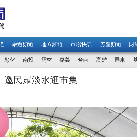
道
旅遊頻道
地方頻道
市場快訊
房產頻道
財
彰化
南投
雲林
嘉義
台南
高雄
屏東
 邀民眾淡水逛市集