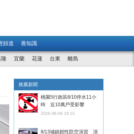
經頻道
善知識
基隆
宜蘭
花蓮
台東
離島
推薦新聞
桃園5行政區8/10停水11小
時 近10萬戶受影響
2026-08-06 18:15
8/13城鎮韌性防空演習 演