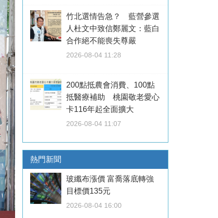
竹北選情告急？ 藍營參選
人杜文中致信鄭麗文：藍白
合作絕不能喪失尊嚴
2026-08-04 11:28
200點抵農會消費、100點
抵醫療補助 桃園敬老愛心
卡116年起全面擴大
2026-08-04 11:07
熱門新聞
玻纖布漲價 富喬落底轉強
目標價135元
2026-08-04 16:00