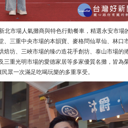
家新北市場人氣攤商與特色行動餐車，精選永安市場
堂、三重中央市場的本韻寶、麥格問仙草仙、林口
烘焙坊、三峽市場的臻の造花手創坊、泰山市場的
及三重光明市場的愛德家居等多家優質名攤，皆為
，讓民眾一次滿足吃喝玩樂的多重享受。