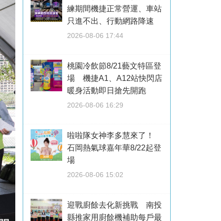
練期間機捷正常營運、車站
只進不出、行動網路降速
2026-08-06 17:44
桃園冷飲節8/21藝文特區登
場 機捷A1、A12站快閃店
暖身活動即日搶先開跑
2026-08-06 16:29
啦啦隊女神李多慧來了！
石岡熱氣球嘉年華8/22起登
場
2026-08-06 15:02
迎戰廚餘去化新挑戰 南投
縣推家用廚餘機補助每戶最