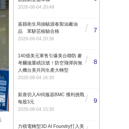
2026-08-04 20:49
嘉縣衛生局抽驗源春製油廠油
/
7
品 苯駢芘檢驗合格
2026-08-04 20:36
140億美元軍售引爆美台聯防 麥
/
8
考爾拋重磅訊號！防空飛彈與無
人機台美共同生產大轉型
2026-08-04 16:30
新唐切入AI伺服器BMC 獲利挑戰
/
9
每股3元
2026-08-04 15:30
手
力積電轉型3D AI Foundry打入美