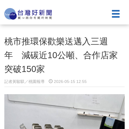
桃市推環保歡樂送邁入三週
年 減碳近10公噸、合作店家
突破150家
記者黃駿騏／桃園報導
2026-05-15 12:55