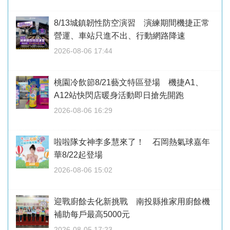
8/13城鎮韌性防空演習 演練期間機捷正常
營運、車站只進不出、行動網路降速
2026-08-06 17:44
桃園冷飲節8/21藝文特區登場 機捷A1、
A12站快閃店暖身活動即日搶先開跑
2026-08-06 16:29
啦啦隊女神李多慧來了！ 石岡熱氣球嘉年
華8/22起登場
2026-08-06 15:02
迎戰廚餘去化新挑戰 南投縣推家用廚餘機
補助每戶最高5000元
2026-08-05 17:23