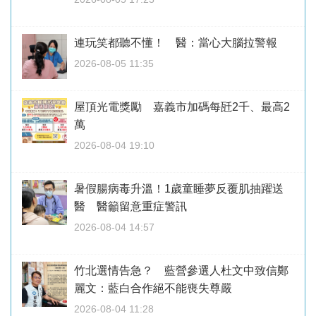
連玩笑都聽不懂！ 醫：當心大腦拉警報
2026-08-05 11:35
屋頂光電獎勵 嘉義市加碼每瓩2千、最高2
萬
2026-08-04 19:10
暑假腸病毒升溫！1歲童睡夢反覆肌抽躍送
醫 醫籲留意重症警訊
2026-08-04 14:57
竹北選情告急？ 藍營參選人杜文中致信鄭
麗文：藍白合作絕不能喪失尊嚴
2026-08-04 11:28