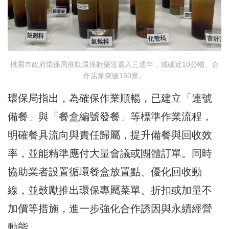
桃園市政府環保局推動環保歡樂送邁入三週年，減碳近10公噸、合
作店家突破150家。
環保局指出，為確保作業順暢，已建立「連號
備餐」與「餐盒編號發餐」等標準作業流程，
明確餐具流向與責任歸屬，提升備餐與回收效
率，並能精準應付大量會議或團體訂單。同時
協助業者設置循環餐盒放置點、優化回收動
線，並鼓勵推出環保專屬菜單、折扣或加量不
加價等措施，進一步強化合作誘因與永續經營
動能。