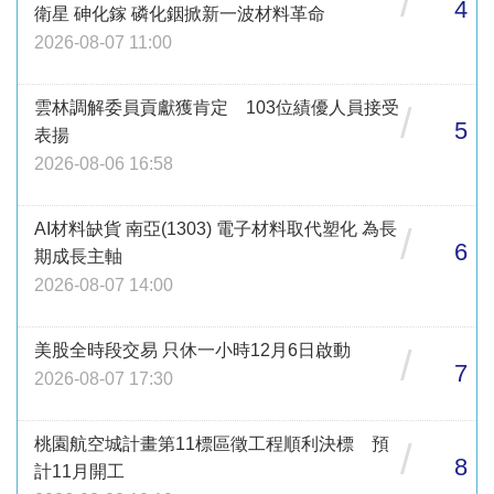
/
4
衛星 砷化鎵 磷化銦掀新一波材料革命
2026-08-07 11:00
雲林調解委員貢獻獲肯定 103位績優人員接受
/
5
表揚
2026-08-06 16:58
AI材料缺貨 南亞(1303) 電子材料取代塑化 為長
/
6
期成長主軸
2026-08-07 14:00
美股全時段交易 只休一小時12月6日啟動
/
7
2026-08-07 17:30
桃園航空城計畫第11標區徵工程順利決標 預
/
8
計11月開工