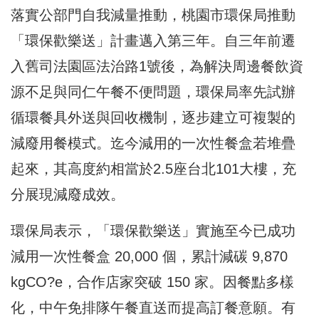
落實公部門自我減量推動，桃園市環保局推動
「環保歡樂送」計畫邁入第三年。自三年前遷
入舊司法園區法治路1號後，為解決周邊餐飲資
源不足與同仁午餐不便問題，環保局率先試辦
循環餐具外送與回收機制，逐步建立可複製的
減廢用餐模式。迄今減用的一次性餐盒若堆疊
起來，其高度約相當於2.5座台北101大樓，充
分展現減廢成效。
環保局表示，「環保歡樂送」實施至今已成功
減用一次性餐盒 20,000 個，累計減碳 9,870
kgCO?e，合作店家突破 150 家。因餐點多樣
化，中午免排隊午餐直送而提高訂餐意願。有