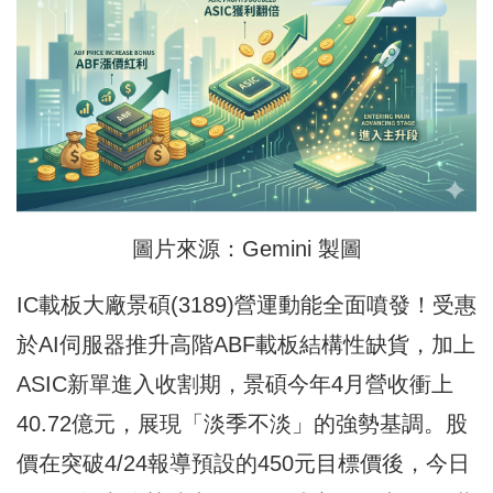
圖片來源：Gemini 製圖
IC載板大廠景碩(3189)營運動能全面噴發！受惠
於AI伺服器推升高階ABF載板結構性缺貨，加上
ASIC新單進入收割期，景碩今年4月營收衝上
40.72億元，展現「淡季不淡」的強勢基調。股
價在突破4/24報導預設的450元目標價後，今日