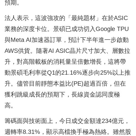
預期。
法人表示，這波強攻的「最純題材」在於ASIC
業務的深度卡位。景碩已成功切入Google TPU
與Meta AI加速器訂單，預計下半年進一步啟動
AWS供貨。隨著AI ASIC晶片尺寸加大、層數拉
升，對高階載板的消耗量呈倍數增長，這將帶
動景碩毛利率從Q1的21.16%逐步向25%以上推
升。儘管目前靜態本益比(PE)超過百倍，但在
獲利跳級成長的預期下，長線資金認同度極
高。
籌碼面與技術面上，今日成交金額達234億元，
週轉率8.31%，顯示高檔換手極為熱絡。雖然股