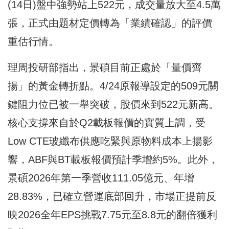
(14日)盤中強勢站上522元，成交量放大至4.5萬
張，正式由題材定價轉為「業績確認」的評價
重估行情。
理周投研部指出，景碩目前正處於「量價齊
揚」的黃金轉折點。4/24原報導設定的509元關
鍵阻力位已被一舉突破，股價來到522元新高。
核心支撐來自於Q2載板報價的實質上調，受
Low CTE玻纖布供應吃緊與原物料成本上揚影
響，ABF與BT載板報價預計季增約5%。此外，
景碩2026年第一季營收111.05億元、年增
28.83%，已確立營運底部回升，市場正提前反
映2026全年EPS挑戰7.75元至8.8元的翻倍獲利