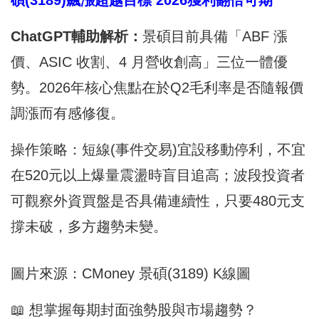
ChatGPT
輔助解析：
景碩目前具備「ABF 漲
價、ASIC 收割、4 月營收創高」三位一體優
勢。2026年核心焦點在於Q2毛利率是否隨報價
調漲而有感修復。
操作策略：短線(事件交易)宜設移動停利，不宜
在520元以上爆量震盪時盲目追高；波段投資者
可觀察外資買盤是否具備連續性，只要480元支
撐未破，多方趨勢未變。
圖片來源：CMoney 景碩(3189) K線圖
📖 想掌握每期封面強勢股與市場趨勢？