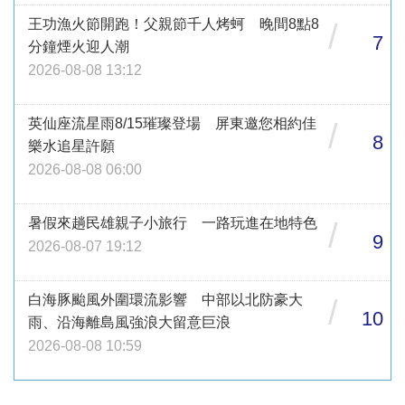
王功漁火節開跑！父親節千人烤蚵 晚間8點8
/
7
分鐘煙火迎人潮
2026-08-08 13:12
英仙座流星雨8/15璀璨登場 屏東邀您相約佳
/
8
樂水追星許願
2026-08-08 06:00
暑假來趟民雄親子小旅行 一路玩進在地特色
/
9
2026-08-07 19:12
白海豚颱風外圍環流影響 中部以北防豪大
/
10
雨、沿海離島風強浪大留意巨浪
2026-08-08 10:59