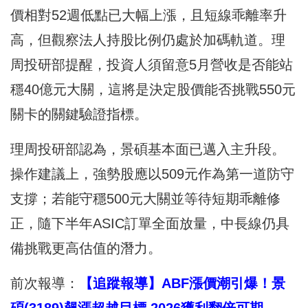
價相對52週低點已大幅上漲，且短線乖離率升
高，但觀察法人持股比例仍處於加碼軌道。理
周投研部提醒，投資人須留意5月營收是否能站
穩40億元大關，這將是決定股價能否挑戰550元
關卡的關鍵驗證指標。
理周投研部認為，景碩基本面已邁入主升段。
操作建議上，強勢股應以509元作為第一道防守
支撐；若能守穩500元大關並等待短期乖離修
正，隨下半年ASIC訂單全面放量，中長線仍具
備挑戰更高估值的潛力。
前次報導：
【追蹤報導】ABF漲價潮引爆！景
碩(3189)飆漲超越目標 2026獲利翻倍可期