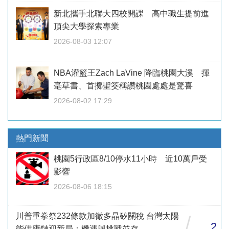
新北攜手北聯大四校開課 高中職生提前進
頂尖大學探索專業
2026-08-03 12:07
NBA灌籃王Zach LaVine 降臨桃園大溪 揮
毫草書、首擲聖筊稱讚桃園處處是驚喜
2026-08-02 17:29
熱門新聞
桃園5行政區8/10停水11小時 近10萬戶受
影響
2026-08-06 18:15
川普重拳祭232條款加徵多晶矽關稅 台灣太陽
/
2
能供應鏈迎新局：機遇與挑戰並存