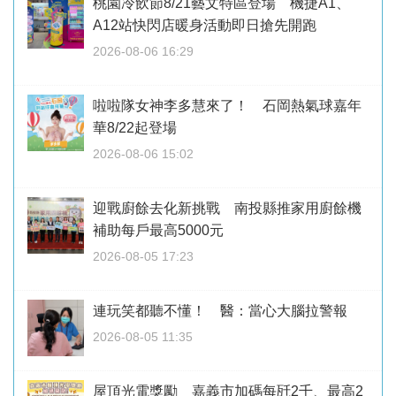
桃園冷飲節8/21藝文特區登場 機捷A1、
A12站快閃店暖身活動即日搶先開跑
2026-08-06 16:29
啦啦隊女神李多慧來了！ 石岡熱氣球嘉年
華8/22起登場
2026-08-06 15:02
迎戰廚餘去化新挑戰 南投縣推家用廚餘機
補助每戶最高5000元
2026-08-05 17:23
連玩笑都聽不懂！ 醫：當心大腦拉警報
2026-08-05 11:35
屋頂光電獎勵 嘉義市加碼每瓩2千、最高2