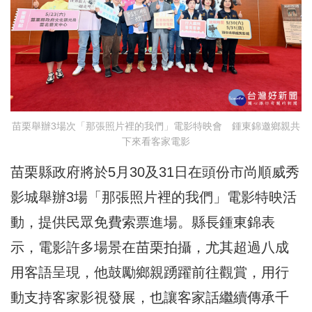
苗栗舉辦3場次「那張照片裡的我們」電影特映會 鍾東錦邀鄉親共
下來看客家電影
苗栗縣政府將於5月30及31日在頭份市尚順威秀
影城舉辦3場「那張照片裡的我們」電影特映活
動，提供民眾免費索票進場。縣長鍾東錦表
示，電影許多場景在苗栗拍攝，尤其超過八成
用客語呈現，他鼓勵鄉親踴躍前往觀賞，用行
動支持客家影視發展，
也讓客家話繼續傳承千