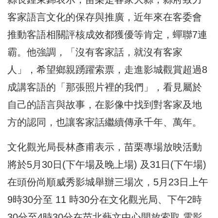
客家語言文化的保存與推廣，近年來在客委會
推動客語相關評核成效都獲優等肯定，蟬聯7連
霸。他強調，「沒有客家話，就沒有客家
人」，希望鄉親踴躍索票，走進影城觀賞超過8
成講客語的「那張照片裡的我們」，看見屬於
自己的語言與故事，在影像中找到對客家及地
方的認同，也讓客家話繼續傳承千年、萬年。
文化觀光局長林彥甫表示，苗栗專場放映活動
將於5月30日(下午場及晚上場) 及31日(下午場)
在頭份尚順威秀影城舉辦三場次，5月23日上午
9時30分至 11 時30分在文化觀光局、下午2時
30分至4時30分在苗北藝文中心開放索取 電影