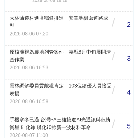
2026-08-06 18:15
大林蒲遷村進度穩健推進 安置地街廓道路成
/
2
型
2026-08-06 07:20
原核准視為農地列管案件 嘉縣8月中旬展開清
/
3
查作業
2026-08-06 16:53
雲林調解委員貢獻獲肯定 103位績優人員接受
/
4
表揚
2026-08-06 16:58
手機寒冬已過 台灣PA三雄搶進AI光通訊與低軌
/
5
衛星 砷化鎵 磷化銦掀新一波材料革命
2026-08-07 11:00