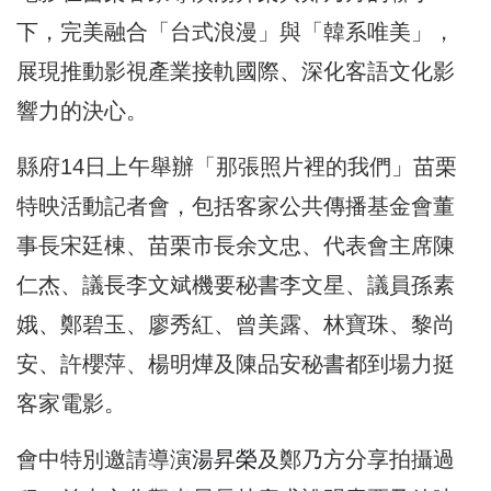
下，完美融合「台式浪漫」與「韓系唯美」，
展現推動影視產業接軌國際、深化客語文化影
響力的決心。
縣府14日上午舉辦「那張照片裡的我們」苗栗
特映活動記者會，包括客家公共傳播基金會董
事長宋廷棟、苗栗市長余文忠、代表會主席陳
仁杰、議長李文斌機要秘書李文星、議員孫素
娥、鄭碧玉、廖秀紅、曾美露、林寶珠、黎尚
安、許櫻萍、楊明燁及陳品安秘書都到場力挺
客家電影。
會中特別邀請導演
湯昇榮
及鄭乃方分享拍攝過