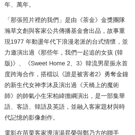
年、萬年。
「那張照片裡的我們」是由《茶金》金獎團隊
瀚草文創與客家公共傳播基金會出品，故事重
現1977 年動盪年代下浪漫老派的台式情懷，並
力邀演出過《那些年，我們一起追的女孩 (韓
版)》、《Sweet Home 2、3》韓流男星振永首
度跨海合作，搭檔以《誰是被害者2》勇奪金鐘
的新生代女神李沐及演出過《天橋上的魔術
師》的帥氣小生宋柏緯擔綱演出，是一部集華
語、客語、韓語及英語，並融入客家題材與時
代記憶的影像創作。
電影在苗栗客家導演湯昇榮與鄭乃方的聯手