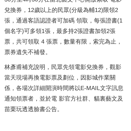
兌換券，12歲以上的民眾(分級為輔12)限領2
張，通過客語認證者可加碼 領取，每張證書(1
個名字)可多領1張，最多持2張證書加領2張
票，共可領取 4 張票，數量有限，索完為止，
票券遺失不補發。
林彥甫補充說明，民眾先領電影兌換券，觀影
當天現場再換電影票及劃位，因影城作業關
係，各場次詳細開演時間將以E-MAIL文字訊息
通知領票者，並於電 影官方社群、貓裏藝文及
苗栗玩透透臉書公告。