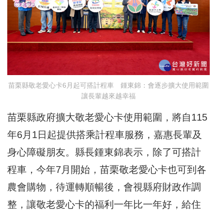
苗栗縣敬老愛心卡6月起可搭計程車 鍾東錦：會逐步擴大使用範圍
讓長輩越來越幸福
苗栗縣政府擴大敬老愛心卡使用範圍，將自115
年6月1日起提供搭乘計程車服務，嘉惠長輩及
身心障礙朋友。縣長鍾東錦表示，
除了可搭計
程車，
今年
7月開始，苗栗
敬老愛心卡
也可到各
農會購物，待運轉順暢後，會視縣府財政作調
整，讓敬老愛心卡的福利一年比一年好，給住