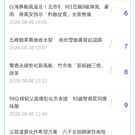
白海豚颱風逼近！北市8、9日恐飆9級陣風、豪
/
6
雨 蔣萬安指示「料敵從寬」全面整備
2026-08-06 16:00
五峰鄉果農搶收水梨 徐欣瑩臉書發起認購
/
7
2026-08-08 10:07
響應永續祭祀新風氣 竹市推「新紙錢三燒」
/
8
政策
2026-08-06 15:12
56位模範父親獲彰化市表揚 93歲雙壽星同獲
/
9
殊榮
2026-08-08 12:40
父親遺愛化作希望力量 六子女捐贈家扶南投