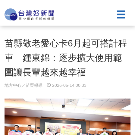
苗縣敬老愛心卡6月起可搭計程
車 鍾東錦：逐步擴大使用範
圍讓長輩越來越幸福
地方中心／苗栗報導
2026-05-14 00:33