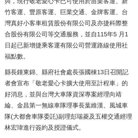
與，現行敬老愛心卡已可使用於苗栗客運、新
竹客運、豐原客運、巨業交通、金牌客運、台
灣真好小客車租賃股份有限公司及亦捷科際整
合股份有限公司等交通服務，並自115年5 月1
日起已新增捷乘客運有限公司營運路線使用社
福點數。
縣長鍾東錦、縣府社會處長張國棟13日召開記
者會宣布「敬老愛心卡擴大使用至計程車」的
好消息，並與台灣大車隊資深專案經理向靖
綸、金昌第一無線車隊理事長葉維漢、風城車
隊(大都會車隊委託)副理彭瑞菱及五權交通經理
林宏瑋進行簽約及授證儀式。