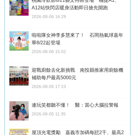
桃園冷飲節8/21藝文特區登場 機捷A1、
A12站快閃店暖身活動即日搶先開跑
2026-08-06 16:29
啦啦隊女神李多慧來了！ 石岡熱氣球嘉年
華8/22起登場
2026-08-06 15:02
迎戰廚餘去化新挑戰 南投縣推家用廚餘機
補助每戶最高5000元
2026-08-05 17:23
連玩笑都聽不懂！ 醫：當心大腦拉警報
2026-08-05 11:35
屋頂光電獎勵 嘉義市加碼每瓩2千、最高2