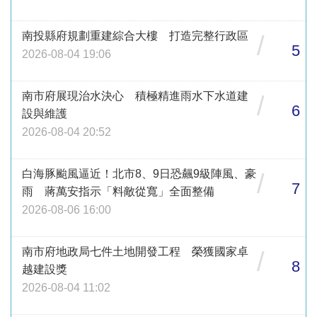
南投縣府規劃重建綜合大樓 打造完整行政區
/
5
2026-08-04 19:06
南市府展現治水決心 積極精進雨水下水道建
/
6
設與維護
2026-08-04 20:52
白海豚颱風逼近！北市8、9日恐飆9級陣風、豪
/
7
雨 蔣萬安指示「料敵從寬」全面整備
2026-08-06 16:00
南市府地政局七件土地開發工程 榮獲國家卓
/
8
越建設獎
2026-08-04 11:02