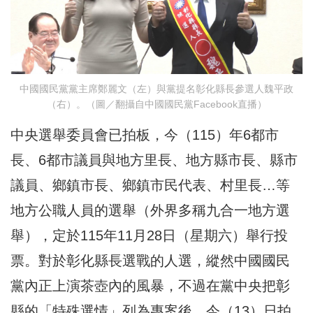
中國國民黨黨主席鄭麗文（左）與黨提名彰化縣長參選人魏平政
（右）。（圖／翻攝自中國國民黨Facebook直播）
中央選舉委員會已拍板，今（115）年6都市
長、6都市議員與地方里長、地方縣市長、縣市
議員、鄉鎮市長、鄉鎮市民代表、村里長…等
地方公職人員的選舉（外界多稱九合一地方選
舉），定於115年11月28日（星期六）舉行投
票。對於彰化縣長選戰的人選，縱然中國國民
黨內正上演茶壺內的風暴，不過在黨中央把彰
縣的「特殊選情」列為專案後，今（13）日拍