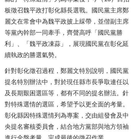
板徵召魏平政打彰化縣長選戰。國民黨主席鄭
麗文在常會中為魏平政披上綵帶，並偕副主席
等黨內幹部一同牽手，齊聲高呼「國民黨勝
利」、「魏平政凍蒜」，展現國民黨在彰化延
續執政的勝選氣勢。
針對彰化徵召過程，鄭麗文特別說明，國民黨
提名特別辦法中，對於現任縣市長爭取連任以
及長期艱困選區等，都有不同的提名辦法。針
對特殊選情的選區，希望予以更全面的考量。
彰化縣因特殊選情列為專案，交由組發會及中
央提名審核委員會，結合地方黨部與地方領袖
進行全盤考量，完成最後的徵召作業。