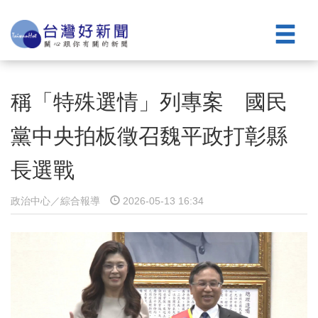
稱「特殊選情」列專案 國民
黨中央拍板徵召魏平政打彰縣
長選戰
政治中心／綜合報導
2026-05-13 16:34