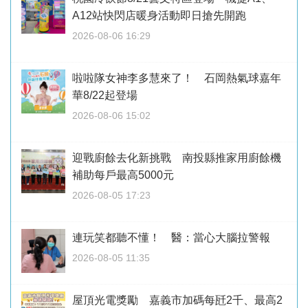
A12站快閃店暖身活動即日搶先開跑
2026-08-06 16:29
啦啦隊女神李多慧來了！ 石岡熱氣球嘉年
華8/22起登場
2026-08-06 15:02
迎戰廚餘去化新挑戰 南投縣推家用廚餘機
補助每戶最高5000元
2026-08-05 17:23
連玩笑都聽不懂！ 醫：當心大腦拉警報
2026-08-05 11:35
屋頂光電獎勵 嘉義市加碼每瓩2千、最高2