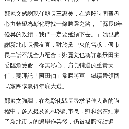
鄭麗文感謝現任縣長王惠美，在這段時間費盡
心力希望為彰化尋找一條勝選之路，「縣長8年
優異的政績，我們一定要延續下去。」她也感
謝新北市長侯友宜，對於黨中央的需求，侯市
長二話不說全力配合；鄭麗文也稱許蕭景田主
委臨危受命，從無私心，肩負輔選的重責大
任，要拜託「阿田伯」常勝將軍，繼續帶領國
民黨團隊贏得年底大選。
鄭麗文強調，在為彰化縣長尋求最佳人選的過
程中，多人提及劉和然副市長，劉和然在結束
了新北市長的選舉作業後，仍被媒體持續追