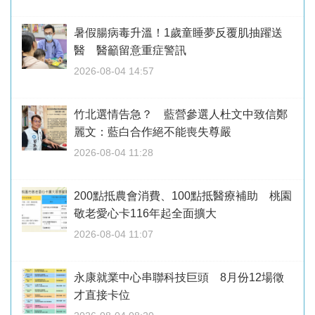
暑假腸病毒升溫！1歲童睡夢反覆肌抽躍送
醫 醫籲留意重症警訊
2026-08-04 14:57
竹北選情告急？ 藍營參選人杜文中致信鄭
麗文：藍白合作絕不能喪失尊嚴
2026-08-04 11:28
200點抵農會消費、100點抵醫療補助 桃園
敬老愛心卡116年起全面擴大
2026-08-04 11:07
永康就業中心串聯科技巨頭 8月份12場徵
才直接卡位