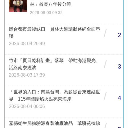
林」校長八年後分曉
2026-08-03 09:32
縫合都市最後缺口 員林大道環狀路網全面串
/
2
聯
2026-08-04 20:49
竹市「夏日乾杯計畫」落幕 帶動海港觀光、
/
3
活絡南寮經濟
2026-08-03 17:39
「世界的入口：南島台灣」為題從台東連結世
/
4
界 115年國慶焰火點亮東海岸
2026-08-04 00:06
嘉縣衛生局抽驗源春製油廠油品 苯駢芘檢驗
/