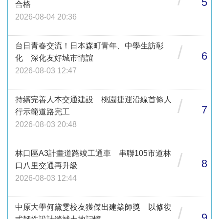
5
合格
2026-08-04 20:36
台日青春交流！日本森町青年、中學生訪彰
/
6
化 深化友好城市情誼
2026-08-03 12:47
持續完善人本交通建設 桃園捷運沿線首條人
/
7
行示範道路完工
2026-08-03 20:48
林口區A3計畫道路竣工通車 串聯105市道林
/
8
口八里交通再升級
2026-08-03 12:44
中原大學何黛雯校友獲傑出建築師獎 以修復
/
9