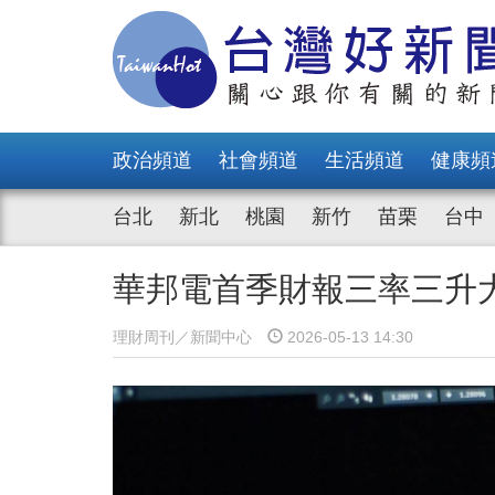
政治頻道
社會頻道
生活頻道
健康頻
台北
新北
桃園
新竹
苗栗
台中
華邦電首季財報三率三升
理財周刊／新聞中心
2026-05-13 14:30