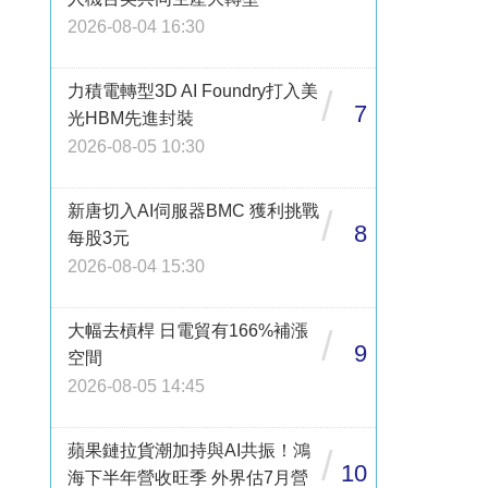
2026-08-04 16:30
力積電轉型3D AI Foundry打入美
/
7
光HBM先進封裝
2026-08-05 10:30
新唐切入AI伺服器BMC 獲利挑戰
/
8
每股3元
2026-08-04 15:30
大幅去槓桿 日電貿有166%補漲
/
9
空間
2026-08-05 14:45
蘋果鏈拉貨潮加持與AI共振！鴻
/
10
海下半年營收旺季 外界估7月營