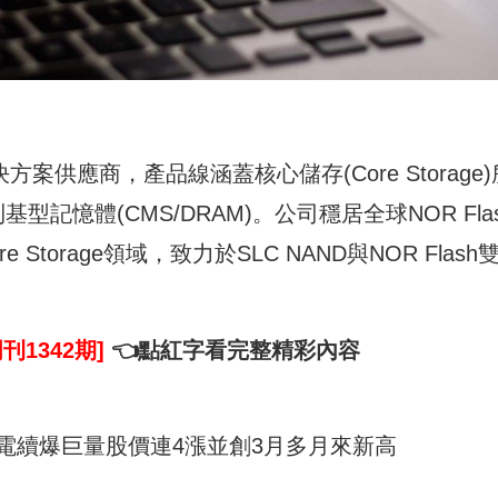
方案供應商，產品線涵蓋核心儲存(Core Storage)
h、利基型記憶體(CMS/DRAM)。公司穩居全球NOR Fla
torage領域，致力於SLC NAND與NOR Flash
刊1342期]
👈點
紅字
看完整精彩內容
邦電續爆巨量股價連4漲並創3月多月來新高