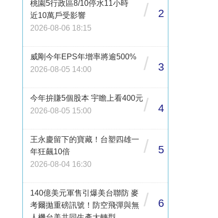
桃園5行政區8/10停水11小時
/
2
近10萬戶受影響
2026-08-06 18:15
威剛今年EPS年增率將逾500%
/
3
2026-08-05 14:00
今年拚賺5個股本 宇瞻上看400元
/
4
2026-08-05 15:00
王永慶留下的寶藏！台塑四雄一
/
5
年狂飆10倍
2026-08-04 16:30
140億美元軍售引爆美台聯防 麥
/
6
考爾拋重磅訊號！防空飛彈與無
人機台美共同生產大轉型