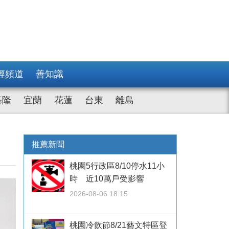
經頻道
善知識
基隆
宜蘭
花蓮
台東
離島
推薦新聞
桃園5行政區8/10停水11小
時 近10萬戶受影響
2026-08-06 18:15
桃園冷飲節8/21藝文特區登