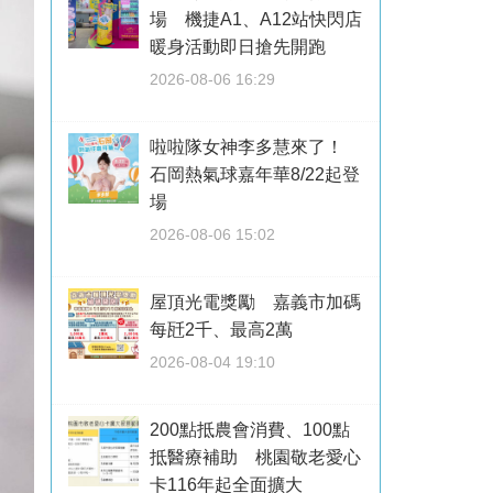
場 機捷A1、A12站快閃店
暖身活動即日搶先開跑
2026-08-06 16:29
啦啦隊女神李多慧來了！
石岡熱氣球嘉年華8/22起登
場
2026-08-06 15:02
屋頂光電獎勵 嘉義市加碼
每瓩2千、最高2萬
2026-08-04 19:10
200點抵農會消費、100點
抵醫療補助 桃園敬老愛心
卡116年起全面擴大