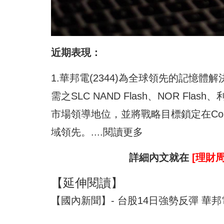
近期表現：
1.華邦電(2344)為全球領先的記憶體解決
需之SLC NAND Flash、NOR Flas
市場領導地位，並將戰略目標鎖定在Core S
域領先。....閱讀更多
詳細內文就在
[理財周
【延伸閱讀】
【國內新聞】- 台股14日強勢反彈 華