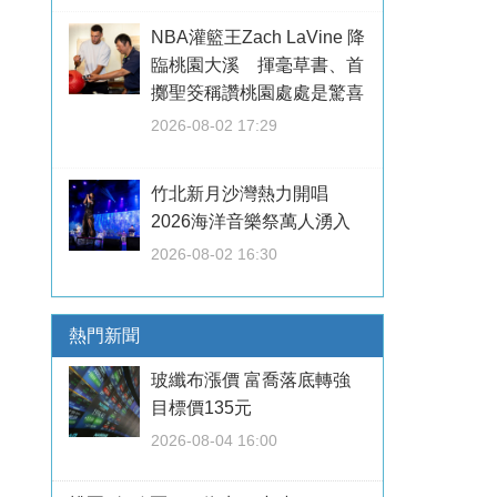
NBA灌籃王Zach LaVine 降
臨桃園大溪 揮毫草書、首
擲聖筊稱讚桃園處處是驚喜
2026-08-02 17:29
竹北新月沙灣熱力開唱
2026海洋音樂祭萬人湧入
2026-08-02 16:30
熱門新聞
玻纖布漲價 富喬落底轉強
目標價135元
2026-08-04 16:00