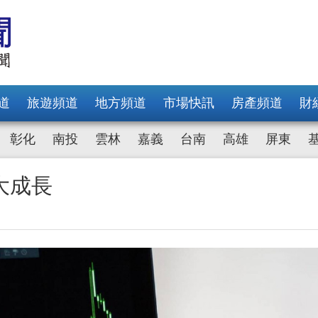
道
旅遊頻道
地方頻道
市場快訊
房產頻道
財
彰化
南投
雲林
嘉義
台南
高雄
屏東
大成長