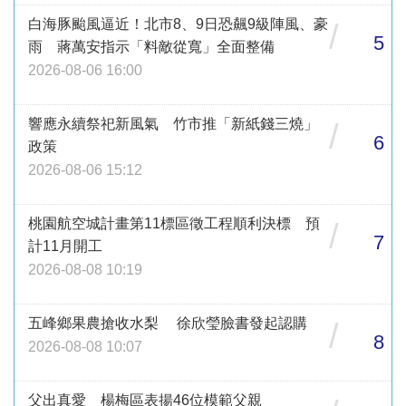
白海豚颱風逼近！北市8、9日恐飆9級陣風、豪
/
5
雨 蔣萬安指示「料敵從寬」全面整備
2026-08-06 16:00
響應永續祭祀新風氣 竹市推「新紙錢三燒」
/
6
政策
2026-08-06 15:12
桃園航空城計畫第11標區徵工程順利決標 預
/
7
計11月開工
2026-08-08 10:19
五峰鄉果農搶收水梨 徐欣瑩臉書發起認購
/
8
2026-08-08 10:07
父出真愛 楊梅區表揚46位模範父親