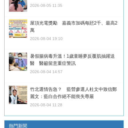
2026-08-05 11:35
屋頂光電獎勵 嘉義市加碼每瓩2千、最高2
萬
2026-08-04 19:10
暑假腸病毒升溫！1歲童睡夢反覆肌抽躍送
醫 醫籲留意重症警訊
2026-08-04 14:57
竹北選情告急？ 藍營參選人杜文中致信鄭
麗文：藍白合作絕不能喪失尊嚴
2026-08-04 11:28
熱門新聞