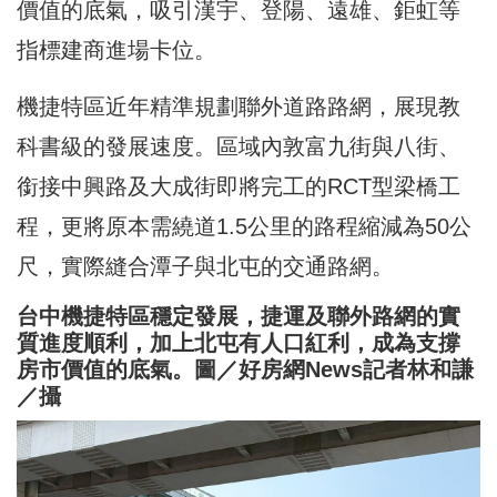
價值的底氣，吸引漢宇、登陽、遠雄、鉅虹等
指標建商進場卡位。
機捷特區近年精準規劃聯外道路路網，展現教
科書級的發展速度。區域內敦富九街與八街、
銜接中興路及大成街即將完工的RCT型梁橋工
程，更將原本需繞道1.5公里的路程縮減為50公
尺，實際縫合潭子與北屯的交通路網。
台中機捷特區穩定發展，捷運及聯外路網的實
質進度順利，加上北屯有人口紅利，成為支撐
房市價值的底氣。圖／好房網News記者林和謙
／攝