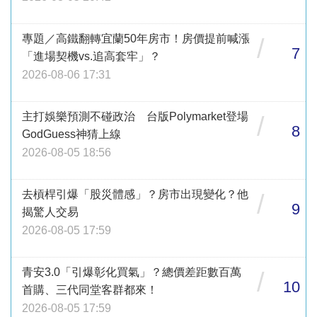
專題／高鐵翻轉宜蘭50年房市！房價提前喊漲
/
7
「進場契機vs.追高套牢」？
2026-08-06 17:31
主打娛樂預測不碰政治 台版Polymarket登場
/
8
GodGuess神猜上線
2026-08-05 18:56
去槓桿引爆「股災體感」？房市出現變化？他
/
9
揭驚人交易
2026-08-05 17:59
青安3.0「引爆彰化買氣」？總價差距數百萬
/
10
首購、三代同堂客群都來！
2026-08-05 17:59