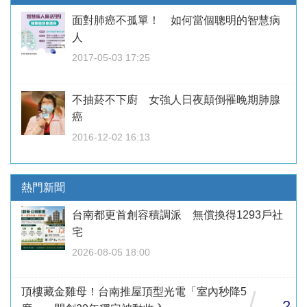
面對肺癌不孤單！ 如何當個聰明的智慧病
人
2017-05-03 17:25
不抽菸不下廚 女強人日夜顛倒罹晚期肺腺
癌
2016-12-02 16:13
熱門新聞
台南都更首創容積調派 無償換得1293戶社
宅
2026-08-05 18:00
頂樓藏金雞母！台南推屋頂型光電「室內秒降5
/
2