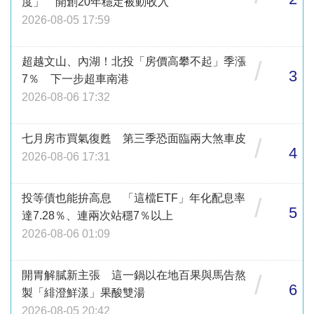
度」 開創20年穩定被動收入
2026-08-05 17:59
超越文山、內湖！北投「房價高攀不起」季漲
/
3
7％ 下一步超車南港
2026-08-06 17:32
七月房市買氣復甦 第三季恐面臨兩大煞車皮
/
4
2026-08-06 17:31
投等債也能拚高息 「這檔ETF」年化配息率
/
5
達7.28％、連兩次站穩7％以上
2026-08-06 01:09
開胃解膩新主張 這一鍋以在地百果與馬告熬
/
6
製「緋澄鮮漾」果酸雙湯
2026-08-05 20:42