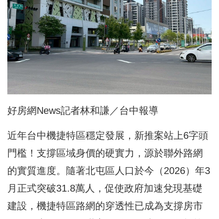
好房網News記者林和謙／台中報導
近年台中機捷特區穩定發展，新推案站上6字頭
門檻！支撐區域身價的硬實力，源於聯外路網
的實質進度。隨著北屯區人口於今（2026）年3
月正式突破31.8萬人，促使政府加速兌現基礎
建設，機捷特區路網的穿透性已成為支撐房市