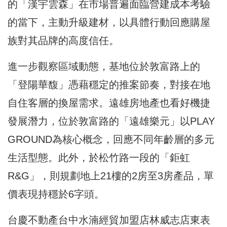
的「漢宇雲森」在市場普遍面臨營建成本考驗
的當下，主動升級建材，以具體行動回應購屋
族對其品牌的高度信任。
進一步觀察區域動態，基地位於敦富路上的
「登陽華馥」憑藉穩定的推案節奏，對接在地
自住客層的換屋需求。遠雄房地產也看好機捷
發展潛力，位於敦富路的「遠雄樂元」以PLAY
GROUND為核心概念，回應不同年齡層的多元
生活型態。此外，於松竹路一段的「鉅虹
R&G」，則規劃地上21樓的2房至3房產品，單
價表現持穩於6字頭。
台慶不動產台中水湳經貿加盟店林威志店東表