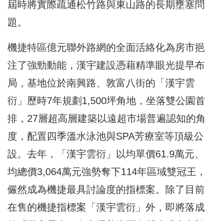
屆時將實際疏通松竹路與東山路的長期壅塞問
題。
機捷特區億元聯外路網的全面活絡化為房市挹
注了強勁動能，漢宇建設憑藉精準眼光提早布
局，基地位於南興路、敦富八街的「漢宇雲
衍」歷時7年規劃1,500坪角地，坐落雙公園首
排，27層超高層建築以遠超市場普遍認知的角
度，配置四季溫水泳池與SPA芳療室等頂級公
設。去年，「漢宇雲衍」以均單價61.9萬元、
均總價3,064萬元強勢奪下114年區域雙冠王，
儼然成為機捷最具討論度的指標案。除了目前
在售的機捷指標案「漢宇雲衍」外，即將落成