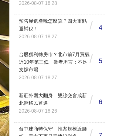
2026-08-07 18:28
預售屋遺產稅怎麼算？四大重點
/
4
避補稅！
2026-08-07 18:27
台股獲利轉房市？北市前7月買氣
/
5
近10年第三低 業者坦言：不足
支撐市場
2026-08-07 18:27
新莊外圍大翻身 雙線交會成新
/
6
北輕移民首選
2026-08-07 18:26
台中建商轉保守 推案規模近腰
/
7