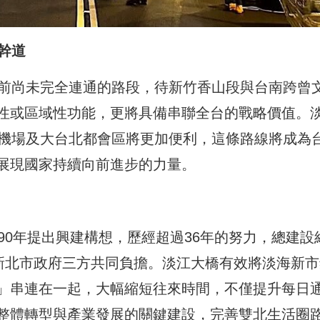
幹道
目前尚未完全連通的路段，待新竹香山段與台南跨曾
性或區域性功能，更將具備串聯全台的戰略價值。
園機場及大台北都會區將更加便利，這條路線將成為
展現國家持續向前進步的力量。
90年提出興建構想，歷經超過36年的努力，總建設
及新北市政府三方共同負擔。淡江大橋有效將淡海新市
」串連在一起，大幅縮短往來時間，不僅提升每日
整體轉型與產業發展的關鍵建設，完善雙北生活圈