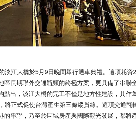
的淡江大橋於5月9日晚間舉行通車典禮。這項耗資2
地區長期聯外交通瓶頸的終極方案，更具備了串聯
均點出，淡江大橋的完工不僅是地方性建設，其作
色，將正式促使台灣產生第三條縱貫線。這項交通翻
港的串聯，乃至於區域房產與國際觀光發展，都將