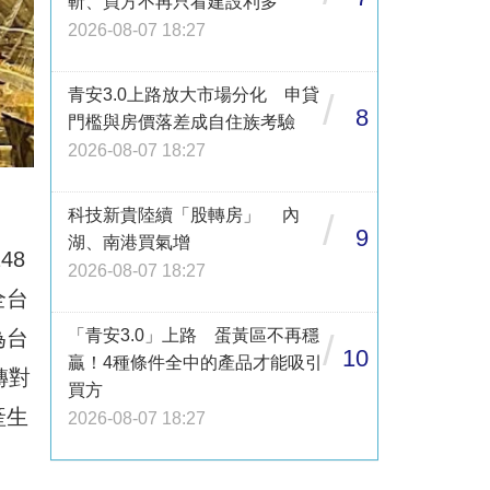
斬、買方不再只看建設利多
2026-08-07 18:27
青安3.0上路放大市場分化 申貸
/
8
門檻與房價落差成自住族考驗
2026-08-07 18:27
科技新貴陸續「股轉房」 內
/
9
湖、南港買氣增
48
2026-08-07 18:27
全台
為台
「青安3.0」上路 蛋黃區不再穩
/
10
贏！4種條件全中的產品才能吸引
轉對
買方
產生
2026-08-07 18:27