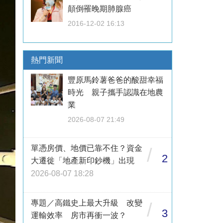
顛倒罹晚期肺腺癌
2016-12-02 16:13
熱門新聞
豐原馬鈴薯爸爸的酸甜幸福
時光 親子攜手認識在地農
業
2026-08-07 21:49
單憑房價、地價已靠不住？資金
/
2
大遷徙「地產新印鈔機」出現
2026-08-07 18:28
專題／高鐵史上最大升級 改變
/
3
運輸效率 房市再衝一波？