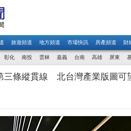
道
旅遊頻道
地方頻道
市場快訊
房產頻道
財
彰化
南投
雲林
嘉義
台南
高雄
屏東
第三條縱貫線 北台灣產業版圖可