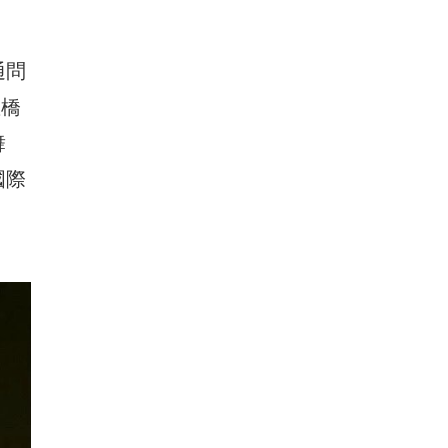
通問
座橋
舞
國際