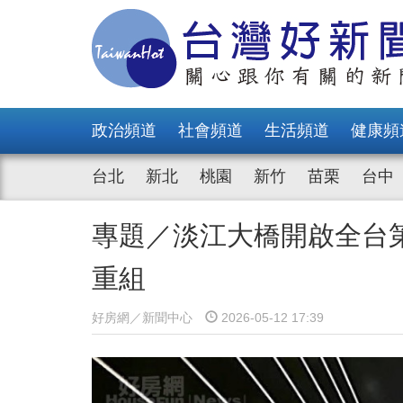
政治頻道
社會頻道
生活頻道
健康頻
台北
新北
桃園
新竹
苗栗
台中
專題／淡江大橋開啟全台
重組
好房網／新聞中心
2026-05-12 17:39