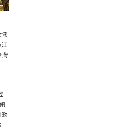
文溪
淡江
台灣
經
鎮
通勤
路