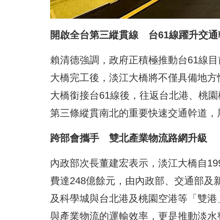
開啟全台第三縱貫線 台61線躍升交通
賴清德強調，政府正積極推動台61線
大橋完工後，淡江大橋將不僅具備地方
大橋銜接台61線後，往返台北港、桃
第三條縱貫南北的重要快速交通幹道，
跨部會攜手 雙北產業物流路網升級
內政部次長董建宏表示，淡江大橋自19
費達248億餘元，由內政部、交通部
及科學城與台北港及桃園空港等「雙港
與產業物流的運輸效率，更是推動淡水