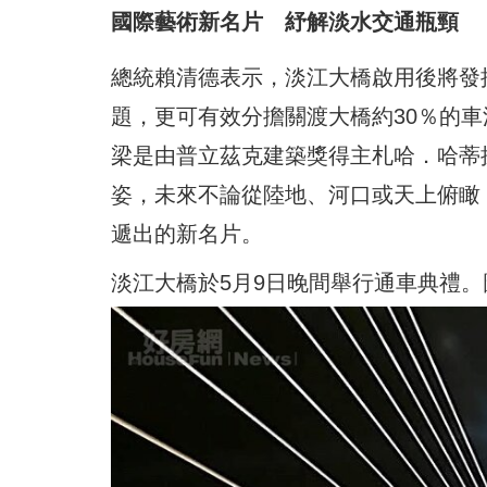
國際藝術新名片 紓解淡水交通瓶頸
總統賴清德表示，淡江大橋啟用後將發
題，更可有效分擔關渡大橋約30％的車
梁是由普立茲克建築獎得主札哈．哈蒂
姿，未來不論從陸地、河口或天上俯瞰
遞出的新名片。
淡江大橋於5月9日晚間舉行通車典禮