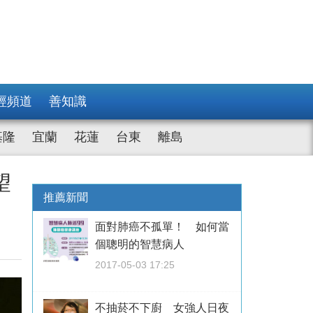
經頻道
善知識
基隆
宜蘭
花蓮
台東
離島
望
推薦新聞
面對肺癌不孤單！ 如何當
個聰明的智慧病人
2017-05-03 17:25
不抽菸不下廚 女強人日夜