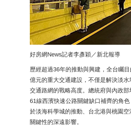
好房網News記者李彥穎／新北報導
歷經超過36年的推動與興建，全台矚目
億元的重大交通建設，不僅是解決淡水
交通路網的戰略高度。總統府與內政部
61線西濱快速公路關鍵缺口補齊的角
於淡海科學城的推動、台北港與桃園空
關鍵性的深遠影響。