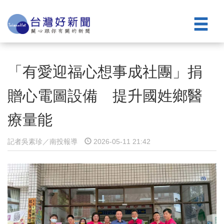
「有愛迎福心想事成社團」捐
贈心電圖設備 提升國姓鄉醫
療量能
記者吳素珍／南投報導
2026-05-11 21:42