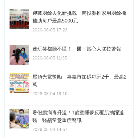
迎戰廚餘去化新挑戰 南投縣推家用廚餘機
補助每戶最高5000元
2026-08-05 17:23
連玩笑都聽不懂！ 醫：當心大腦拉警報
2026-08-05 11:35
屋頂光電獎勵 嘉義市加碼每瓩2千、最高2
萬
2026-08-04 19:10
暑假腸病毒升溫！1歲童睡夢反覆肌抽躍送
醫 醫籲留意重症警訊
2026-08-04 14:57