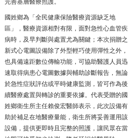
完善基層醫療照護。
國姓鄉為「全民健康保險醫療資源缺乏地
區」，醫療資源相對有限，面對急性心血管疾
病時，及早判斷與處置尤為關鍵；本次捐贈之
新式心電圖設備除了外型輕巧使用彈性之外，
也具備遠距數位傳輸功能，可協助醫護人員迅
速取得病患心電圖數據與輔助診斷報告，無論
於急性症狀評估或平時健康監測，皆可作為後
續醫療處置與轉診的重要依據。代表受贈的國
姓鄉衛生所主任賴俊宏醫師表示，此次設備有
助於補足在地醫療量能，衛生所將妥善運用該
設備，提供更即時且完整的照護，讓民眾在當