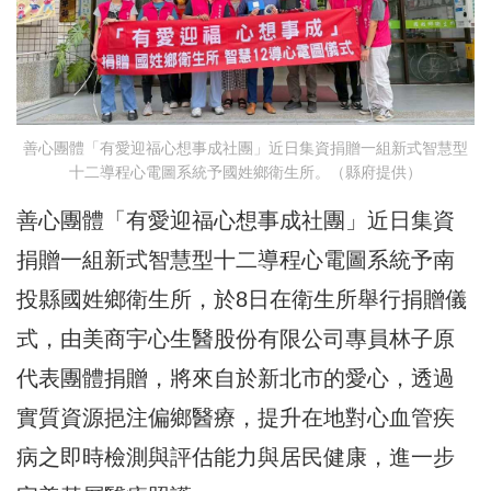
善心團體「有愛迎福心想事成社團」近日集資捐贈一組新式智慧型
十二導程心電圖系統予國姓鄉衛生所。（縣府提供）
善心團體「有愛迎福心想事成社團」近日集資
捐贈一組新式智慧型十二導程心電圖系統予南
投縣國姓鄉衛生所，於8日在衛生所舉行捐贈儀
式，由美商宇心生醫股份有限公司專員林子原
代表團體捐贈，將來自於新北市的愛心，透過
實質資源挹注偏鄉醫療，提升在地對心血管疾
病之即時檢測與評估能力與居民健康，進一步