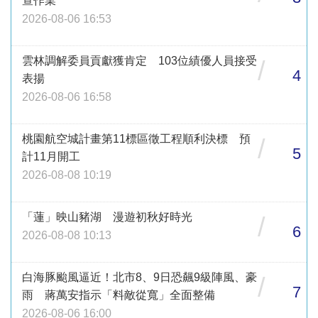
查作業
2026-08-06 16:53
雲林調解委員貢獻獲肯定 103位績優人員接受
/
4
表揚
2026-08-06 16:58
桃園航空城計畫第11標區徵工程順利決標 預
/
5
計11月開工
2026-08-08 10:19
「蓮」映山豬湖 漫遊初秋好時光
/
6
2026-08-08 10:13
白海豚颱風逼近！北市8、9日恐飆9級陣風、豪
/
7
雨 蔣萬安指示「料敵從寬」全面整備
2026-08-06 16:00