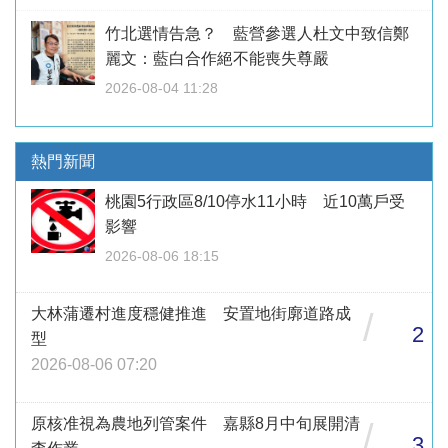
竹北選情告急？ 藍營參選人杜文中致信鄭
麗文：藍白合作絕不能喪失尊嚴
2026-08-04 11:28
熱門新聞
桃園5行政區8/10停水11小時 近10萬戶受
影響
2026-08-06 18:15
大林蒲遷村進度穩健推進 安置地街廓道路成
/
2
型
2026-08-06 07:20
原核准視為農地列管案件 嘉縣8月中旬展開清
/
3