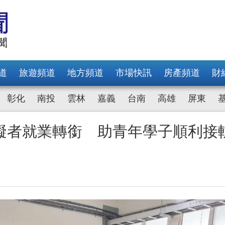
道
旅遊頻道
地方頻道
市場快訊
房產頻道
財
彰化
南投
雲林
嘉義
台南
高雄
屏東
礙者就業轉銜 助青年學子順利接