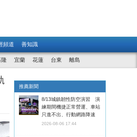
經頻道
善知識
基隆
宜蘭
花蓮
台東
離島
軌
推薦新聞
8/13城鎮韌性防空演習 演
練期間機捷正常營運、車站
只進不出、行動網路降速
2026-08-06 17:44