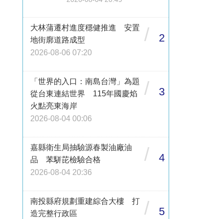
大林蒲遷村進度穩健推進 安置
/
2
地街廓道路成型
2026-08-06 07:20
「世界的入口：南島台灣」為題
/
3
從台東連結世界 115年國慶焰
火點亮東海岸
2026-08-04 00:06
嘉縣衛生局抽驗源春製油廠油
/
4
品 苯駢芘檢驗合格
2026-08-04 20:36
南投縣府規劃重建綜合大樓 打
/
5
造完整行政區