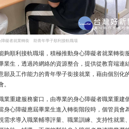
心障礙者就業轉銜 助青年學子順利接軌職場
能夠順利接軌職場，積極推動身心障礙者就業轉銜
畢業生，透過跨網絡的資源整合，提供從教育端連
意願及工作能力的青年學子銜接就業，藉由個別化
會。
職業重建服務窗口，由專業的身心障礙者職業重建
當身心障礙應屆畢業生進入轉銜階段時，個管員會
視需求導入職業輔導評量、職業訓練、支持性就業