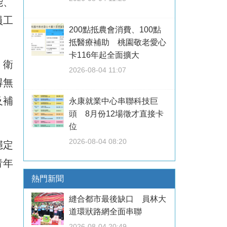
能、
員工
200點抵農會消費、100點
抵醫療補助 桃園敬老愛心
卡116年起全面擴大
、衛
2026-08-04 11:07
得無
及補
永康就業中心串聯科技巨
頭 8月份12場徵才直接卡
位
2026-08-04 08:20
穩定
青年
熱門新聞
縫合都市最後缺口 員林大
道環狀路網全面串聯
2026-08-04 20:49