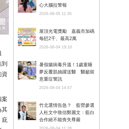
心大腦拉警報
2026-08-05 11:35
屋頂光電獎勵 嘉義市加碼
每瓩2千、最高2萬
2026-08-04 19:10
服
結到
暑假腸病毒升溫！1歲童睡
夢反覆肌抽躍送醫 醫籲留
的資
意重症警訊
2026-08-04 14:57
個案
竹北選情告急？ 藍營參選
為其
人杜文中致信鄭麗文：藍白
、庇
合作絕不能喪失尊嚴
2026-08-04 11:28