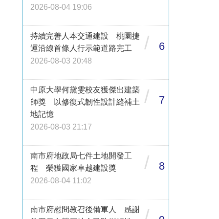
2026-08-04 19:06
持續完善人本交通建設 桃園捷
/
6
運沿線首條人行示範道路完工
2026-08-03 20:48
中原大學何黛雯校友獲傑出建築
/
7
師獎 以修復式韌性設計縫補土
地記憶
2026-08-03 21:17
南市府地政局七件土地開發工
/
8
程 榮獲國家卓越建設獎
2026-08-04 11:02
南市府慰問教召後備軍人 感謝
/