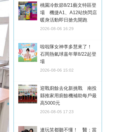
桃園冷飲節8/21藝文特區登
場 機捷A1、A12站快閃店
暖身活動即日搶先開跑
2026-08-06 16:29
啦啦隊女神李多慧來了！
石岡熱氣球嘉年華8/22起登
場
2026-08-06 15:02
迎戰廚餘去化新挑戰 南投
縣推家用廚餘機補助每戶最
高5000元
2026-08-05 17:23
連玩笑都聽不懂！ 醫：當