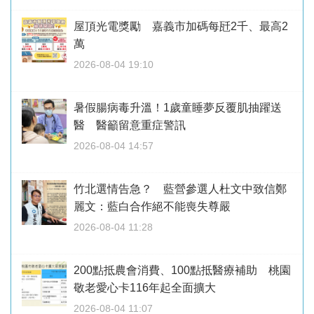
屋頂光電獎勵 嘉義市加碼每瓩2千、最高2
萬
2026-08-04 19:10
暑假腸病毒升溫！1歲童睡夢反覆肌抽躍送
醫 醫籲留意重症警訊
2026-08-04 14:57
竹北選情告急？ 藍營參選人杜文中致信鄭
麗文：藍白合作絕不能喪失尊嚴
2026-08-04 11:28
200點抵農會消費、100點抵醫療補助 桃園
敬老愛心卡116年起全面擴大
2026-08-04 11:07