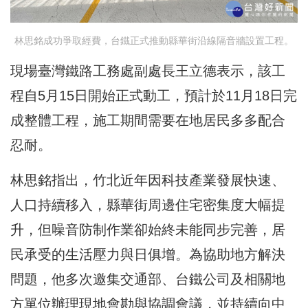
林思銘成功爭取經費，台鐵正式推動縣華街沿線隔音牆設置工程。
現場臺灣鐵路工務處副處長王立德表示，該工
程自5月15日開始正式動工，預計於11月18日完
成整體工程，施工期間需要在地居民多多配合
忍耐。
林思銘指出，竹北近年因科技產業發展快速、
人口持續移入，縣華街周邊住宅密集度大幅提
升，但噪音防制作業卻始終未能同步完善，居
民承受的生活壓力與日俱增。為協助地方解決
問題，他多次邀集交通部、台鐵公司及相關地
方單位辦理現地會勘與協調會議，並持續向中