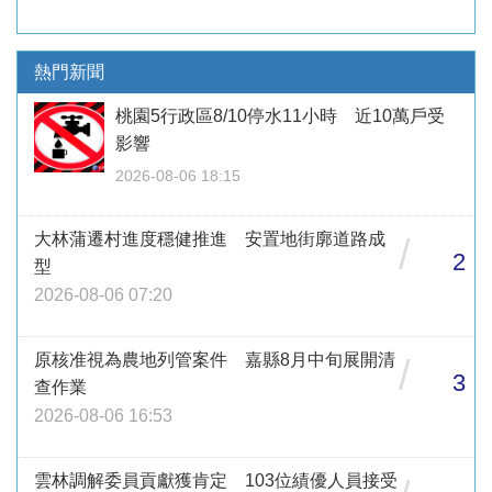
熱門新聞
桃園5行政區8/10停水11小時 近10萬戶受
影響
2026-08-06 18:15
大林蒲遷村進度穩健推進 安置地街廓道路成
/
2
型
2026-08-06 07:20
原核准視為農地列管案件 嘉縣8月中旬展開清
/
3
查作業
2026-08-06 16:53
雲林調解委員貢獻獲肯定 103位績優人員接受