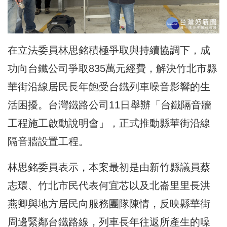
在立法委員林思銘積極爭取與持續協調下，成
功向台鐵公司爭取835萬元經費，解決竹北市縣
華街沿線居民長年飽受台鐵列車噪音影響的生
活困擾。台灣鐵路公司11日舉辦「台鐵隔音牆
工程施工啟動說明會」，正式推動縣華街沿線
隔音牆設置工程。
林思銘委員表示，本案最初是由新竹縣議員蔡
志環、竹北市民代表何宜芯以及北崙里里長洪
燕卿與地方居民向服務團隊陳情，反映縣華街
周邊緊鄰台鐵路線，列車長年往返所產生的噪