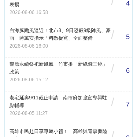
/
4
表揚
2026-08-06 16:58
白海豚颱風逼近！北市8、9日恐飆9級陣風、豪
/
5
雨 蔣萬安指示「料敵從寬」全面整備
2026-08-06 16:00
響應永續祭祀新風氣 竹市推「新紙錢三燒」
/
6
政策
2026-08-06 15:12
老宅延壽9/11截止申請 南市府加強宣導與駐
/
7
點輔導
2026-08-05 11:27
高雄市民赴日享專屬小禮！ 高雄與青森縣陸
/