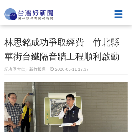
林思銘成功爭取經費 竹北縣
華街台鐵隔音牆工程順利啟動
記者季大仁／新竹報導
2026-05-11 17:37