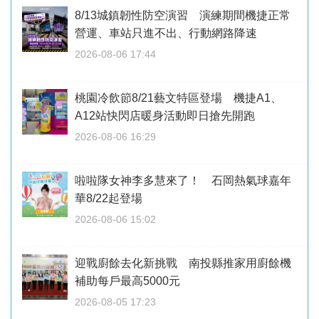
8/13城鎮韌性防空演習 演練期間機捷正常
營運、車站只進不出、行動網路降速
2026-08-06 17:44
桃園冷飲節8/21藝文特區登場 機捷A1、
A12站快閃店暖身活動即日搶先開跑
2026-08-06 16:29
啦啦隊女神李多慧來了！ 石岡熱氣球嘉年
華8/22起登場
2026-08-06 15:02
迎戰廚餘去化新挑戰 南投縣推家用廚餘機
補助每戶最高5000元
2026-08-05 17:23