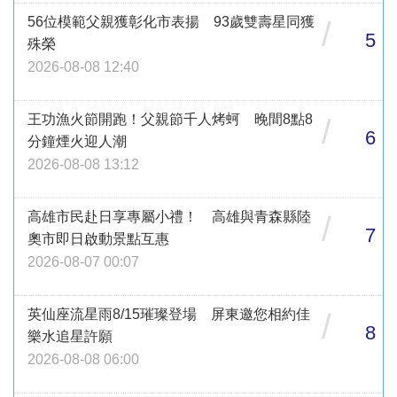
56位模範父親獲彰化市表揚 93歲雙壽星同獲
/
5
殊榮
2026-08-08 12:40
王功漁火節開跑！父親節千人烤蚵 晚間8點8
/
6
分鐘煙火迎人潮
2026-08-08 13:12
高雄市民赴日享專屬小禮！ 高雄與青森縣陸
/
7
奧市即日啟動景點互惠
2026-08-07 00:07
英仙座流星雨8/15璀璨登場 屏東邀您相約佳
/
8
樂水追星許願
2026-08-08 06:00