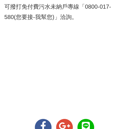
可撥打免付費污水未納戶專線「0800-017-
580(您要接-我幫您)」洽詢。