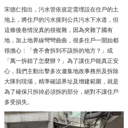
宋德仁指出，污水管依規定需埋設在住戶的土
地上，將住戶的污水接到公共污水下水道，但
這條後巷情況真的很複雜，因為夾雜了國有
地，加上地界線彎彎曲曲，很多住戶一開始都
很擔心：「會不會拆到不該拆的地方？」或
「萬一拆錯了怎麼辦？」為了讓住戶能真正安
心，我們主動出擊多次邀集地政事務所及拆除
大隊到現場，精準確認界址及增建範圍，就是
為了確保只拆掉必須拆的部分，絕對不讓住戶
多受損失。