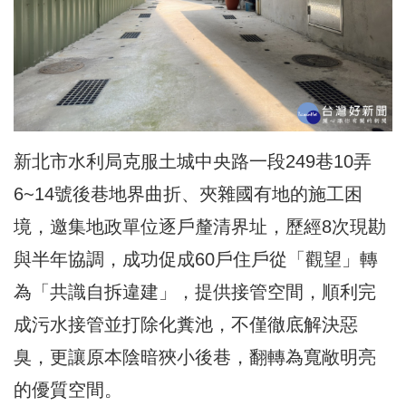
新北市水利局克服土城中央路一段249巷10弄
6~14號後巷地界曲折、夾雜國有地的施工困
境，邀集地政單位逐戶釐清界址，歷經8次現勘
與半年協調，成功促成60戶住戶從「觀望」轉
為「共識自拆違建」，提供接管空間，順利完
成污水接管並打除化糞池，不僅徹底解決惡
臭，更讓原本陰暗狹小後巷，翻轉為寬敞
明亮
的優質空間
。