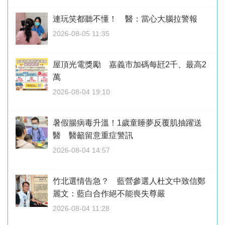
連玩笑都聽不懂！ 醫：當心大腦拉警報
2026-08-05 11:35
屋頂光電獎勵 嘉義市加碼每瓩2千、最高2
萬
2026-08-04 19:10
暑假腸病毒升溫！1歲童睡夢反覆肌抽躍送
醫 醫籲留意重症警訊
2026-08-04 14:57
竹北選情告急？ 藍營參選人杜文中致信鄭
麗文：藍白合作絕不能喪失尊嚴
2026-08-04 11:28