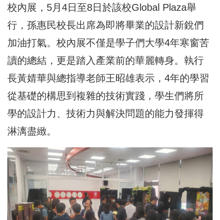
校內展，5月4日至8日於該校Global Plaza舉
行，孫惠民校長出席為即將畢業的設計新銳們
加油打氣。校內展不僅是學子們大學4年寒窗苦
讀的總結，更是踏入產業前的華麗轉身。執行
長黃婧華與總指導老師王昭雄表示，4年的學習
從基礎的構思到複雜的技術實踐，學生們將所
學的設計力、技術力與解決問題的能力發揮得
淋漓盡緻。