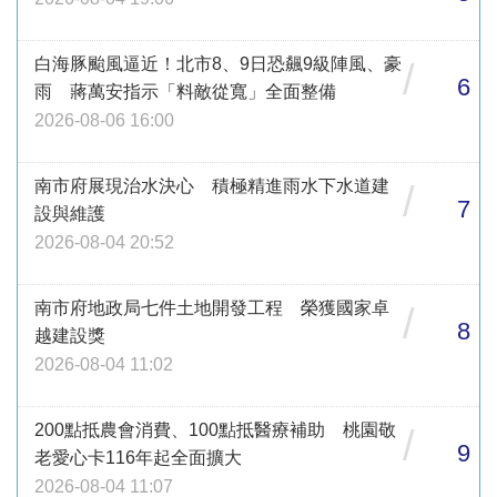
白海豚颱風逼近！北市8、9日恐飆9級陣風、豪
/
6
雨 蔣萬安指示「料敵從寬」全面整備
2026-08-06 16:00
南市府展現治水決心 積極精進雨水下水道建
/
7
設與維護
2026-08-04 20:52
南市府地政局七件土地開發工程 榮獲國家卓
/
8
越建設獎
2026-08-04 11:02
200點抵農會消費、100點抵醫療補助 桃園敬
/
9
老愛心卡116年起全面擴大
2026-08-04 11:07