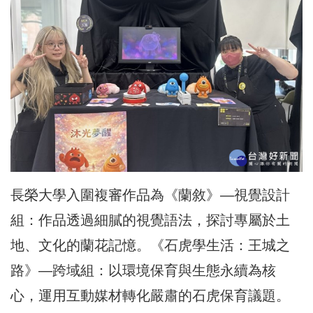
長榮大學入圍複審作品為《蘭敘》—視覺設計
組：作品透過細膩的視覺語法，探討專屬於土
地、文化的蘭花記憶。《石虎學生活：王城之
路》—跨域組：以環境保育與生態永續為核
心，運用互動媒材轉化嚴肅的石虎保育議題。