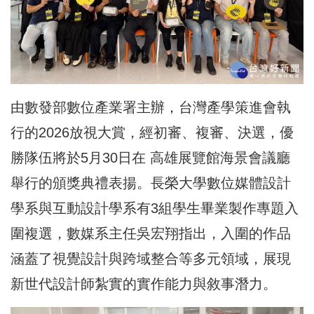
由數發部數位產業署主辦，台灣產學策進會執
行的2026放視大賞，經初審、複審、決選，優
勝隊伍將於5月30日在 高雄展覽館海景會議廳
舉行的頒獎典禮表揚。長榮大學數位媒體設計
學系與互動設計學系有3組學生畢業製作專題入
圍複選，數媒系主任吳宏翔指出，入圍的作品
涵蓋了視覺設計與跨域整合等多元領域，展現
新世代設計師紮實的實作能力與敘事潛力。