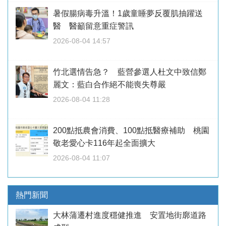
暑假腸病毒升溫！1歲童睡夢反覆肌抽躍送
醫 醫籲留意重症警訊
2026-08-04 14:57
竹北選情告急？ 藍營參選人杜文中致信鄭
麗文：藍白合作絕不能喪失尊嚴
2026-08-04 11:28
200點抵農會消費、100點抵醫療補助 桃園
敬老愛心卡116年起全面擴大
2026-08-04 11:07
熱門新聞
大林蒲遷村進度穩健推進 安置地街廓道路