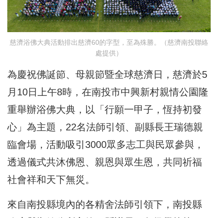
慈濟浴佛大典活動排出慈濟60的字型，至為殊勝。（慈濟南投聯絡
處提供）
為慶祝佛誕節、母親節暨全球慈濟日，慈濟於5
月10日上午8時，在南投市中興新村親情公園隆
重舉辦浴佛大典，以「行願一甲子，恆持初發
心」為主題，22名法師引領、副縣長王瑞德親
臨會場，活動吸引3000眾多志工與民眾參與，
透過儀式共沐佛恩、親恩與眾生恩，共同祈福
社會祥和天下無災。
來自南投縣境內的各精舍法師引領下，南投縣