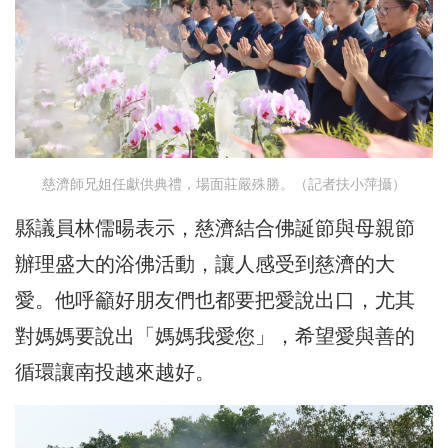
慈濟師兄姐任獻供典禮，場面莊嚴殊勝。（記者扶小萍攝）
縣議員林儒暘表示，慈濟結合佛誕節與母親節
辦理盛大的浴佛活動，讓人感受到慈濟的大
愛。他呼籲好朋友們也都要把愛說出口，尤其
對媽媽要說出「媽媽我愛您」，希望愛與善的
循環讓南投越來越好。