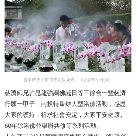
會眾依序上前禮佛足接花香。（記者扶小萍攝）
慈濟師兄許昆龍強調佛誕日等三節合一暨慈濟
行願一甲子，南投特舉辦大型浴佛活動，感恩
大家的護持，祈求社會安定，大家平安健康。
60年除浴佛並舉辦共修等系列活動。