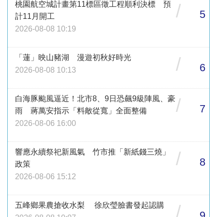
桃園航空城計畫第11標區徵工程順利決標 預
/
5
計11月開工
2026-08-08 10:19
「蓮」映山豬湖 漫遊初秋好時光
/
6
2026-08-08 10:13
白海豚颱風逼近！北市8、9日恐飆9級陣風、豪
/
7
雨 蔣萬安指示「料敵從寬」全面整備
2026-08-06 16:00
響應永續祭祀新風氣 竹市推「新紙錢三燒」
/
8
政策
2026-08-06 15:12
五峰鄉果農搶收水梨 徐欣瑩臉書發起認購
/
9