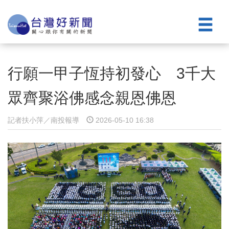
行願一甲子恆持初發心 3千大
眾齊聚浴佛感念親恩佛恩
記者扶小萍／南投報導
2026-05-10 16:38