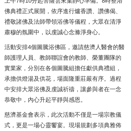
上午7時10分起菩薩雲來集靜心準備。8時整浴
佛典禮正式展開，依序進行爐香讚、讚佛偈、
禮敬諸佛及法師帶領浴佛等儀程，大眾在清淨
肅穆的氛圍中，以虔誠心念滌淨身心。
活動安排4個圖騰浴佛區，邀請慈濟人醫會的醫
師護理人員、教師聯誼會的教師、榮董團隊的
實業家，分別在各個圖騰組擔任獻供典禮組，
承擔供燈湯及供花，場面隆重莊嚴有序。過程
中安排大眾浴佛及虔誠祈禱，讓參與者在一念
恭敬中，內心升起平靜與感恩。
慈濟基金會表示，此次活動不僅是一場宗教儀
式，更是一場心靈饗宴。現場規劃多項典雅佈