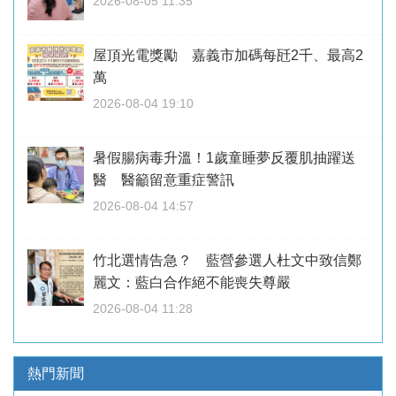
2026-08-05 11:35
屋頂光電獎勵 嘉義市加碼每瓩2千、最高2
萬
2026-08-04 19:10
暑假腸病毒升溫！1歲童睡夢反覆肌抽躍送
醫 醫籲留意重症警訊
2026-08-04 14:57
竹北選情告急？ 藍營參選人杜文中致信鄭
麗文：藍白合作絕不能喪失尊嚴
2026-08-04 11:28
熱門新聞