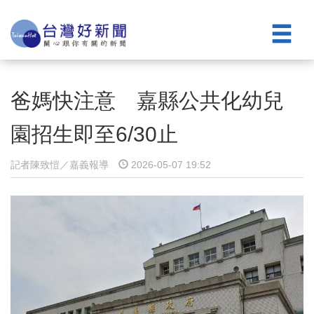
爸媽快注意 嘉縣公共化幼兒
園招生即至6/30止
記者陳致愷／嘉義報導
2026-05-07 19:52