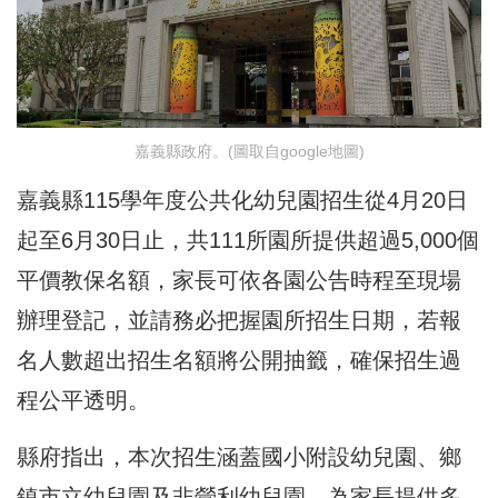
嘉義縣政府。(圖取自google地圖)
嘉義縣115學年度公共化幼兒園招生從4月20日
起至6月30日止，共111所園所提供超過5,000個
平價教保名額，家長可依各園公告時程至現場
辦理登記，並請務必把握園所招生日期，若報
名人數超出招生名額將公開抽籤，確保招生過
程公平透明。
縣府指出，本次招生涵蓋國小附設幼兒園、鄉
鎮市立幼兒園及非營利幼兒園，為家長提供多