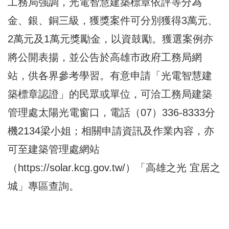
工務局強調，光電智慧建築標章依評等分為
金、銀、銅三級，獲獎案件可分別獲得3萬元、
2萬元及1萬元獎勵金，以資鼓勵。獲選案例亦
將公開表揚，並公告於高雄市政府工務局網
站，供各界參考學習。有意申請「光電智慧建
築標章認證」的民眾或單位，可洽工務局建築
管理處太陽光電窗口，電話（07）336-8333分
機2134梁小姐；相關申請資訊及作業內容，亦
可至建築管理處網站
（
https://solar.kcg.gov.tw/
）「高雄之光 宜居之
城」專區查詢。