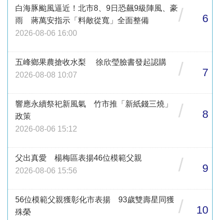
白海豚颱風逼近！北市8、9日恐飆9級陣風、豪
/
6
雨 蔣萬安指示「料敵從寬」全面整備
2026-08-06 16:00
五峰鄉果農搶收水梨 徐欣瑩臉書發起認購
/
7
2026-08-08 10:07
響應永續祭祀新風氣 竹市推「新紙錢三燒」
/
8
政策
2026-08-06 15:12
父出真愛 楊梅區表揚46位模範父親
/
9
2026-08-06 15:56
56位模範父親獲彰化市表揚 93歲雙壽星同獲
/
10
殊榮