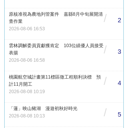
原核准視為農地列管案件 嘉縣8月中旬展開清
/
2
查作業
2026-08-06 16:53
雲林調解委員貢獻獲肯定 103位績優人員接受
/
3
表揚
2026-08-06 16:58
桃園航空城計畫第11標區徵工程順利決標 預
/
4
計11月開工
2026-08-08 10:19
「蓮」映山豬湖 漫遊初秋好時光
/
5
2026-08-08 10:13