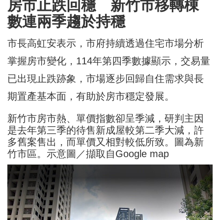
房市止跌回穩 新竹市移轉棟
數連兩季趨於持穩
市長高虹安表示，市府持續透過住宅市場分析
掌握房市變化，114年第四季數據顯示，交易量
已出現止跌跡象，市場逐步回歸自住需求與長
期置產基本面，有助於房市穩定發展。
新竹市房市熱、單價指數卻呈季減，研判主因
是去年第三季的待售新成屋較第二季大減，許
多舊案售出，而單價又相對較低所致。圖為新
竹市區。示意圖／擷取自Google map