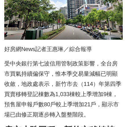
好房網News記者王惠琳／綜合報導
受中央銀行第七波信用管制政策影響，全台房
市買氣持續偏保守，惟本季交易量減幅已明顯
收斂，地政處表示，新竹市去（114）年第四季
買賣移轉登記棟數為1,033棟較上季增加9棟，
預售屋申報戶數80戶較上季增加21戶，顯示市
場已由修正期逐步轉入盤整階段。