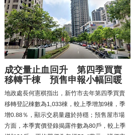
成交量止血回升 第四季買賣
移轉千棟 預售申報小幅回暖
地政處長何憲棋指出，新竹市去年第四季買賣
移轉登記棟數為1,033棟，較上季增加9棟，季
增0.88％，顯示交易量趨於持穩；預售屋市場
方面，本季實價登錄揭露件數為80戶，較上季