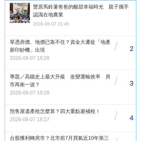
豐原馬鈴薯爸爸的酸甜幸福時光 親子攜手
認識在地農業
2026-08-07 21:49
單憑房價、地價已靠不住？資金大遷徙「地產
/
2
新印鈔機」出現
2026-08-07 18:28
專題／高鐵史上最大升級 改變運輸效率 房
/
3
市再衝一波？
2026-08-07 18:28
預售屋遺產稅怎麼算？四大重點避補稅！
/
4
2026-08-07 18:27
台股獲利轉房市？北市前7月買氣近10年第三