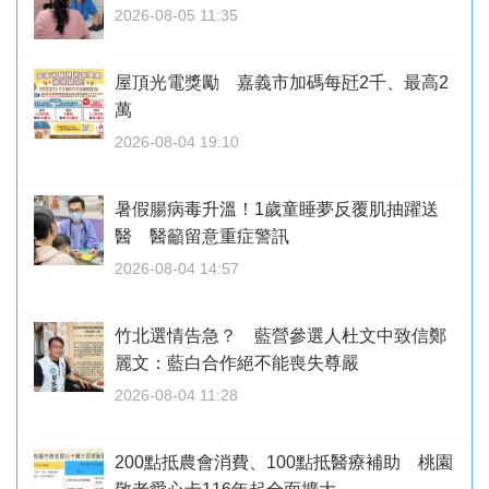
2026-08-05 11:35
屋頂光電獎勵 嘉義市加碼每瓩2千、最高2
萬
2026-08-04 19:10
暑假腸病毒升溫！1歲童睡夢反覆肌抽躍送
醫 醫籲留意重症警訊
2026-08-04 14:57
竹北選情告急？ 藍營參選人杜文中致信鄭
麗文：藍白合作絕不能喪失尊嚴
2026-08-04 11:28
200點抵農會消費、100點抵醫療補助 桃園