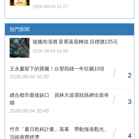
2026-08-03 12:07
熱門新聞
玻纖布漲價 富喬落底轉強 目標價135元
2026-08-04 16:00
王永慶留下的寶藏！台塑四雄一年狂飆10倍
/
2
2026-08-04 16:30
縫合都市最後缺口 員林大道環狀路網全面串
/
3
聯
2026-08-04 20:49
竹市「夏日乾杯計畫」落幕 帶動海港觀光、
/
4
活絡南寮經濟