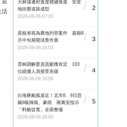
，並
大林蒲遷村進度穩健推進 安置
/
2
地街廓道路成型
生活
2026-08-06 07:20
原核准視為農地列管案件 嘉縣8
/
3
月中旬展開清查作業
2026-08-06 16:53
雲林調解委員貢獻獲肯定 103
/
4
位績優人員接受表揚
2026-08-06 16:58
白海豚颱風逼近！北市8、9日恐
/
5
飆9級陣風、豪雨 蔣萬安指示
「料敵從寬」全面整備
2026-08-06 16:00