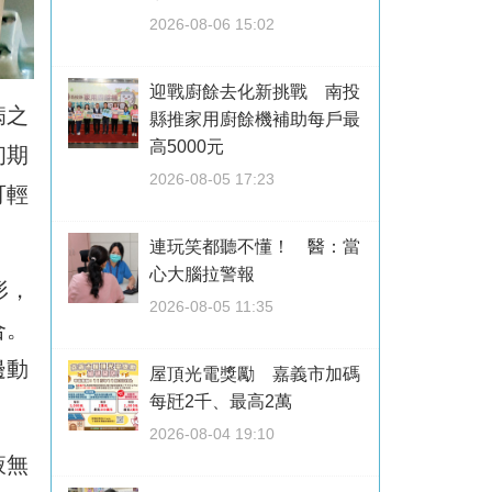
2026-08-06 15:02
迎戰廚餘去化新挑戰 南投
病之
縣推家用廚餘機補助每戶最
高5000元
初期
2026-08-05 17:23
可輕
連玩笑都聽不懂！ 醫：當
心大腦拉警報
形，
2026-08-05 11:35
合。
邊動
屋頂光電獎勵 嘉義市加碼
每瓩2千、最高2萬
2026-08-04 19:10
液無