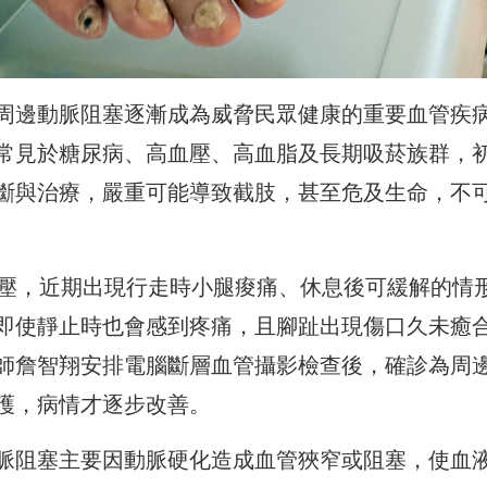
周邊動脈阻塞逐漸成為威脅民眾健康的重要血管疾
常見於糖尿病、高血壓、高血脂及長期吸菸族群，
斷與治療，嚴重可能導致截肢，甚至危及生命，不
血壓，近期出現行走時小腿痠痛、休息後可緩解的情
即使靜止時也會感到疼痛，且腳趾出現傷口久未癒
師詹智翔安排電腦斷層血管攝影檢查後，確診為周
護，病情才逐步改善。
脈阻塞主要因動脈硬化造成血管狹窄或阻塞，使血