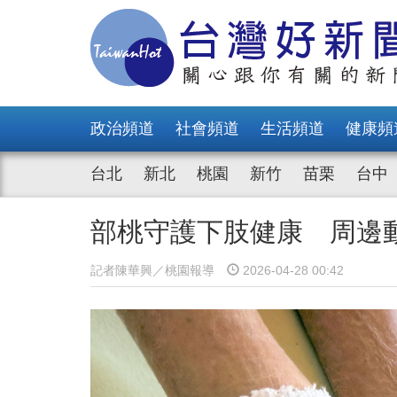
政治頻道
社會頻道
生活頻道
健康頻
台北
新北
桃園
新竹
苗栗
台中
部桃守護下肢健康 周邊
記者陳華興／桃園報導
2026-04-28 00:42