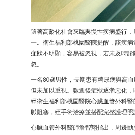
隨著高齡化社會來臨與慢性疾病盛行，
一。衛生福利部桃園醫院提醒，該疾病
症狀不明顯，容易被忽視，若未及時診
忽。
一名80歲男性，長期患有糖尿病與高
但未加以重視。數週後症狀逐漸惡化，
經衛生福利部桃園醫院心臟血管外科醫
脈阻塞，經手術治療並搭配完整護理照
心臟血管外科醫師詹智翔指出，周邊動