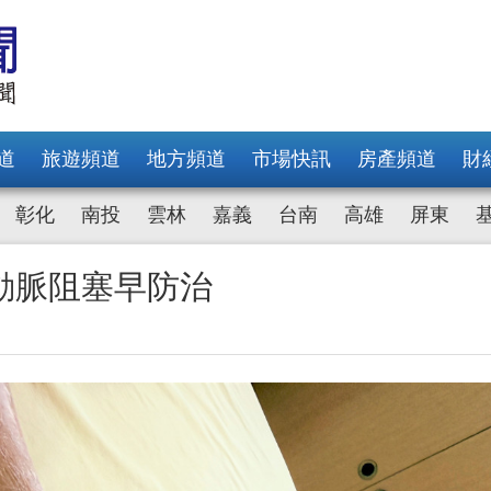
道
旅遊頻道
地方頻道
市場快訊
房產頻道
財
彰化
南投
雲林
嘉義
台南
高雄
屏東
動脈阻塞早防治