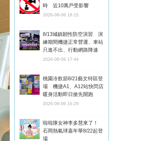
時 近10萬戶受影響
2026-08-06 18:15
8/13城鎮韌性防空演習 演
練期間機捷正常營運、車站
只進不出、行動網路降速
2026-08-06 17:44
桃園冷飲節8/21藝文特區登
場 機捷A1、A12站快閃店
暖身活動即日搶先開跑
2026-08-06 16:29
啦啦隊女神李多慧來了！
石岡熱氣球嘉年華8/22起登
場