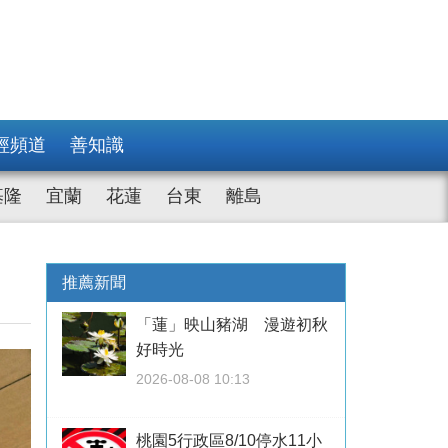
經頻道
善知識
基隆
宜蘭
花蓮
台東
離島
推薦新聞
「蓮」映山豬湖 漫遊初秋
好時光
2026-08-08 10:13
桃園5行政區8/10停水11小