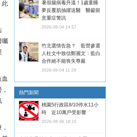
，此
暑假腸病毒升溫！1歲童睡
夢反覆肌抽躍送醫 醫籲留
。
意重症警訊
2026-08-04 14:57
估
醫囑
竹北選情告急？ 藍營參選
照
人杜文中致信鄭麗文：藍白
合作絕不能喪失尊嚴
2026-08-04 11:28
枝血
勞，
熱門新聞
訊
桃園5行政區8/10停水11小
時 近10萬戶受影響
2026-08-06 18:15
療，