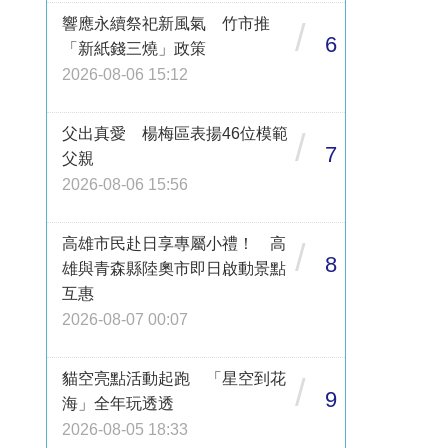
響應永續祭祀新風氣 竹市推
/
6
「新紙錢三燒」政策
2026-08-06 15:12
父出真愛 楊梅區表揚46位模範
/
7
父親
2026-08-06 15:56
高雄市民赴日享專屬小禮！ 高
/
8
雄與青森縣陸奧市即日啟動景點
互惠
2026-08-07 00:07
貓空亮點活動起跑 「星空到花
/
9
海」全年玩透透
2026-08-05 18:33