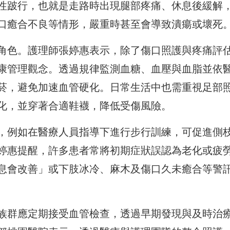
性跛行，也就是走路時出現腿部疼痛、休息後緩解
口癒合不良等情形，嚴重時甚至會導致潰瘍或壞死
角色。護理師張婷惠表示，除了傷口照護與疼痛評
康管理觀念。透過規律監測血糖、血壓與血脂並依
菸，避免加速血管硬化。日常生活中也需重視足部
化，並穿著合適鞋襪，降低受傷風險。
，例如在醫療人員指導下進行步行訓練，可促進側
婷惠提醒，許多患者常將初期症狀誤認為老化或疲
息會改善」或下肢冰冷、麻木及傷口久未癒合等警
族群應定期接受血管檢查，透過早期發現與及時治