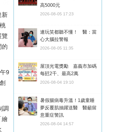
高5000元
2026-08-05 17:23
達新
桃
連玩笑都聽不懂！ 醫：當
展覽
心大腦拉警報
間的
2026-08-05 11:35
屋頂光電獎勵 嘉義市加碼
午9
每瓩2千、最高2萬
創
2026-08-04 19:10
暑假腸病毒升溫！1歲童睡
夢反覆肌抽躍送醫 醫籲留
制調
意重症警訊
「繪
2026-08-04 14:57
水