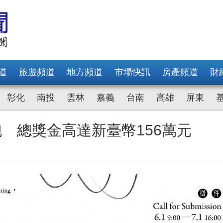
道
旅遊頻道
地方頻道
市場快訊
房產頻道
財
彰化
南投
雲林
嘉義
台南
高雄
屏東
開跑 總獎金高達新臺幣156萬元