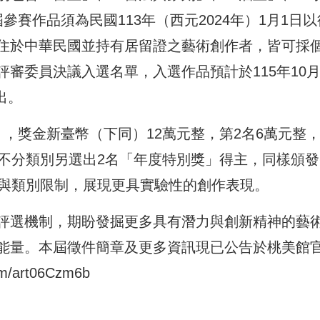
賽作品須為民國113年（西元2024年）1月1日以
住於中華民國並持有居留證之藝術創作者，皆可採
審委員決議入選名單，入選作品預計於115年10月
出。
，獎金新臺幣（下同）12萬元整，第2名6萬元整
將不分類別另選出2名「年度特別獎」得主，同樣頒發
材與類別限制，展現更具實驗性的創作表現。
評選機制，期盼發掘更多具有潛力與創新精神的藝
能量。本屆徵件簡章及更多資訊現已公告於桃美館
om/art06Czm6b