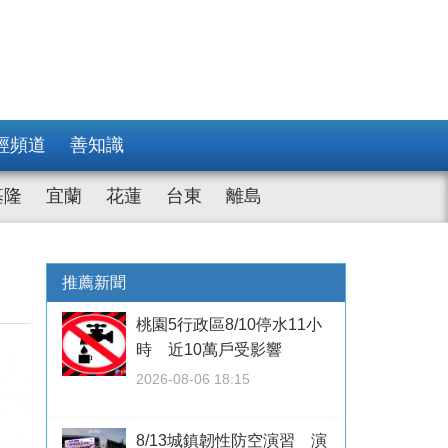
經頻道
善知識
基隆
宜蘭
花蓮
台東
離島
推薦新聞
桃園5行政區8/10停水11小
時 近10萬戶受影響
2026-08-06 18:15
8/13城鎮韌性防空演習 演