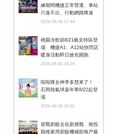
練期間機捷正常營運、車站
只進不出、行動網路降速
2026-08-06 17:44
桃園冷飲節8/21藝文特區登
場 機捷A1、A12站快閃店
暖身活動即日搶先開跑
2026-08-06 16:29
啦啦隊女神李多慧來了！
石岡熱氣球嘉年華8/22起登
場
2026-08-06 15:02
迎戰廚餘去化新挑戰 南投
縣推家用廚餘機補助每戶最