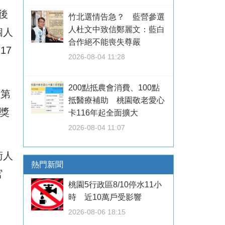
後
竹北選情告急？ 藍營參選
人杜文中致信鄭麗文：藍白
個人
合作絕不能喪失尊嚴
17
2026-08-04 11:28
200點抵農會消費、100點
，第
抵醫療補助 桃園敬老愛心
獎
卡116年起全面擴大
2026-08-04 11:07
術人
熱門新聞
官
桃園5行政區8/10停水11小
時 近10萬戶受影響
2026-08-06 18:15