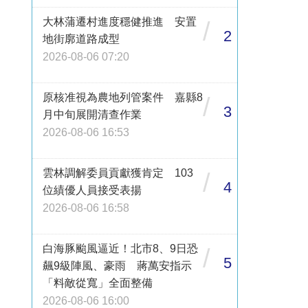
大林蒲遷村進度穩健推進 安置
/
2
地街廓道路成型
2026-08-06 07:20
原核准視為農地列管案件 嘉縣8
/
3
月中旬展開清查作業
2026-08-06 16:53
雲林調解委員貢獻獲肯定 103
/
4
位績優人員接受表揚
2026-08-06 16:58
白海豚颱風逼近！北市8、9日恐
/
5
飆9級陣風、豪雨 蔣萬安指示
「料敵從寬」全面整備
2026-08-06 16:00