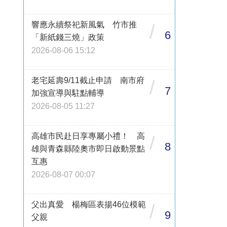
響應永續祭祀新風氣 竹市推
/
6
「新紙錢三燒」政策
2026-08-06 15:12
老宅延壽9/11截止申請 南市府
/
7
加強宣導與駐點輔導
2026-08-05 11:27
高雄市民赴日享專屬小禮！ 高
/
8
雄與青森縣陸奧市即日啟動景點
互惠
2026-08-07 00:07
父出真愛 楊梅區表揚46位模範
/
9
父親