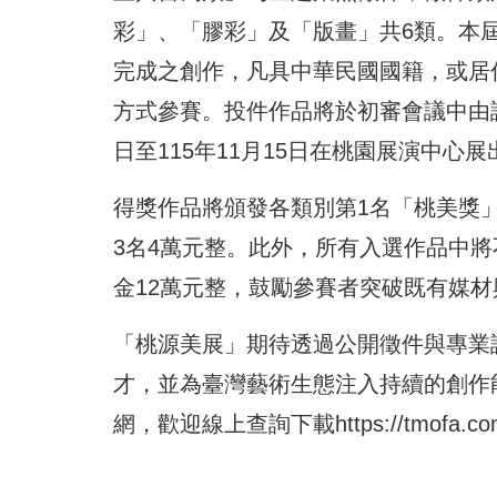
彩」、「膠彩」及「版畫」共6類。本屆參
完成之創作，凡具中華民國國籍，或居
方式參賽。投件作品將於初審會議中由評
日至115年11月15日在桃園展演中心展
得獎作品將頒發各類別第1名「桃美獎」
3名4萬元整。此外，所有入選作品中
金12萬元整，鼓勵參賽者突破既有媒
「桃源美展」期待透過公開徵件與專業
才，並為臺灣藝術生態注入持續的創作
網，歡迎線上查詢下載
https://tmofa.c