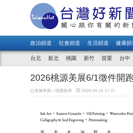
政治頻道
社會頻道
生活頻道
健康頻
台北
新北
桃園
新竹
苗栗
台中
2026桃源美展6/1徵件
記者陳華興／桃園報導
2026-04-20 17:37