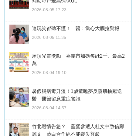
補助每戶最高5000元
2026-08-05 17:23
連玩笑都聽不懂！ 醫：當心大腦拉警報
2026-08-05 11:35
屋頂光電獎勵 嘉義市加碼每瓩2千、最高2
萬
2026-08-04 19:10
暑假腸病毒升溫！1歲童睡夢反覆肌抽躍送
醫 醫籲留意重症警訊
2026-08-04 14:57
竹北選情告急？ 藍營參選人杜文中致信鄭
麗文：藍白合作絕不能喪失尊嚴