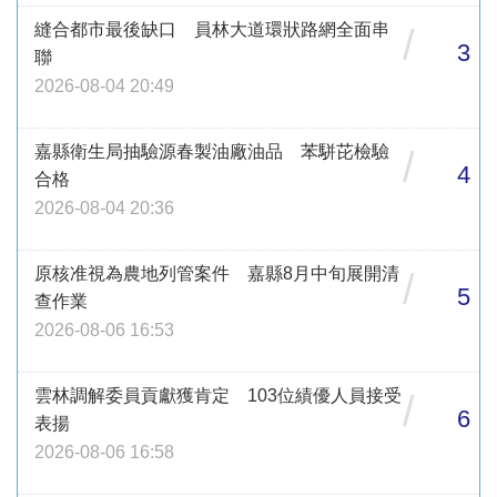
縫合都市最後缺口 員林大道環狀路網全面串
/
3
聯
2026-08-04 20:49
嘉縣衛生局抽驗源春製油廠油品 苯駢芘檢驗
/
4
合格
2026-08-04 20:36
原核准視為農地列管案件 嘉縣8月中旬展開清
/
5
查作業
2026-08-06 16:53
雲林調解委員貢獻獲肯定 103位績優人員接受
/
6
表揚
2026-08-06 16:58