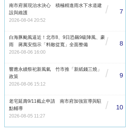
南市府展現治水決心 積極精進雨水下水道建
/
7
設與維護
2026-08-04 20:52
白海豚颱風逼近！北市8、9日恐飆9級陣風、豪
/
8
雨 蔣萬安指示「料敵從寬」全面整備
2026-08-06 16:00
響應永續祭祀新風氣 竹市推「新紙錢三燒」
/
9
政策
2026-08-06 15:12
老宅延壽9/11截止申請 南市府加強宣導與駐
/
10
點輔導
2026-08-05 11:27