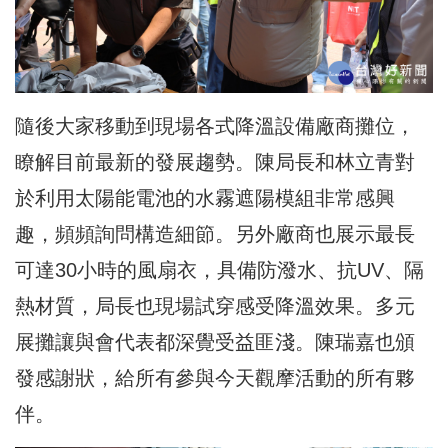
隨後大家移動到現場各式降溫設備廠商攤位，
瞭解目前最新的發展趨勢。陳局長和林立青對
於利用太陽能電池的水霧遮陽模組非常感興
趣，頻頻詢問構造細節。另外廠商也展示最長
可達30小時的風扇衣，具備防潑水、抗UV、隔
熱材質，局長也現場試穿感受降溫效果。多元
展攤讓與會代表都深覺受益匪淺。陳瑞嘉也頒
發感謝狀，給所有參與今天觀摩活動的所有夥
伴。