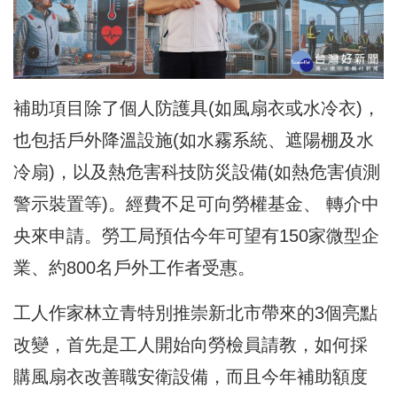
補助項目除了個人防護具(如風扇衣或水冷衣)，
也包括戶外降溫設施(如水霧系統、遮陽棚及水
冷扇)，以及熱危害科技防災設備(如熱危害偵測
警示裝置等)。經費不足可向勞權基金、 轉介中
央來申請。勞工局預估今年可望有150家微型企
業、約800名戶外工作者受惠。
工人作家林立青特別推崇新北市帶來的3個亮點
改變，首先是工人開始向勞檢員請教，如何採
購風扇衣改善職安衛設備，而且今年補助額度