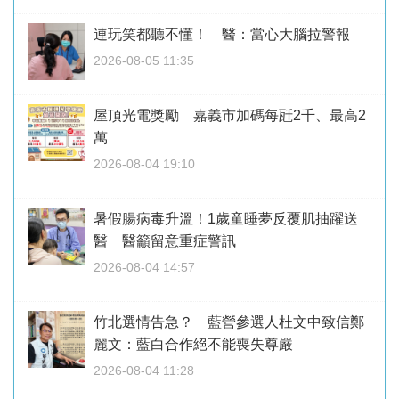
連玩笑都聽不懂！ 醫：當心大腦拉警報
2026-08-05 11:35
屋頂光電獎勵 嘉義市加碼每瓩2千、最高2
萬
2026-08-04 19:10
暑假腸病毒升溫！1歲童睡夢反覆肌抽躍送
醫 醫籲留意重症警訊
2026-08-04 14:57
竹北選情告急？ 藍營參選人杜文中致信鄭
麗文：藍白合作絕不能喪失尊嚴
2026-08-04 11:28