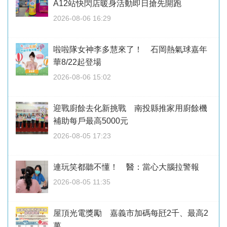
A12站快閃店暖身活動即日搶先開跑
2026-08-06 16:29
啦啦隊女神李多慧來了！ 石岡熱氣球嘉年
華8/22起登場
2026-08-06 15:02
迎戰廚餘去化新挑戰 南投縣推家用廚餘機
補助每戶最高5000元
2026-08-05 17:23
連玩笑都聽不懂！ 醫：當心大腦拉警報
2026-08-05 11:35
屋頂光電獎勵 嘉義市加碼每瓩2千、最高2
萬