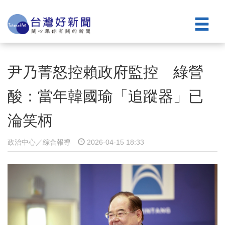
尹乃菁怒控賴政府監控 綠營
酸：當年韓國瑜「追蹤器」已
淪笑柄
政治中心／綜合報導
2026-04-15 18:33