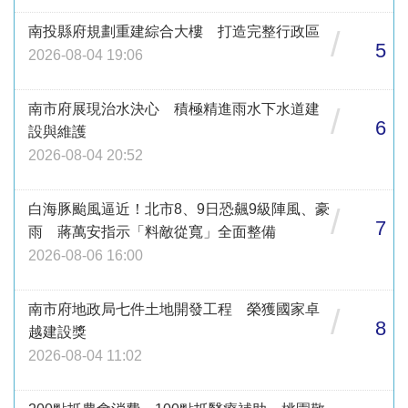
南投縣府規劃重建綜合大樓 打造完整行政區
/
5
2026-08-04 19:06
南市府展現治水決心 積極精進雨水下水道建
/
6
設與維護
2026-08-04 20:52
白海豚颱風逼近！北市8、9日恐飆9級陣風、豪
/
7
雨 蔣萬安指示「料敵從寬」全面整備
2026-08-06 16:00
南市府地政局七件土地開發工程 榮獲國家卓
/
8
越建設獎
2026-08-04 11:02