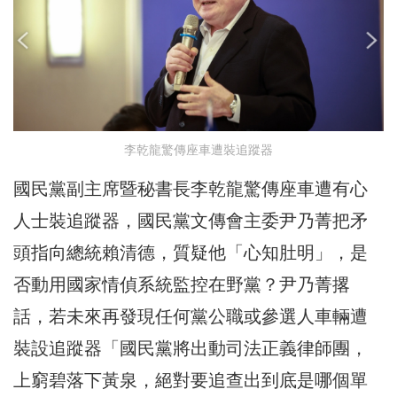
李乾龍驚傳座車遭裝追蹤器
國民黨副主席暨秘書長李乾龍驚傳座車遭有心
人士裝追蹤器，國民黨文傳會主委尹乃菁把矛
頭指向總統賴清德，質疑他「心知肚明」，是
否動用國家情偵系統監控在野黨？尹乃菁撂
話，若未來再發現任何黨公職或參選人車輛遭
裝設追蹤器「國民黨將出動司法正義律師團，
上窮碧落下黃泉，絕對要追查出到底是哪個單