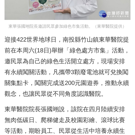
東華張國翊院長邀請民眾參加綠色市集活動。（東華醫院提供）
迎接422世界地球日，南投縣竹山鎮東華醫院提
前在本周六(18日)舉辦「綠色處方市集」活動，
邀民眾為自己的綠色生活開立處方，現場安排
有永續闖關活動，凡攜帶3顆廢電池就可兌換闖
關集點卡，闖關完成送200元園遊券，推動永續
觀念，也讓民眾從不同角度認識醫院。
東華醫院院長張國翊說，該院在四月陸續安排
無肉低碳日、爬梯健走及校園彩繪、滾球比賽
等活動，期盼員工、民眾從生活中培養永續生