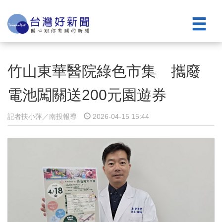
竹山東華醫院綠色市集 攜廢
電池闖關送200元園遊券
記者扶小萍／南投報導
2026-04-15 15:44