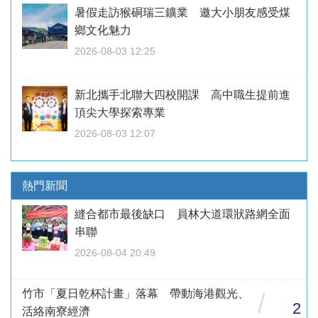
暑假走訪猴硐瑞三鑛業 邀大小朋友感受煤
鄉文化魅力
2026-08-03 12:25
新北攜手北聯大四校開課 高中職生提前進
頂尖大學探索專業
2026-08-03 12:07
熱門新聞
縫合都市最後缺口 員林大道環狀路網全面
串聯
2026-08-04 20:49
竹市「夏日乾杯計畫」落幕 帶動海港觀光、
/
2
活絡南寮經濟