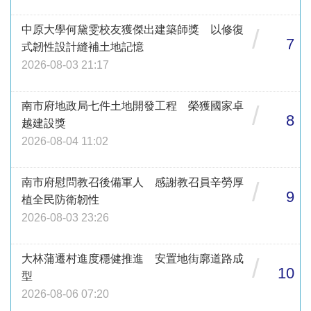
中原大學何黛雯校友獲傑出建築師獎 以修復
/
7
式韌性設計縫補土地記憶
2026-08-03 21:17
南市府地政局七件土地開發工程 榮獲國家卓
/
8
越建設獎
2026-08-04 11:02
南市府慰問教召後備軍人 感謝教召員辛勞厚
/
9
植全民防衛韌性
2026-08-03 23:26
大林蒲遷村進度穩健推進 安置地街廓道路成
/
10
型
2026-08-06 07:20