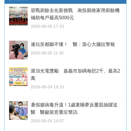
迎戰廚餘去化新挑戰 南投縣推家用廚餘機
補助每戶最高5000元
2026-08-05 17:23
連玩笑都聽不懂！ 醫：當心大腦拉警報
2026-08-05 11:35
屋頂光電獎勵 嘉義市加碼每瓩2千、最高2
萬
2026-08-04 19:10
暑假腸病毒升溫！1歲童睡夢反覆肌抽躍送
醫 醫籲留意重症警訊
2026-08-04 14:57